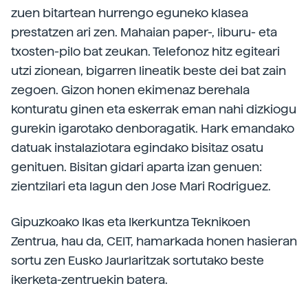
zuen bitartean hurrengo eguneko klasea
prestatzen ari zen. Mahaian paper-, liburu- eta
txosten-pilo bat zeukan. Telefonoz hitz egiteari
utzi zionean, bigarren lineatik beste dei bat zain
zegoen. Gizon honen ekimenaz berehala
konturatu ginen eta eskerrak eman nahi dizkiogu
gurekin igarotako denboragatik. Hark emandako
datuak instalaziotara egindako bisitaz osatu
genituen. Bisitan gidari aparta izan genuen:
zientzilari eta lagun den Jose Mari Rodriguez.
Gipuzkoako Ikas eta Ikerkuntza Teknikoen
Zentrua, hau da, CEIT, hamarkada honen hasieran
sortu zen Eusko Jaurlaritzak sortutako beste
ikerketa-zentruekin batera.