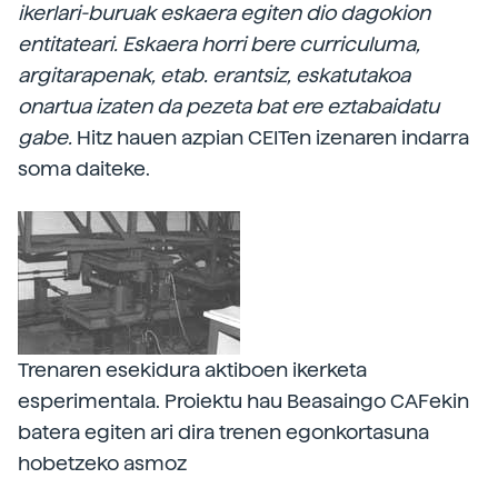
ikerlari-buruak eskaera egiten dio dagokion
entitateari. Eskaera horri bere curriculuma,
argitarapenak, etab. erantsiz, eskatutakoa
onartua izaten da pezeta bat ere eztabaidatu
gabe.
Hitz hauen azpian CEITen izenaren indarra
soma daiteke.
Trenaren esekidura aktiboen ikerketa
esperimentala. Proiektu hau Beasaingo CAFekin
batera egiten ari dira trenen egonkortasuna
hobetzeko asmoz