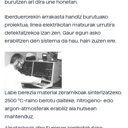
burutzen ari dira une honetan.
Iberduerorekin arrakasta handiz burutuako
proiektua, linea elektrikotan matxurak urrutira
detektatzekoa izan zen. Gaur egun asko
erabiltzen den sistema da hau, hain zuzen ere.
Labe berezia material zeramikoak sinterizatzeko.
2500 ºC-raino berotu daiteke, nitrogeno- edo
argon-atmosferak erabiliz ala hutsean
mantenduz.
Aipatzekoak dira Europan kontratatutako