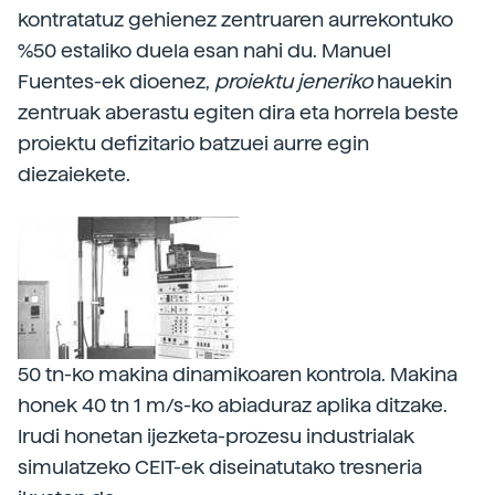
kontratatuz gehienez zentruaren aurrekontuko
%50 estaliko duela esan nahi du. Manuel
Fuentes-ek dioenez,
proiektu jeneriko
hauekin
zentruak aberastu egiten dira eta horrela beste
proiektu defizitario batzuei aurre egin
diezaiekete.
50 tn-ko makina dinamikoaren kontrola. Makina
honek 40 tn 1 m/s-ko abiaduraz aplika ditzake.
Irudi honetan ijezketa-prozesu industrialak
simulatzeko CEIT-ek diseinatutako tresneria