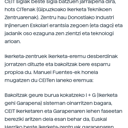
CEIT siglak beste sigla batzuen jarraipena dira,
hots CITenak (Gipuzkoako Ikerketa Teknikoen
Zentruarenak). Zentru hau Donostiako Industri
Injineruen Eskolari erantsia zegoen (eta dago) eta
jadanik oso ezaguna zen zientzi eta teknologi
arloan.
Ikerketa-zentruek ikerketa-eremu desberdinak
jorratzen dituzte eta bakoitzak bere esparru
propioa du. Manuel Fuentes-ek honela
mugatzen du CEITen laneko eremua:
Bakoitzak geure burua kokatzeko I + G (Ikerketa
gehi Garapena) sisteman oinarritzen bagara,
CEIT Ikerketaren eta Garapenaren lehen faseetan
bereziki aritzen dela esan behar da, Euskal
Herriko beste ikerketa-zentruak garapenaren