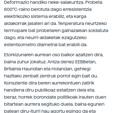
Deformazio handiko neke-saiakuntza. Probeta
600ºC-raino berotuta dago erresistentzia
elektrikozko sistema erabiliz, eta karga
aldakorrak jasaten ari da. Tenperatura neurtzeko
termopare bat probetaren gainazalean soldatuta
dago, eta neurri-aldaketak ezagutzeko
estentsometro diametral bat erabili da.
Etorkizunaren aurrean oso baikor azaltzen dira,
baina zuhur jokatuz. Antza denez EEBBetan,
Britainia Haundian eta Holandan, gehiegi
hazitako zenbait zentruk porrot egin bait du.
Konsziente dira beren aurrekontuen zatirik
handiena diru publikoaz estaltzen dela eta,
beraz, horrek borondate politikoak irauten duen
bitartean aurrera segituko duela, baina egunen
batean diru-iturri hau agortu egingo da eta