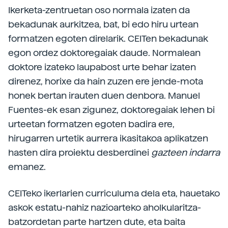
Ikerketa-zentruetan oso normala izaten da
bekadunak aurkitzea, bat, bi edo hiru urtean
formatzen egoten direlarik. CEITen bekadunak
egon ordez doktoregaiak daude. Normalean
doktore izateko laupabost urte behar izaten
direnez, horixe da hain zuzen ere jende-mota
honek bertan irauten duen denbora. Manuel
Fuentes-ek esan zigunez, doktoregaiak lehen bi
urteetan formatzen egoten badira ere,
hirugarren urtetik aurrera ikasitakoa aplikatzen
hasten dira proiektu desberdinei
gazteen indarra
emanez.
CEITeko ikerlarien curriculuma dela eta, hauetako
askok estatu-nahiz nazioarteko aholkularitza-
batzordetan parte hartzen dute, eta baita