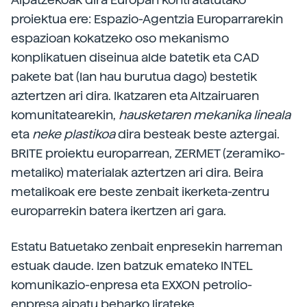
proiektua ere: Espazio-Agentzia Europarrarekin
espazioan kokatzeko oso mekanismo
konplikatuen diseinua alde batetik eta CAD
pakete bat (lan hau burutua dago) bestetik
aztertzen ari dira. Ikatzaren eta Altzairuaren
komunitatearekin,
hausketaren mekanika lineala
eta
neke plastikoa
dira besteak beste aztergai.
BRITE proiektu europarrean, ZERMET (zeramiko-
metaliko) materialak aztertzen ari dira. Beira
metalikoak ere beste zenbait ikerketa-zentru
europarrekin batera ikertzen ari gara.
Estatu Batuetako zenbait enpresekin harreman
estuak daude. Izen batzuk emateko INTEL
komunikazio-enpresa eta EXXON petrolio-
enpresa aipatu beharko lirateke.