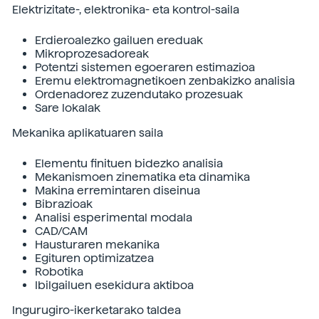
Elektrizitate-, elektronika- eta kontrol-saila
Erdieroalezko gailuen ereduak
Mikroprozesadoreak
Potentzi sistemen egoeraren estimazioa
Eremu elektromagnetikoen zenbakizko analisia
Ordenadorez zuzendutako prozesuak
Sare lokalak
Mekanika aplikatuaren saila
Elementu finituen bidezko analisia
Mekanismoen zinematika eta dinamika
Makina erremintaren diseinua
Bibrazioak
Analisi esperimental modala
CAD/CAM
Hausturaren mekanika
Egituren optimizatzea
Robotika
Ibilgailuen esekidura aktiboa
Ingurugiro-ikerketarako taldea