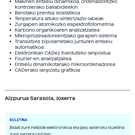
Makinen entseiu dinamikoa, ordenadorezko
kontrolerako baliabideekin
Berotako prentsa isostatikoa
Tenperatura altuko sinterizazio-labeak
Zurgapen atomikozko espektrofotometroa
Karbono organikoaren analizatzailea
Mikroprozesadoreentzako garapen-sistema
Transistore bipolarretako junturen entseiu
automatikoa
Elektronikan CADez iharduteko lanpostua
Fourier-en analizatzailea
Entseiu dinamikotarako mikroordenadorea
CADerako lanpostu grafikoa
Aizpurua Sarasola, Joxerra
BULETINA
Bidali zure helbide elektronikoa eta jaso asteroko buletina
zure sarrera-ontzian