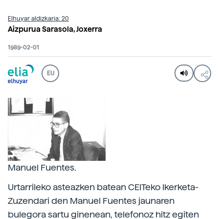
Elhuyar aldizkaria: 20
Aizpurua Sarasola, Joxerra
1989-02-01
EU
Manuel Fuentes.
Urtarrileko asteazken batean CEITeko Ikerketa-
Zuzendari den Manuel Fuentes jaunaren
bulegora sartu ginenean, telefonoz hitz egiten