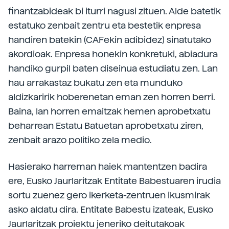
finantzabideak bi iturri nagusi zituen. Alde batetik
estatuko zenbait zentru eta bestetik enpresa
handiren batekin (CAFekin adibidez) sinatutako
akordioak. Enpresa honekin konkretuki, abiadura
handiko gurpil baten diseinua estudiatu zen. Lan
hau arrakastaz bukatu zen eta munduko
aldizkaririk hoberenetan eman zen horren berri.
Baina, lan horren emaitzak hemen aprobetxatu
beharrean Estatu Batuetan aprobetxatu ziren,
zenbait arazo politiko zela medio.
Hasierako harreman haiek mantentzen badira
ere, Eusko Jaurlaritzak Entitate Babestuaren irudia
sortu zuenez gero ikerketa-zentruen ikusmirak
asko aldatu dira. Entitate Babestu izateak, Eusko
Jaurlaritzak proiektu jeneriko deitutakoak