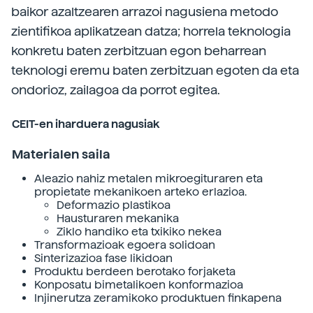
baikor azaltzearen arrazoi nagusiena metodo
zientifikoa aplikatzean datza; horrela teknologia
konkretu baten zerbitzuan egon beharrean
teknologi eremu baten zerbitzuan egoten da eta
ondorioz, zailagoa da porrot egitea.
CEIT-en iharduera nagusiak
Materialen saila
Aleazio nahiz metalen mikroegituraren eta
propietate mekanikoen arteko erlazioa.
Deformazio plastikoa
Hausturaren mekanika
Ziklo handiko eta txikiko nekea
Transformazioak egoera solidoan
Sinterizazioa fase likidoan
Produktu berdeen berotako forjaketa
Konposatu bimetalikoen konformazioa
Injinerutza zeramikoko produktuen finkapena