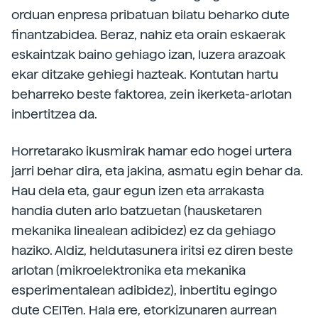
orduan enpresa pribatuan bilatu beharko dute
finantzabidea. Beraz, nahiz eta orain eskaerak
eskaintzak baino gehiago izan, luzera arazoak
ekar ditzake gehiegi hazteak. Kontutan hartu
beharreko beste faktorea, zein ikerketa-arlotan
inbertitzea da.
Horretarako ikusmirak hamar edo hogei urtera
jarri behar dira, eta jakina, asmatu egin behar da.
Hau dela eta, gaur egun izen eta arrakasta
handia duten arlo batzuetan (hausketaren
mekanika linealean adibidez) ez da gehiago
haziko. Aldiz, heldutasunera iritsi ez diren beste
arlotan (mikroelektronika eta mekanika
esperimentalean adibidez), inbertitu egingo
dute CEITen. Hala ere, etorkizunaren aurrean