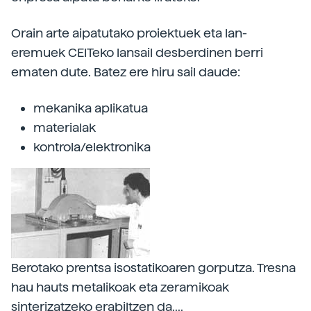
Orain arte aipatutako proiektuek eta lan-
eremuek CEITeko lansail desberdinen berri
ematen dute. Batez ere hiru sail daude:
mekanika aplikatua
materialak
kontrola/elektronika
Berotako prentsa isostatikoaren gorputza. Tresna
hau hauts metalikoak eta zeramikoak
sinterizatzeko erabiltzen da....