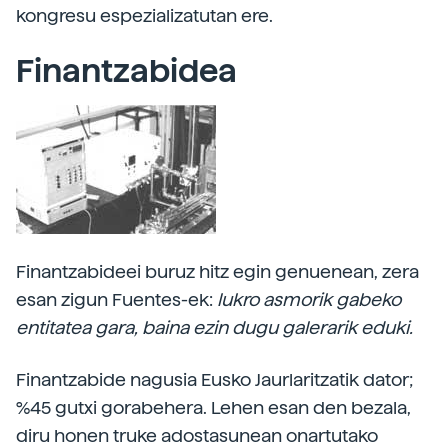
kongresu espezializatutan ere.
Finantzabidea
Finantzabideei buruz hitz egin genuenean, zera
esan zigun Fuentes-ek:
lukro asmorik gabeko
entitatea gara, baina ezin dugu galerarik eduki.
Finantzabide nagusia Eusko Jaurlaritzatik dator;
%45 gutxi gorabehera. Lehen esan den bezala,
diru honen truke adostasunean onartutako