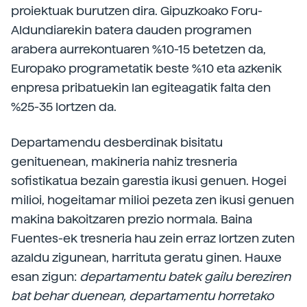
proiektuak burutzen dira. Gipuzkoako Foru-
Aldundiarekin batera dauden programen
arabera aurrekontuaren %10-15 betetzen da,
Europako programetatik beste %10 eta azkenik
enpresa pribatuekin lan egiteagatik falta den
%25-35 lortzen da.
Departamendu desberdinak bisitatu
genituenean, makineria nahiz tresneria
sofistikatua bezain garestia ikusi genuen. Hogei
milioi, hogeitamar milioi pezeta zen ikusi genuen
makina bakoitzaren prezio normala. Baina
Fuentes-ek tresneria hau zein erraz lortzen zuten
azaldu zigunean, harrituta geratu ginen. Hauxe
esan zigun:
departamentu batek gailu bereziren
bat behar duenean, departamentu horretako