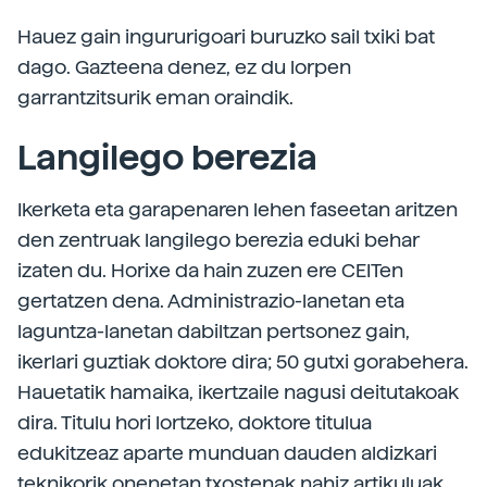
Hauez gain ingururigoari buruzko sail txiki bat
dago. Gazteena denez, ez du lorpen
garrantzitsurik eman oraindik.
Langilego berezia
Ikerketa eta garapenaren lehen faseetan aritzen
den zentruak langilego berezia eduki behar
izaten du. Horixe da hain zuzen ere CEITen
gertatzen dena. Administrazio-lanetan eta
laguntza-lanetan dabiltzan pertsonez gain,
ikerlari guztiak doktore dira; 50 gutxi gorabehera.
Hauetatik hamaika, ikertzaile nagusi deitutakoak
dira. Titulu hori lortzeko, doktore titulua
edukitzeaz aparte munduan dauden aldizkari
teknikorik onenetan txostenak nahiz artikuluak