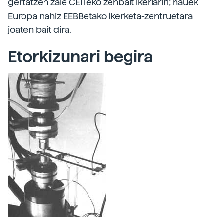
gertatzen zaie CEITeko zenbait ikerlariri; hauek
Europa nahiz EEBBetako ikerketa-zentruetara
joaten bait dira.
Etorkizunari begira