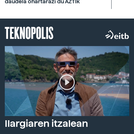
daudela ohartarazi du AZTIk
TEKNOPOLIS
Ilargiaren itzalean