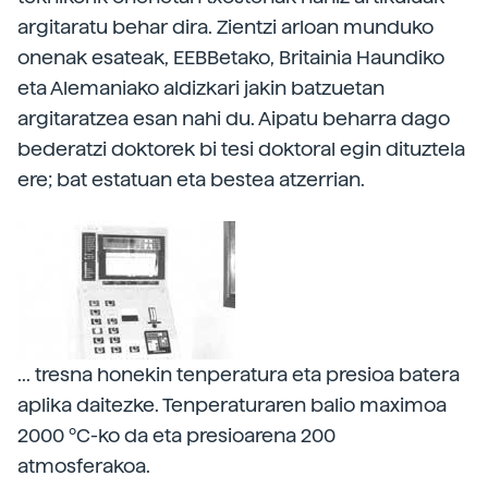
argitaratu behar dira. Zientzi arloan munduko
onenak esateak, EEBBetako, Britainia Haundiko
eta Alemaniako aldizkari jakin batzuetan
argitaratzea esan nahi du. Aipatu beharra dago
bederatzi doktorek bi tesi doktoral egin dituztela
ere; bat estatuan eta bestea atzerrian.
... tresna honekin tenperatura eta presioa batera
aplika daitezke. Tenperaturaren balio maximoa
2000 ºC-ko da eta presioarena 200
atmosferakoa.