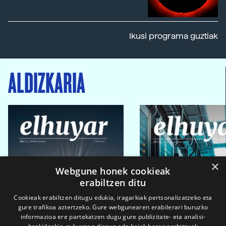
Ikusi programa guztiak
ALDIZKARIA
×
Webgune honek cookieak
erabiltzen ditu
Cookieak erabiltzen ditugu edukia, iragarkiak pertsonalizatzeko eta
gure trafikoa aztertzeko. Gure webgunearen erabilerari buruzko
informazioa ere partekatzen dugu gure publizitate- eta analisi-