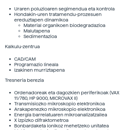
Uraren poluzioaren segimendua eta kontrola
Hondakin-uren tratamendu-prozesuen
ereduztapen dinamikoa
Material organikoen biodegradazioa
Malutapena
Sedimentazioa
Kalkulu-zentrua
CAD/CAM
Programazio lineala
Izakinen murriztapena
Tresneria berezia
Ordenadoreak eta dagozkien periferikoak (VAX
11/780, HP 9000, MICROVAX II)
Transmisiozko mikroskopio elektronikoa
Arakapenezko mikroskopio elektronikoa
Energia barreiatuaren mikroanalizatzailea
X izpizko difraktometroa
Bonbardaketa ionikoz mehetzeko unitatea