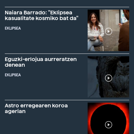
Naiara Barrado: "Eklipsea
kasualitate kosmiko bat da"
EKLIPSEA
Eguzki-erlojua aurreratzen
denean
EKLIPSEA
Astro erregearen koroa
agerian