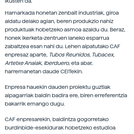
ikusten da.
Hamarkada honetan zenbait industriak, giroa
aldatu delako agian, beren produkzio nahiz
produktuak hobetzeko asmoa azaldu du. Beraz,
honek ikerketa-zentruen laneko esparrua
zabaltzea esan nahi du. Lehen aipatutako CAF
enpresaz aparte,
Tubos Reunidos, Tubacex,
Artetxe Anaiak, Iberduero,
eta abar,
harremanetan daude CEITekin.
Enpresa hauekin dauden proiektu guztiak
aipagarriak baldin badira ere, biren erreferentzia
bakarrik emango dugu.
CAF enpresarekin, baldintza gogorretako
burdinbide-esekidurak hobetzeko estudioa