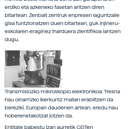
erdiko eta azkeneko fasetan aritzen diren
bitartean. Zenbait zentruk enpresen laguntzaile
gisa funtzionatzen duen bitartean, guk injineru-
eskolaren eraginez iharduera zientifikoa lantzen
dugu.
Transmisiozko mikroskopio elektronikoa. Tresna
hau oinarrizko ikerkuntz mailan erabiltzen da
bereziki. Europan daudenen artean, eredu hau
hoberenetakotzat jotzen da.
Entitate babestu izan aurretik CEITen