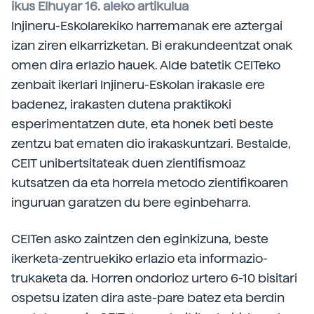
ikus Elhuyar 16. aleko artikulua
Injineru-Eskolarekiko harremanak ere aztergai
izan ziren elkarrizketan. Bi erakundeentzat onak
omen dira erlazio hauek. Alde batetik CEITeko
zenbait ikerlari Injineru-Eskolan irakasle ere
badenez, irakasten dutena praktikoki
esperimentatzen dute, eta honek beti beste
zentzu bat ematen dio irakaskuntzari. Bestalde,
CEIT unibertsitateak duen zientifismoaz
kutsatzen da eta horrela metodo zientifikoaren
inguruan garatzen du bere eginbeharra.
CEITen asko zaintzen den eginkizuna, beste
ikerketa-zentruekiko erlazio eta informazio-
trukaketa da. Horren ondorioz urtero 6-10 bisitari
ospetsu izaten dira aste-pare batez eta berdin