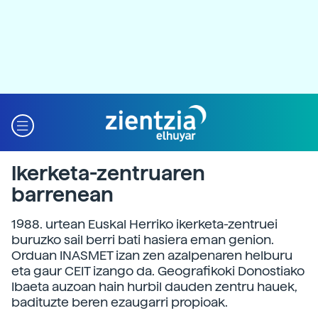
Ikerketa-zentruaren
barrenean
1988. urtean Euskal Herriko ikerketa-zentruei
buruzko sail berri bati hasiera eman genion.
Orduan INASMET izan zen azalpenaren helburu
eta gaur CEIT izango da. Geografikoki Donostiako
Ibaeta auzoan hain hurbil dauden zentru hauek,
badituzte beren ezaugarri propioak.