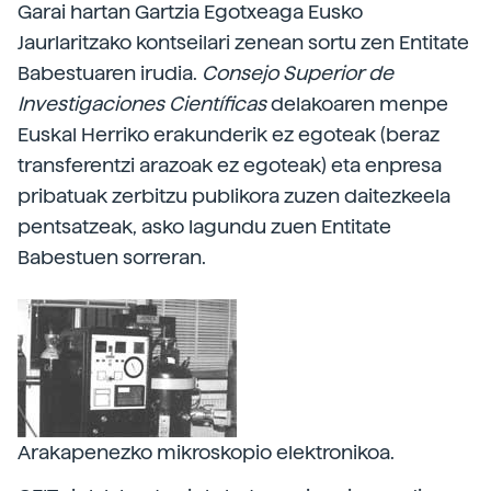
Garai hartan Gartzia Egotxeaga Eusko
Jaurlaritzako kontseilari zenean sortu zen Entitate
Babestuaren irudia.
Consejo Superior de
Investigaciones Científicas
delakoaren menpe
Euskal Herriko erakunderik ez egoteak (beraz
transferentzi arazoak ez egoteak) eta enpresa
pribatuak zerbitzu publikora zuzen daitezkeela
pentsatzeak, asko lagundu zuen Entitate
Babestuen sorreran.
Arakapenezko mikroskopio elektronikoa.