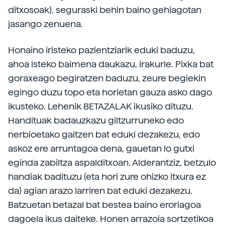
ditxosoak), seguraski behin baino gehiagotan
jasango zenuena.
Honaino iristeko pazientziarik eduki baduzu,
ahoa isteko baimena daukazu, irakurle. Pixka bat
goraxeago begiratzen baduzu, zeure begiekin
egingo duzu topo eta horietan gauza asko dago
ikusteko. Lehenik BETAZALAK ikusiko dituzu.
Handituak badauzkazu giltzurruneko edo
nerbioetako gaitzen bat eduki dezakezu, edo
askoz ere arruntagoa dena, gauetan lo gutxi
eginda zabiltza aspalditxoan. Alderantziz, betzulo
handiak badituzu (eta hori zure ohizko itxura ez
da) agian arazo larriren bat eduki dezakezu.
Batzuetan betazal bat bestea baino eroriagoa
dagoela ikus daiteke. Honen arrazoia sortzetikoa