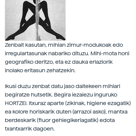
Zenbait kasutan, mihian zimur-modukoak edo
irregulartasunak nabariko dituzu. Mihi-mota honi
geografiko deritzo, eta ez dauka erlaziorik
inolako eritasun zehatzekin.
Ikusi duzu zenbat datu jaso daitekeen mihiari
begiratze hutsetik. Begira iezaiezu inguruko
HORTZEI. Itxuraz aparte (zikinak, higiene ezagatik)
ea kolore horiskarik duten (arrazoi asko), mantxa
berdeskarik (fluor gehiegikeriagatik) edota
txantxarrik dagoen.