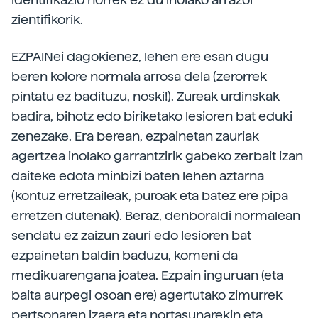
zientifikorik.
EZPAINei dagokienez, lehen ere esan dugu
beren kolore normala arrosa dela (zerorrek
pintatu ez badituzu, noski!). Zureak urdinskak
badira, bihotz edo biriketako lesioren bat eduki
zenezake. Era berean, ezpainetan zauriak
agertzea inolako garrantzirik gabeko zerbait izan
daiteke edota minbizi baten lehen aztarna
(kontuz erretzaileak, puroak eta batez ere pipa
erretzen dutenak). Beraz, denboraldi normalean
sendatu ez zaizun zauri edo lesioren bat
ezpainetan baldin baduzu, komeni da
medikuarengana joatea. Ezpain inguruan (eta
baita aurpegi osoan ere) agertutako zimurrek
pertsonaren izaera eta nortasunarekin eta