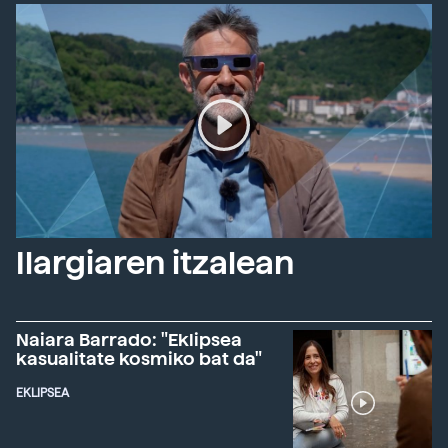
Ilargiaren itzalean
Naiara Barrado: "Eklipsea
kasualitate kosmiko bat da"
EKLIPSEA