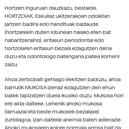
Hortzen inguruan dauzkazu, bestalde,
HORTZOIAK. Eskuilaz ukitzerakoan odoletan
jartzen badira edo handituak badaude
(hortzarekin duten lotunean halako eten bat
nabaritzeraino), eritasun periodontal edo
hortzoiaren eritasun bezala ezagutzen dena
duzu eta odontologo batengana joatea komeni
zaizu.
Ahoa zertxobait gehiago irekitzen baduzu, ahoa
barrutik MUKOSA izenaz ezagutzen den ehun
batek tapizatzen duela ikusiko duzu. Mukosa hori
ere alda daiteke. Lehenik ahoko mukosa
(larruazal eta beste mukosek bezalaxe)
zurbilagoa, izan daiteke anemia baten adierazle.
Ahoko mukosaren kolore normala arrosa bait da.