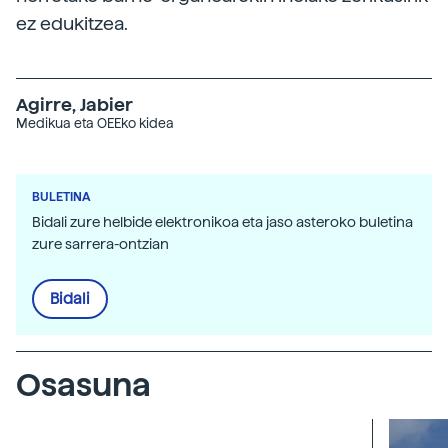
ez edukitzea.
Agirre, Jabier
Medikua eta OEEko kidea
BULETINA
Bidali zure helbide elektronikoa eta jaso asteroko buletina
zure sarrera-ontzian
Bidali
Osasuna