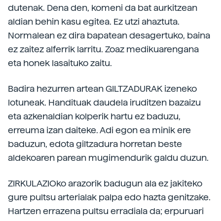
dutenak. Dena den, komeni da bat aurkitzean
aldian behin kasu egitea. Ez utzi ahaztuta.
Normalean ez dira bapatean desagertuko, baina
ez zaitez alferrik larritu. Zoaz medikuarengana
eta honek lasaituko zaitu.
Badira hezurren artean GILTZADURAK izeneko
lotuneak. Handituak daudela iruditzen bazaizu
eta azkenaldian kolperik hartu ez baduzu,
erreuma izan daiteke. Adi egon ea minik ere
baduzun, edota giltzadura horretan beste
aldekoaren parean mugimendurik galdu duzun.
ZIRKULAZIOko arazorik badugun ala ez jakiteko
gure pultsu arterialak palpa edo hazta genitzake.
Hartzen errazena pultsu erradiala da; erpuruari