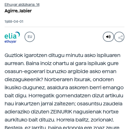
Elhuyar aldizkaria: 14
Agirre, Jabier
1988-04-01
EU
Guztiok igarotzen ditugu minutu asko ispiluaren
aurrean. Baina inoiz ohartu al gara ispiluak gure
osasun-egoerari buruzko argibide asko eman
diezagukeenik? Norberaren itxurak, ondoren
ikusiko dugunez, asaldura askoren berri emango
bait digu. Horregatik gomendatzen dizut artikulu
hau irakurtzen jarrai zaitezen; osasuntsu zaudela
adieraziko dizuten ZEINURIK nagusienak hortxe
aurkituko bait dituzu. Horrela balitz, zorionak!.
Bestela, ez larritu, baina edonola ere zoaz zeure