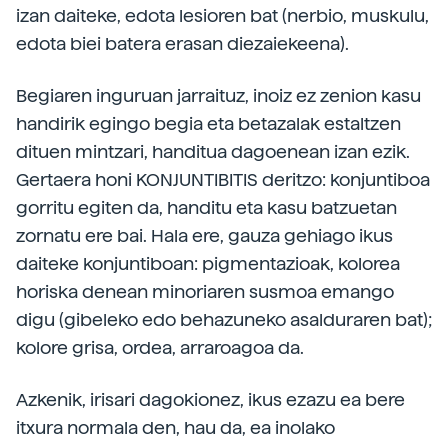
izan daiteke, edota lesioren bat (nerbio, muskulu,
edota biei batera erasan diezaiekeena).
Begiaren inguruan jarraituz, inoiz ez zenion kasu
handirik egingo begia eta betazalak estaltzen
dituen mintzari, handitua dagoenean izan ezik.
Gertaera honi KONJUNTIBITIS deritzo: konjuntiboa
gorritu egiten da, handitu eta kasu batzuetan
zornatu ere bai. Hala ere, gauza gehiago ikus
daiteke konjuntiboan: pigmentazioak, kolorea
horiska denean minoriaren susmoa emango
digu (gibeleko edo behazuneko asalduraren bat);
kolore grisa, ordea, arraroagoa da.
Azkenik, irisari dagokionez, ikus ezazu ea bere
itxura normala den, hau da, ea inolako