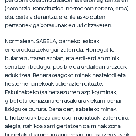
(herentzia, konstituzioa, hormonen sobera, etab)
eta, baita alderantziz ere, ile asko duten
pertsonek gaixotasunak eduki ditzaketen.
Normalean, SABELA, barneko lesioak
erreproduzitzeko gai izaten da. Horregatik,
bularrezurraren azpian, eta erdi-erdian minik
sentitzen badugu, posible da urdailean arazoak
edukitzea. Beheraxeagoko minek hestelodi eta
hestemeharrekoak adierazten dituzte.
Eskuinaldeko (saihetsezurren azpiko) minak,
gibel eta behazunaren asaldurak ekarri behar
lizkiguke burura. Dena den, sabeleko minak
bihotzekoak bezalaxe oso irradiatuak izaten dira;
alegia, nahikoa sarri gertatzen da minak zona
horretako barne-organoarekin inolako zerikusirik