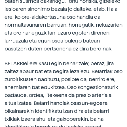
baten susmoa dakarkigu. Tonu horiska, gibeleko
lesioaren sinonimo bezala jo daiteke, etab. Hala
ere, kolore-aldakortasuna oso handia da
normaltasunaren barruan: horregatik, nekazarien
eta oro har eguzkitan luzaro egoten direnen
larruazala eta egun osoa bulego batean
pasatzen duten pertsonena ez dira berdinak.
BELARRIei ere kasu egin behar zaie; beraz, jira
zaitez apaur bat eta begira iezaiezu. Belarriak oso
zurbil ikusten badituzu, posible da, berriro ere,
anemiaren bat edukitzea. Oso kongestionaturik
badaude, ordea, litekeena da presio arteriala
altua izatea. Belarri handiak osasun-egoera
bikainarekin identifikatu izan dira eta belarri
txikiak izaera ahul eta gaixoberekin, baina
identifikazio horrek ez du inolako arrazoi