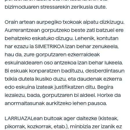
bizimoduaren stressarekin zerikusia dute.
Orain artean aurpegiko txokoak aipatu dizkizugu.
Aurrerantzean gorputzeko beste zati batzuei ere
behatzeko eskatuko dizugu. Lehenik, kontutan
har ezazu ia SIMETRIKOA izan behar zenukeela,
hau da, zure gorputzaren ezkerraldeak
eskuinaldearen oso antzekoa izan behar lukeela.
Bi eskuak konparatzen badituzu, desberdintasun
txikia dutela ikusiko duzu, eta daudenak ezkerra
edo eskuina izateak justifikatzen ditu. Begira
iezaiezu, bada, gorputzaren bi aldeei. Horixe da
anormaltasunak aurkitzeko lehen pausoa.
LARRUAZALean bultoak ager daitezke (kisteak,
pikorrak, kozkorrak, etab.), minbizia zer izanik ez