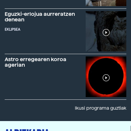
Eguzki-erlojua aurreratzen
denean
EKLIPSEA
Astro erregearen koroa
agerian
Ikusi programa guztiak