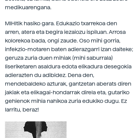
medikuarengana.
MIHItik hasiko gara. Edukazio txarrekoa den
arren, atera eta begira iezaiozu ispiluan. Arrosa
kolorekoa bada, ongi zaude. Oso mihi gorria,
infekzio-motaren baten adierazgarri izan daiteke;
geruza zuria duen mihiak (mihi saburrala)
liseriketaren asaldura edota elikadura desegokia
adierazten du adibidez. Dena den,
mendebaldeko azturak, gantzetan aberats diren
jakiak eta elikagai-hondarrak direla eta, gutariko
gehienok mihia nahikoa zuria edukiko dugu. Ez
larritu, beraz!