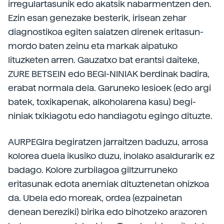
irregulartasunik edo akatsik nabarmentzen den.
Ezin esan genezake besterik, irisean zehar
diagnostikoa egiten saiatzen direnek eritasun-
mordo baten zeinu eta markak aipatuko
lituzketen arren. Gauzatxo bat erantsi daiteke,
ZURE BETSEIN edo BEGI-NINIAK berdinak badira,
erabat normala dela. Garuneko lesioek (edo argi
batek, toxikapenak, alkoholarena kasu) begi-
niniak txikiagotu edo handiagotu egingo dituzte.
AURPEGIra begiratzen jarraitzen baduzu, arrosa
kolorea duela ikusiko duzu, inolako asaldurarik ez
badago. Kolore zurbilagoa giltzurruneko
eritasunak edota anemiak dituztenetan ohizkoa
da. Ubela edo moreak, ordea (ezpainetan
denean bereziki) birika edo bihotzeko arazoren