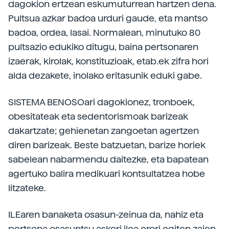
dagokion ertzean eskumuturrean hartzen dena.
Pultsua azkar badoa urduri gaude, eta mantso
badoa, ordea, lasai. Normalean, minutuko 80
pultsazio edukiko ditugu, baina pertsonaren
izaerak, kirolak, konstituzioak, etab.ek zifra hori
alda dezakete, inolako eritasunik eduki gabe.
SISTEMA BENOSOari dagokionez, tronboek,
obesitateak eta sedentorismoak barizeak
dakartzate; gehienetan zangoetan agertzen
diren barizeak. Beste batzuetan, barize horiek
sabelean nabarmendu daitezke, eta bapatean
agertuko balira medikuari kontsultatzea hobe
litzateke.
ILEaren banaketa osasun-zeinua da, nahiz eta
pertsona osasuntsu askori ilea erori egiten zaien