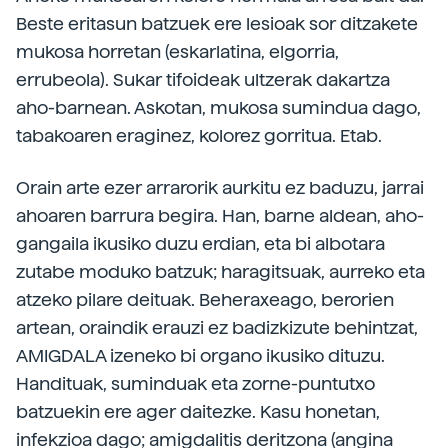
Beste eritasun batzuek ere lesioak sor ditzakete
mukosa horretan (eskarlatina, elgorria,
errubeola). Sukar tifoideak ultzerak dakartza
aho-barnean. Askotan, mukosa sumindua dago,
tabakoaren eraginez, kolorez gorritua. Etab.
Orain arte ezer arrarorik aurkitu ez baduzu, jarrai
ahoaren barrura begira. Han, barne aldean, aho-
gangaila ikusiko duzu erdian, eta bi albotara
zutabe moduko batzuk; haragitsuak, aurreko eta
atzeko pilare deituak. Beheraxeago, berorien
artean, oraindik erauzi ez badizkizute behintzat,
AMIGDALA izeneko bi organo ikusiko dituzu.
Handituak, suminduak eta zorne-puntutxo
batzuekin ere ager daitezke. Kasu honetan,
infekzioa dago; amigdalitis deritzona (angina