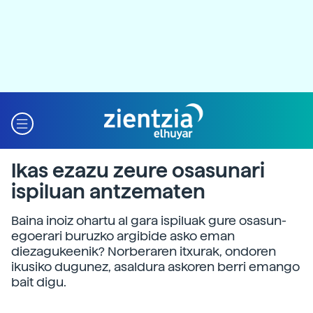
Ikas ezazu zeure osasunari
ispiluan antzematen
Baina inoiz ohartu al gara ispiluak gure osasun-
egoerari buruzko argibide asko eman
diezagukeenik? Norberaren itxurak, ondoren
ikusiko dugunez, asaldura askoren berri emango
bait digu.