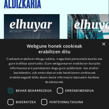
ALDIZKARIA
×
Webgune honek cookieak
erabiltzen ditu
Cookieak erabiltzen ditugu edukia, iragarkiak pertsonalizatzeko eta
gure trafikoa aztertzeko. Gure webgunearen erabilerari buruzko
informazioa ere partekatzen dugu gure publizitate- eta analisi-
bazkideekin, zuk eman diezun edo haiek beren zerbitzuak
erabiltzeagatik bildu duten beste informazio batzuekin konbina
dezaketenak.
BEHAR-BEHARREZKOA
ERRENDIMENDUA
BIDERATZEA
FUNTZIONALTASUNA
2026ko eka. 1a
2026ko mar. 1a