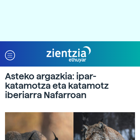
Asteko argazkia: ipar-
katamotza eta katamotz
iberiarra Nafarroan