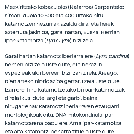
Mezkiritzeko kobazuloko (Nafarroa) Serpenteko
siman, duela 10.500 eta 400 urteko hiru
katamotzen hezurrak azaldu dira, eta haiek
aztertuta jakin da, garai hartan, Euskal Herrian
ipar-katamotza (
Lynx Lynx
) bizi zela.
Garai hartan katamotz iberiarra ere (
Lynx pardina
)
hemen bizi zela uste dute, eta beraz, bi
espezieak aldi berean bizi izan zirela. Areago,
bien arteko hibridazioa gertatu zela uste dute.
Izan ere, hiru katamotzetako bi ipar-katamotzak
direla ikusi dute, argi eta garbi, baina
hirugarrenak katamotz iberiarraren ezaugarri
morfologikoak ditu, DNA mitokondriala ipar-
katamotzarena badu ere. Ama ipar-katamotza
eta aita katamotz iberiarra zituela uste dute.