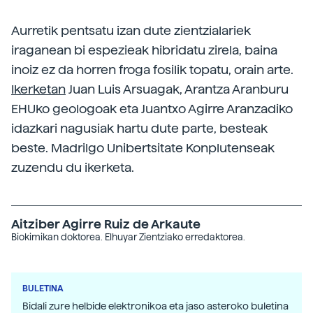
Aurretik pentsatu izan dute zientzialariek
iraganean bi espezieak hibridatu zirela, baina
inoiz ez da horren froga fosilik topatu, orain arte.
Ikerketan
Juan Luis Arsuagak, Arantza Aranburu
EHUko geologoak eta Juantxo Agirre Aranzadiko
idazkari nagusiak hartu dute parte, besteak
beste. Madrilgo Unibertsitate Konplutenseak
zuzendu du ikerketa.
Aitziber Agirre Ruiz de Arkaute
Biokimikan doktorea. Elhuyar Zientziako erredaktorea.
BULETINA
Bidali zure helbide elektronikoa eta jaso asteroko buletina