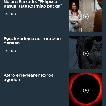
Naiara Barrado: "Eklipsea
kasualitate kosmiko bat da"
EKLIPSEA
Eguzki-erlojua aurreratzen
denean
EKLIPSEA
Astro erregearen koroa
agerian