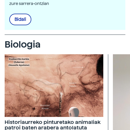
zure sarrera-ontzian
Bidali
Biologia
Historiaurreko pinturetako animaliak
patroi baten arabera antolatuta