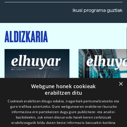
Ikusi programa guztiak
ALDIZKARIA
×
Webgune honek cookieak
erabiltzen ditu
Cookieak erabiltzen ditugu edukia, iragarkiak pertsonalizatzeko eta
gure trafikoa aztertzeko. Gure webgunearen erabilerari buruzko
informazioa ere partekatzen dugu gure publizitate- eta analisi-
bazkideekin, zuk eman diezun edo haiek beren zerbitzuak
erabiltzeagatik bildu duten beste informazio batzuekin konbina