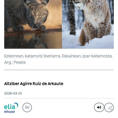
Ezkerrean, katamotz iberiarra. Eskuinean, ipar-katamotza.
Arg.: Pexels
Aitziber Agirre Ruiz de Arkaute
2026-03-01
EU