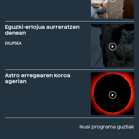
Eguzki-erlojua aurreratzen
denean
EKLIPSEA
Astro erregearen koroa
agerian
Ikusi programa guztiak