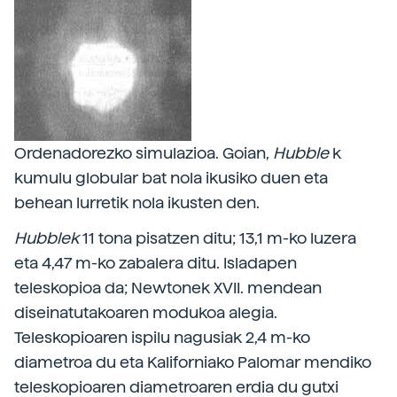
Ordenadorezko simulazioa. Goian,
Hubble
k
kumulu globular bat nola ikusiko duen eta
behean lurretik nola ikusten den.
Hubble
k
11 tona pisatzen ditu; 13,1 m-ko luzera
eta 4,47 m-ko zabalera ditu. Isladapen
teleskopioa da; Newtonek XVII. mendean
diseinatutakoaren modukoa alegia.
Teleskopioaren ispilu nagusiak 2,4 m-ko
diametroa du eta Kaliforniako Palomar mendiko
teleskopioaren diametroaren erdia du gutxi