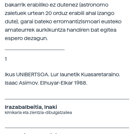
bakarrik erabiliko ez dutenez (astronomo
zaletuek urtean 20 orduz erabili ahal izango
dute), garai bateko erromantizismoari eusteko
amateurrek aurkikuntza handiren bat egitea
espero dezagun.
1
Ikus UNIBERTSOA. Lur launetik Kuasaretaraino.
Isaac Asimov. Elhuyar-Elkar 1988.
Irazabalbeitia, Inaki
kimikaria eta zientzia-dibulgatzailea