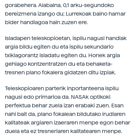
gorabehera. Alabaina, 0,1 arku-segundoko
bereizmena izango du; Lurrekoak baino hamar
bider handiagoa hain zuzen ere.
Isladapen teleskopioetan, ispilu nagusi handiak
argia bildu egiten du eta ispilu sekundario
txikiagorantz isladatu egiten du. Honek argia
gehiago kontzentratzen du eta behaketa-
tresnen plano fokalera gidatzen ditu izpiak.
Teleskopioaren parterik inportanteena ispilu
nagusi edo primarioa da. NASAk optikoki
perfektua behar zuela izan erabaki zuen. Esan
nahi bait da, plano fokalean bildutako irudiaren
kalitateak argiaren izaeraren menpe egon behar
duela eta ez tresneriaren kalitatearen menpe.