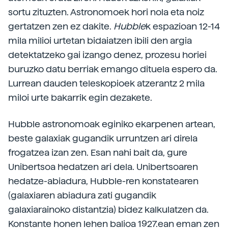
sortu zituzten. Astronomoek hori nola eta noiz
gertatzen zen ez dakite.
Hubble
k espazioan 12-14
mila milioi urtetan bidaiatzen ibili den argia
detektatzeko gai izango denez, prozesu horiei
buruzko datu berriak emango dituela espero da.
Lurrean dauden teleskopioek atzerantz 2 mila
miloi urte bakarrik egin dezakete.
Hubble astronomoak eginiko ekarpenen artean,
beste galaxiak gugandik urruntzen ari direla
frogatzea izan zen. Esan nahi bait da, gure
Unibertsoa hedatzen ari dela. Unibertsoaren
hedatze-abiadura, Hubble-ren konstatearen
(galaxiaren abiadura zati gugandik
galaxiarainoko distantzia) bidez kalkulatzen da.
Konstante honen lehen balioa 1927.ean eman zen