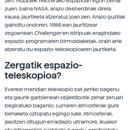
zen.
Hubble
k 1983.erako espazioan egon behar
zuen, baina NASA, arazo desberdinak direla
kausa, jaurtiketa atzeratuz joan zen. Arazo guztiak
gainditu ondoren, 1986.ean jaurtitzear
zegoenean
Challenger
en istripuak eragindako
espazio-programaren birmoldaketak, orain arte
atzeratu du espazio-teleskopioaren jaurtiketa.
Zergatik espazio-
teleskopioa?
Everest mendian teleskopio bat jarriko bagenu
eta gaurik garbienean objektibotik zehar zeruari
begiratuko bagenio, Lurraren atmosferak gure
behaketa oztopatu egingo luke. Atmosferak,
jasotzen ditugun erradiazio ultramore, ikuskor
eta infragorriak partzialki zurgatu, errefraktatu