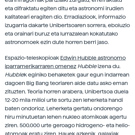
eta difraktatu egiten ditu eta astronomi irudien
kalitateari eragiten dio. Erradiaziook, informazio
izugarria dakarte Unibertsoaren sorrera, eboluzio
eta orainari buruz eta lurrazalean kokatutako
astronomoek ezin dute horren berri jaso.
Espazio-teleskopioak
Edwin Hubble astronomo
iparramerikarraren omenez
Hubble
izena du.
Hubble
k eginiko behaketek gaur egun indarrean
dagoen Big Bang teoriaren alde datu asko eman
zituzten. Teoria horren arabera, Unibertsoa duela
12-20 mila milioi urte sortu zen leherketa handi
baten ondorioz. Leherketa gertatu ondorengo
hiru minutuetan lehen nukleo atomikoak agertu
ziren. 500.000 urte geroago hidrogeno- eta helio-
atomoak eratu ziren. Hauek azkenik, galaxiak