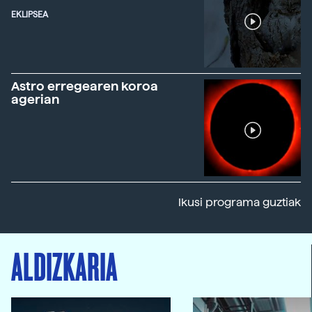
EKLIPSEA
Astro erregearen koroa
agerian
Ikusi programa guztiak
ALDIZKARIA