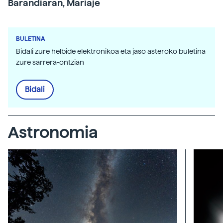
Barandiaran, Mariaje
BULETINA
Bidali zure helbide elektronikoa eta jaso asteroko buletina
zure sarrera-ontzian
Bidali
Astronomia