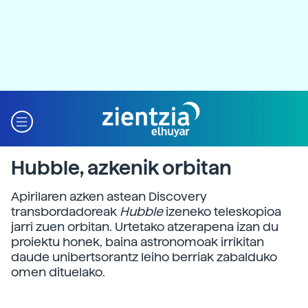
Hubble, azkenik orbitan
Apirilaren azken astean Discovery
transbordadoreak
Hubble
izeneko teleskopioa
jarri zuen orbitan. Urtetako atzerapena izan du
proiektu honek, baina astronomoak irrikitan
daude unibertsorantz leiho berriak zabalduko
omen dituelako.