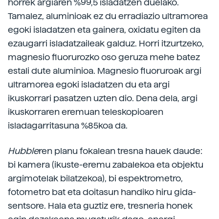
horrek argiaren %99,5 isladatzen duelako.
Tamalez, aluminioak ez du erradiazio ultramorea
egoki isladatzen eta gainera, oxidatu egiten da
ezaugarri isladatzaileak galduz. Horri itzurtzeko,
magnesio fluorurozko oso geruza mehe batez
estali dute aluminioa. Magnesio fluoruroak argi
ultramorea egoki isladatzen du eta argi
ikuskorrari pasatzen uzten dio. Dena dela, argi
ikuskorraren eremuan teleskopioaren
isladagarritasuna %85koa da.
Hubble
ren planu fokalean tresna hauek daude:
bi kamera (ikuste-eremu zabalekoa eta objektu
argimotelak bilatzekoa), bi espektrometro,
fotometro bat eta doitasun handiko hiru gida-
sentsore. Hala eta guztiz ere, tresneria honek