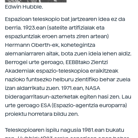
Edwin Hubble.
Espazioan teleskopio bat jartzearen idea ez da
berria. 1923.ean (satelite artifizialak eta
espaziuntziak eroen amets ziren artean)
Hermann Oberth-ek, kohetegintza
alemaniarraren aitak, bota zuen ideia lehen aldiz.
Berrogei urte geroago, EEBBtako Zientzi
Akademiak espazio-teleskopioa eraikitzeak
nazioko funtsezko helburu zientifiko behar zuela
izan aldarrikatu zuen. 1971.ean, NASA
bideragarritasun-azterketak egiten hasi zen. Lau
urte geroago ESA (Espazio-agentzia europarra)
proiektu horretara bildu zen.
Teleskopioaren ispilu nagusia 1981.ean bukatu