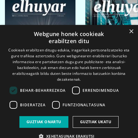
×
Webgune honek cookieak
erabiltzen ditu
Cookieak erabiltzen ditugu edukia, iragarkiak pertsonalizatzeko eta
gure trafikoa aztertzeko. Gure webgunearen erabilerari buruzko
informazioa ere partekatzen dugu gure publizitate- eta analisi-
bazkideekin, zuk eman diezun edo haiek beren zerbitzuak
erabiltzeagatik bildu duten beste informazio batzuekin konbina
dezaketenak.
BEHAR-BEHARREZKOA
ERRENDIMENDUA
BIDERATZEA
FUNTZIONALTASUNA
2026ko eka. 1a
2026ko mar. 1a
GUZTIAK ONARTU
GUZTIAK UKATU
XEHETASUNAK ERAKUTSI