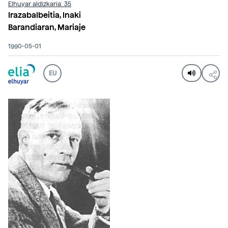
Elhuyar aldizkaria: 35
Irazabalbeitia, Inaki
Barandiaran, Mariaje
1990-05-01
EU