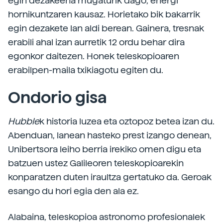
egin dezakeena mugaturik dago, energi
hornikuntzaren kausaz. Horietako bik bakarrik
egin dezakete lan aldi berean. Gainera, tresnak
erabili ahal izan aurretik 12 ordu behar dira
egonkor daitezen. Honek teleskopioaren
erabilpen-maila txikiagotu egiten du.
Ondorio gisa
Hubble
k historia luzea eta oztopoz betea izan du.
Abenduan, lanean hasteko prest izango denean,
Unibertsora leiho berria irekiko omen digu eta
batzuen ustez Galileoren teleskopioarekin
konparatzen duten iraultza gertatuko da. Geroak
esango du hori egia den ala ez.
Alabaina, teleskopioa astronomo profesionalek