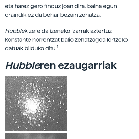
eta harez gero finduz joan dira, baina egun
oraindik ez da behar bezain zehatza.
Hubble
k zefeida izeneko izarrak aztertuz
konstante horrentzat balio zehatzagoa lortzeko
1
datuak bilduko ditu
.
Hubble
ren ezaugarriak