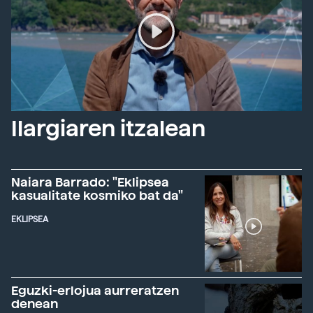
Ilargiaren itzalean
Naiara Barrado: "Eklipsea
kasualitate kosmiko bat da"
EKLIPSEA
Eguzki-erlojua aurreratzen
denean