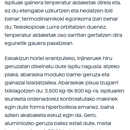
Ispiluak gainera tenperatur aldaketak direla eta,
ez du etengabe uzkurtzen eta hedatzen ibili
behar; termodinamikoki egonkorra izan behar
du. Teleskopioak Lurra orbitatzen duenez,
tenperatur aldaketak oso sarritan gertatzen dira
egunetik gauera pasatzean.
Eskakizun horiei erantzuteko, injineruek hiru
geruzatan diseinatu dute ispilu nagusia: atzeko
plaka, abaraska moduko barne-geruza eta
gainazal isladatzailea. Abaraskak pixua izugarri
txikiagotzen du: 3.500 kg-tik 800 kg-ra. Ispiluaren
leunketa ordenadorez kontrolatutako makinek
egin dute forma hiperbolikoa emanez, baina
azken akabaketa eskuz egin da. Gero,
aluminiozko geruza batez estali dute, metal