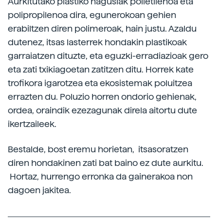
Aurkitutako plastiko nagusiak polietilenoa eta
polipropilenoa dira, egunerokoan gehien
erabiltzen diren polimeroak, hain justu. Azaldu
dutenez, itsas lasterrek hondakin plastikoak
garraiatzen dituzte, eta eguzki-erradiazioak gero
eta zati txikiagoetan zatitzen ditu. Horrek kate
trofikora igarotzea eta ekosistemak poluitzea
errazten du. Poluzio horren ondorio gehienak,
ordea, oraindik ezezagunak direla aitortu dute
ikertzaileek.
Bestalde, bost eremu horietan, itsasoratzen
diren hondakinen zati bat baino ez dute aurkitu.
Hortaz, hurrengo erronka da gainerakoa non
dagoen jakitea.