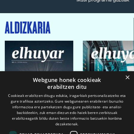
ALDIZKARIA
×
Webgune honek cookieak
erabiltzen ditu
Cookieak erabiltzen ditugu edukia, iragarkiak pertsonalizatzeko eta
gure trafikoa aztertzeko. Gure webgunearen erabilerari buruzko
informazioa ere partekatzen dugu gure publizitate- eta analisi-
bazkideekin, zuk eman diezun edo haiek beren zerbitzuak
erabiltzeagatik bildu duten beste informazio batzuekin konbina
dezaketenak.