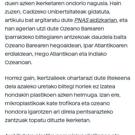
duen azken ikerketaren ondorio nagusia. Hain
zuzen, Cadizeko Unibertsitateak gidatuta,
artikulu bat argitaratu dute
PNAS
aldizkarian
, eta
han agerian utzi dute Ozeano Barearen
iparraldeko biltegiaren antzekoak daudela baita
Ozeano Barearen hegoaldean, Ipar Atlantikoaren
erdialdean, Hego Atlantikoan eta Indiako
Ozeanoan.
Horrez gain, ikertzaileek ohartarazi dute litekeena
dela azaleko uretako biltegi horiek ez izatea
hondakin plastikoen azken helmuga. Izan ere,
mikroplastikoak kate trofikora eta ozeano
hondora igarotzen ari direla pentsarazteko
zantzuak topatu dituzte ikerketan.