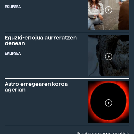
EKLIPSEA
Eguzki-erlojua aurreratzen
denean
EKLIPSEA
Astro erregearen koroa
agerian
Ikusi programa guztiak