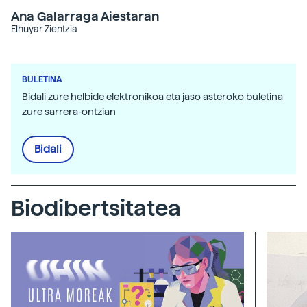
Ana Galarraga Aiestaran
Elhuyar Zientzia
BULETINA
Bidali zure helbide elektronikoa eta jaso asteroko buletina
zure sarrera-ontzian
Bidali
Biodibertsitatea