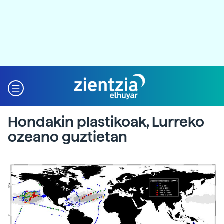
Hondakin plastikoak, Lurreko
ozeano guztietan