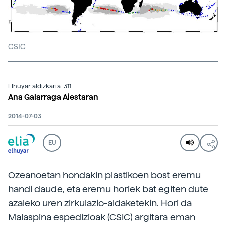
CSIC
Elhuyar aldizkaria: 311
Ana Galarraga Aiestaran
2014-07-03
EU
Ozeanoetan hondakin plastikoen bost eremu
handi daude, eta eremu horiek bat egiten dute
azaleko uren zirkulazio-aldaketekin. Hori da
Malaspina espedizioak
(CSIC) argitara eman