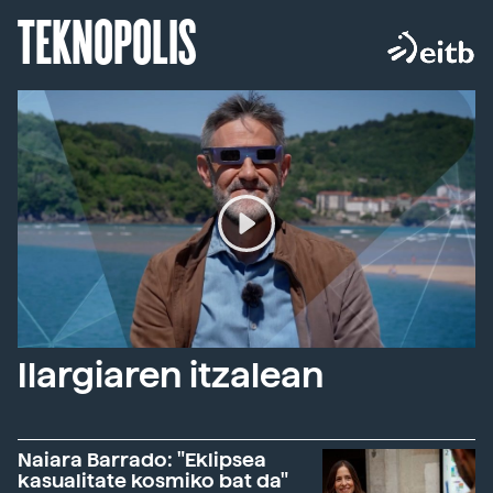
TEKNOPOLIS
Ilargiaren itzalean
Naiara Barrado: "Eklipsea
kasualitate kosmiko bat da"