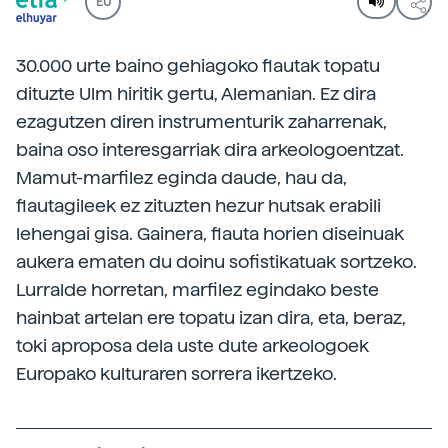
EU
30.000 urte baino gehiagoko flautak topatu
dituzte Ulm hiritik gertu, Alemanian. Ez dira
ezagutzen diren instrumenturik zaharrenak,
baina oso interesgarriak dira arkeologoentzat.
Mamut-marfilez eginda daude, hau da,
flautagileek ez zituzten hezur hutsak erabili
lehengai gisa. Gainera, flauta horien diseinuak
aukera ematen du doinu sofistikatuak sortzeko.
Lurralde horretan, marfilez egindako beste
hainbat artelan ere topatu izan dira, eta, beraz,
toki aproposa dela uste dute arkeologoek
Europako kulturaren sorrera ikertzeko.