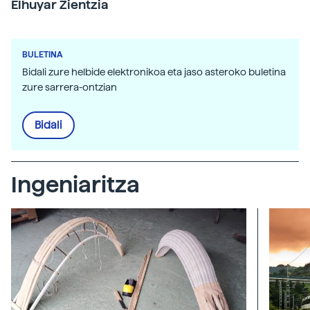
Elhuyar Zientzia
BULETINA
Bidali zure helbide elektronikoa eta jaso asteroko buletina
zure sarrera-ontzian
Bidali
Ingeniaritza