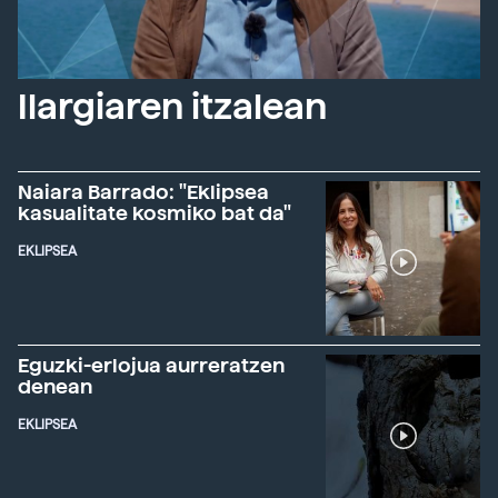
Ilargiaren itzalean
Naiara Barrado: "Eklipsea
kasualitate kosmiko bat da"
EKLIPSEA
Eguzki-erlojua aurreratzen
denean
EKLIPSEA