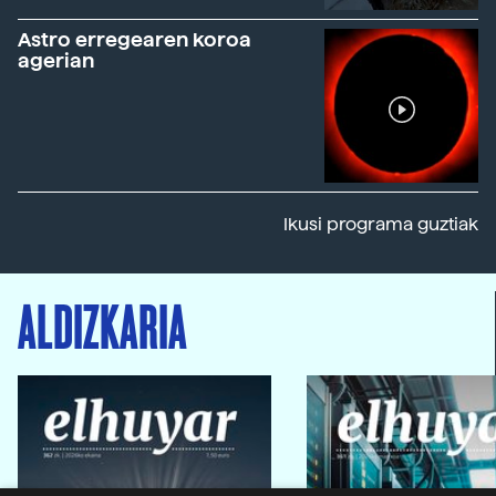
Astro erregearen koroa
agerian
Ikusi programa guztiak
ALDIZKARIA