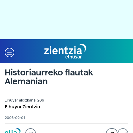
Historiaurreko flautak
Alemanian
Elhuyar aldizkaria: 206
Elhuyar Zientzia
2005-02-01