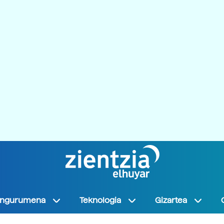
Ingurumena
Teknologia
Gizartea