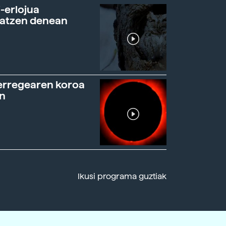
-erlojua
ratzen denean
erregearen koroa
n
Ikusi programa guztiak