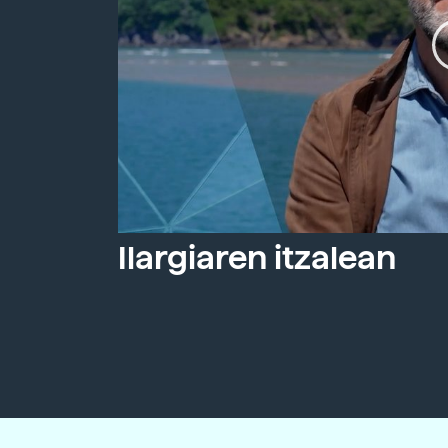
Ilargiaren itzalean