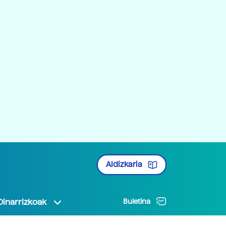
Aldizkaria
Oinarrizkoak
Buletina