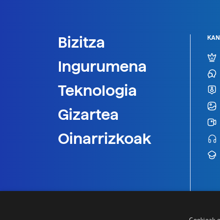
Bizitza
KAN
Ingurumena
Teknologia
Gizartea
Oinarrizkoak
Cookieak e