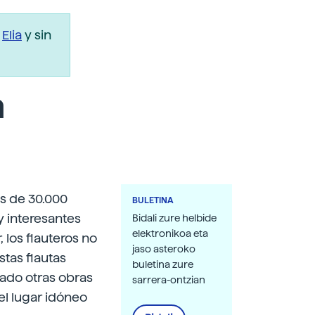
r
Elia
y sin
n
s de 30.000
BULETINA
 interesantes
Bidali zure helbide
elektronikoa eta
 los flauteros no
jaso asteroko
tas flautas
buletina zure
rado otras obras
sarrera-ontzian
el lugar idóneo