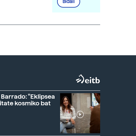
Bidali
 Barrado: "Eklipsea
itate kosmiko bat