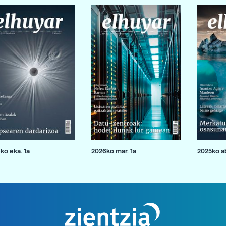
ko eka. 1a
2026ko mar. 1a
2025ko ab