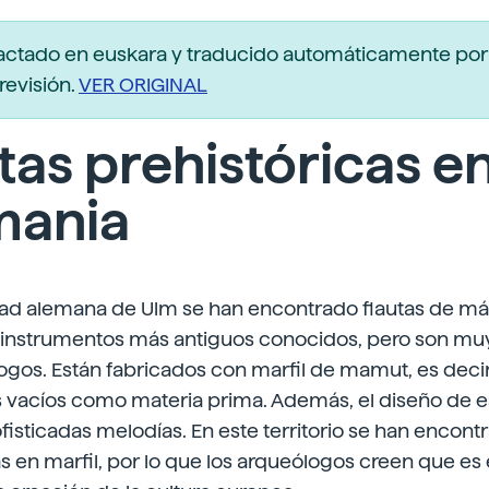
actado en euskara y traducido automáticamente po
revisión.
VER ORIGINAL
tas prehistóricas e
mania
dad alemana de Ulm se han encontrado flautas de má
s instrumentos más antiguos conocidos, pero son muy
ogos. Están fabricados con marfil de mamut, es decir,
s vacíos como materia prima. Además, el diseño de es
fisticadas melodías. En este territorio se han encont
as en marfil, por lo que los arqueólogos creen que es 