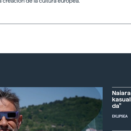
la creación de la cultura europea.
Naiara
kasual
da"
EKLIPSEA