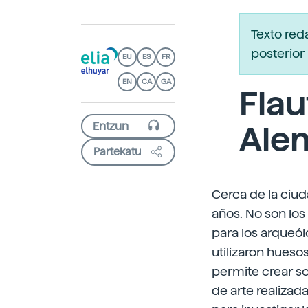
Texto red
posterior 
EU
ES
FR
EN
CA
GA
Flau
Ale
Partekatu
Cerca de la ciu
años. No son lo
para los arqueól
utilizaron hueso
permite crear so
de arte realizad