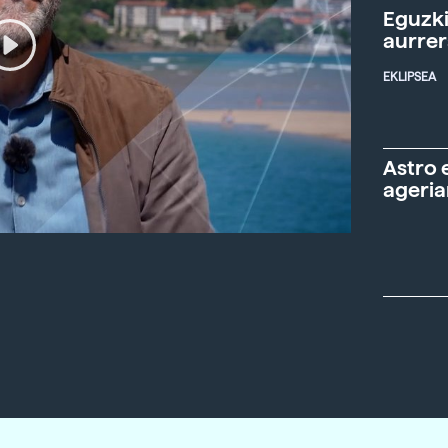
Eguzki
aurre
EKLIPSEA
Astro 
ageria