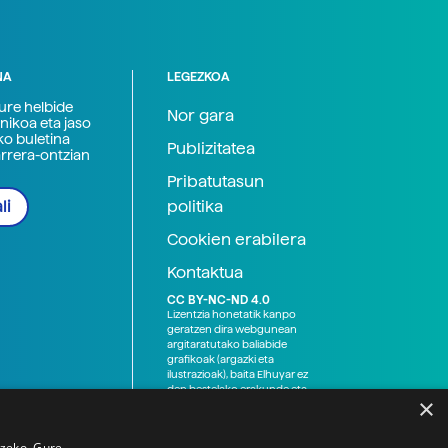
NA
LEGEZKOA
zure helbide
Nor gara
nikoa eta jaso
ko buletina
Publizitatea
arrera-ontzian
Pribatutasun
politika
li
Cookien erabilera
Kontaktua
CC BY-NC-ND 4.0
Lizentzia honetatik kanpo
geratzen dira webgunean
argitaratutako baliabide
grafikoak (argazki eta
ilustrazioak), baita Elhuyar ez
den bestelako erakunde eta
×
norbanakoek idatzitakoak
ere. Kanpo-esteken bidez
emandako edukiak esteka
tzeko. Gure