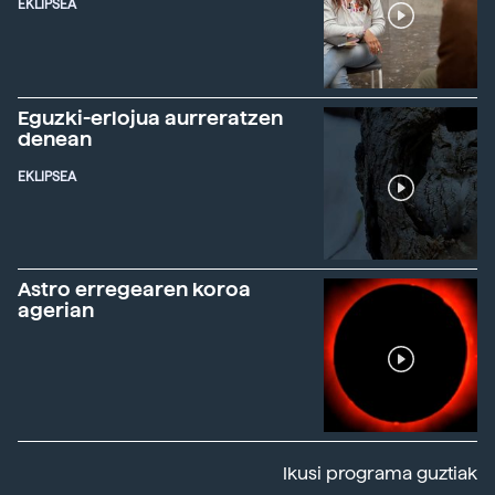
EKLIPSEA
Eguzki-erlojua aurreratzen
denean
EKLIPSEA
Astro erregearen koroa
agerian
Ikusi programa guztiak