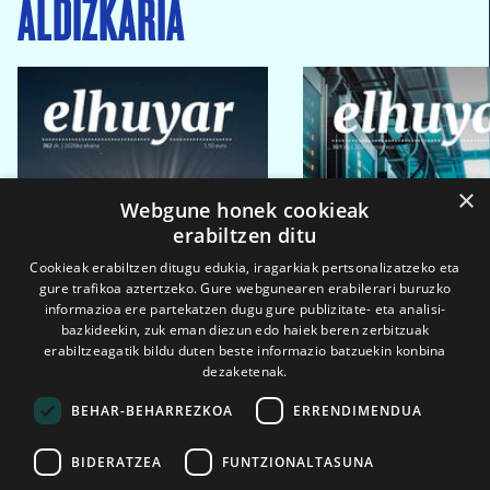
ALDIZKARIA
×
Webgune honek cookieak
erabiltzen ditu
Cookieak erabiltzen ditugu edukia, iragarkiak pertsonalizatzeko eta
gure trafikoa aztertzeko. Gure webgunearen erabilerari buruzko
informazioa ere partekatzen dugu gure publizitate- eta analisi-
bazkideekin, zuk eman diezun edo haiek beren zerbitzuak
erabiltzeagatik bildu duten beste informazio batzuekin konbina
dezaketenak.
BEHAR-BEHARREZKOA
ERRENDIMENDUA
BIDERATZEA
FUNTZIONALTASUNA
2026ko eka. 1a
2026ko mar. 1a