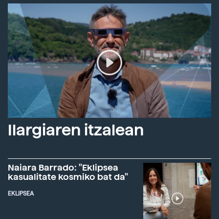
Ilargiaren itzalean
Naiara Barrado: "Eklipsea
kasualitate kosmiko bat da"
EKLIPSEA