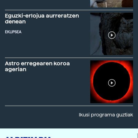
Eguzki-erlojua aurreratzen
denean
EKLIPSEA
Astro erregearen koroa
agerian
Ikusi programa guztiak