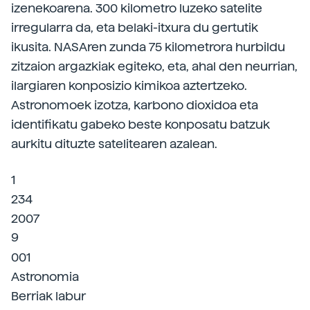
izenekoarena. 300 kilometro luzeko satelite
irregularra da, eta belaki-itxura du gertutik
ikusita. NASAren zunda 75 kilometrora hurbildu
zitzaion argazkiak egiteko, eta, ahal den neurrian,
ilargiaren konposizio kimikoa aztertzeko.
Astronomoek izotza, karbono dioxidoa eta
identifikatu gabeko beste konposatu batzuk
aurkitu dituzte satelitearen azalean.
1
234
2007
9
001
Astronomia
Berriak labur