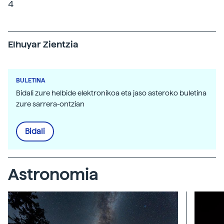
4
Elhuyar Zientzia
BULETINA
Bidali zure helbide elektronikoa eta jaso asteroko buletina
zure sarrera-ontzian
Bidali
Astronomia