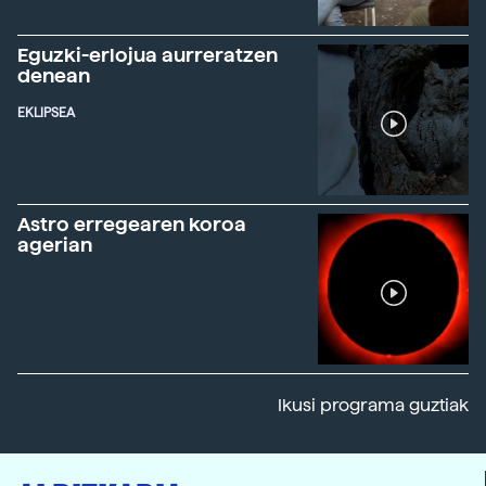
Eguzki-erlojua aurreratzen
denean
EKLIPSEA
Astro erregearen koroa
agerian
Ikusi programa guztiak