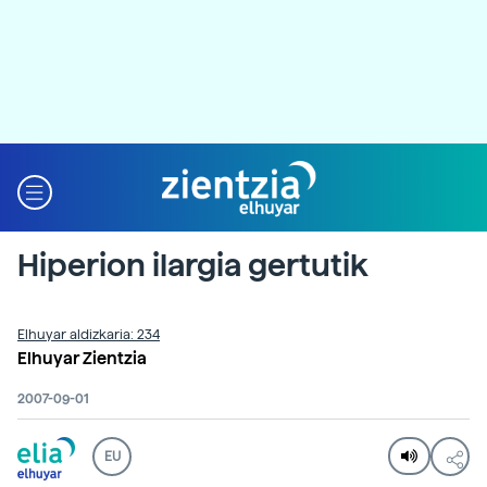
Hiperion ilargia gertutik
Elhuyar aldizkaria: 234
Elhuyar Zientzia
2007-09-01
EU