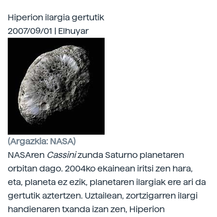
Hiperion ilargia gertutik
2007/09/01 | Elhuyar
(Argazkia: NASA)
NASAren
Cassini
zunda
Saturno planetaren
orbitan dago. 2004ko ekainean iritsi zen hara,
eta, planeta ez ezik, planetaren ilargiak ere ari da
gertutik aztertzen. Uztailean, zortzigarren ilargi
handienaren txanda izan zen, Hiperion