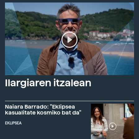
Ilargiaren itzalean
Naiara Barrado: "Eklipsea
kasualitate kosmiko bat da"
EKLIPSEA