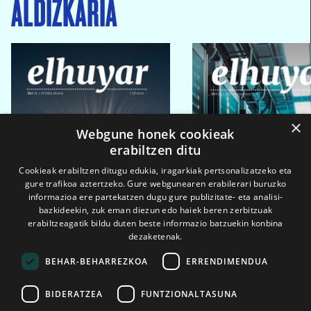
ALDIZKARIA
×
Webgune honek cookieak
erabiltzen ditu
Cookieak erabiltzen ditugu edukia, iragarkiak pertsonalizatzeko eta
gure trafikoa aztertzeko. Gure webgunearen erabilerari buruzko
informazioa ere partekatzen dugu gure publizitate- eta analisi-
bazkideekin, zuk eman diezun edo haiek beren zerbitzuak
erabiltzeagatik bildu duten beste informazio batzuekin konbina
dezaketenak.
BEHAR-BEHARREZKOA
ERRENDIMENDUA
BIDERATZEA
FUNTZIONALTASUNA
2026ko eka. 1a
2026ko mar. 1a