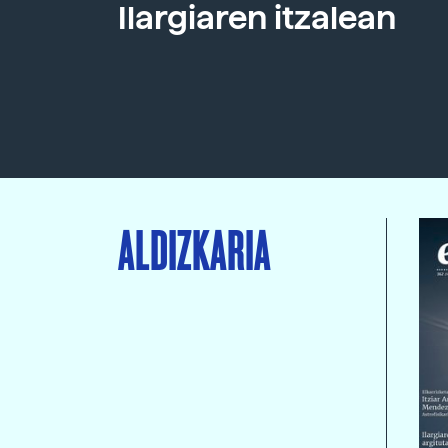
Ilargiaren itzalean
ALDIZKARIA