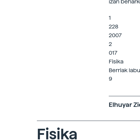
izan behark
1
228
2007
2
017
Fisika
Berriak labu
9
Elhuyar Zi
Fisika