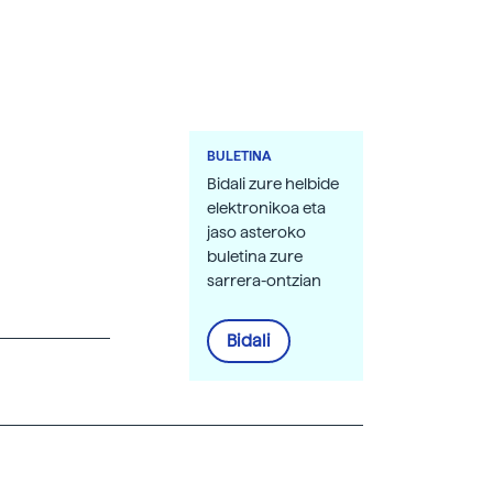
BULETINA
Bidali zure helbide
elektronikoa eta
jaso asteroko
buletina zure
sarrera-ontzian
Bidali