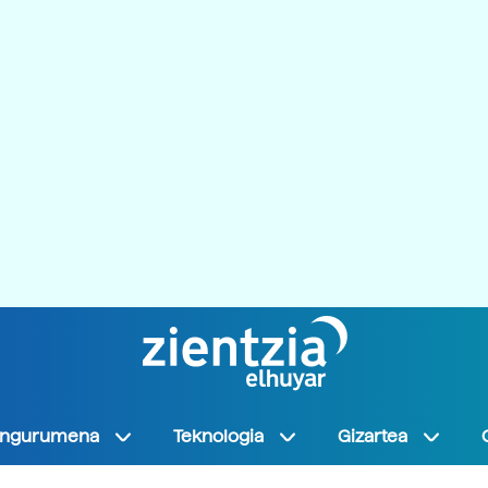
Ingurumena
Teknologia
Gizartea