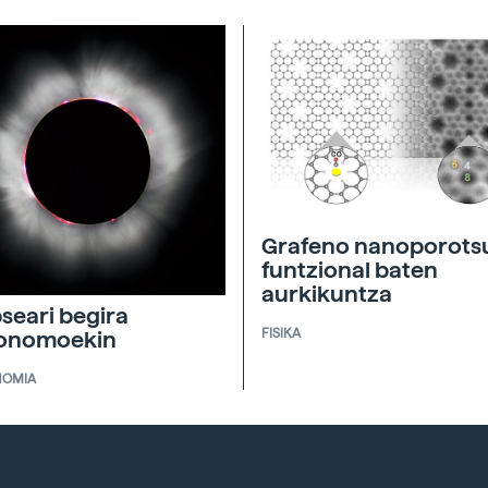
Grafeno nanoporots
funtzional baten
aurkikuntza
pseari begira
FISIKA
ronomoekin
NOMIA