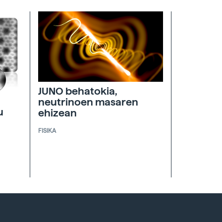
JUNO behatokia,
neutrinoen masaren
u
ehizean
FISIKA