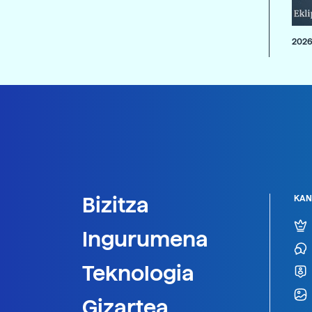
2026
Bizitza
KAN
Ingurumena
Teknologia
Gizartea