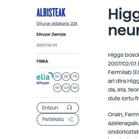
ALBISTEAK
Hig
neu
Elhuyar aldizkaria: 228
Elhuyar Zientzia
2007-02-01
Higgs boso
FISIKA
2007/02/01 
Fermilab (Es
EU
ES
FR
ari dira Hi
EN
CA
GA
da, eta, teo
dute lortu f
Orain, Ferm
Partekatu
azeleragail
ondorioztat