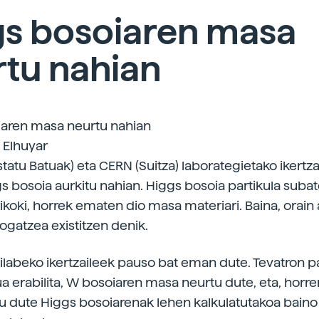
gs bosoiaren masa
rtu nahian
iaren masa neurtu nahian
| Elhuyar
tatu Batuak) eta CERN (Suitza) laborategietako ikertza
ggs bosoia aurkitu nahian. Higgs bosoia partikula suba
rikoki, horrek ematen dio masa materiari. Baina, orain 
rogatzea existitzen denik.
ilabeko ikertzaileek pauso bat eman dute. Tevatron pa
ua erabilita, W bosoiaren masa neurtu dute, eta, horre
u dute Higgs bosoiarenak lehen kalkulatutakoa baino 