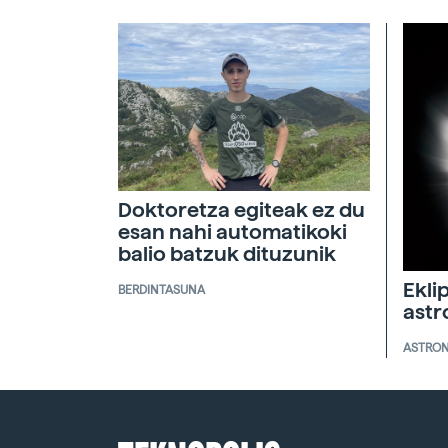
Doktoretza egiteak ez du
esan nahi automatikoki
balio batzuk dituzunik
Ekli
BERDINTASUNA
ast
ASTRO