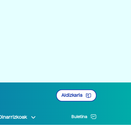
Aldizkaria
Oinarrizkoak
Buletina