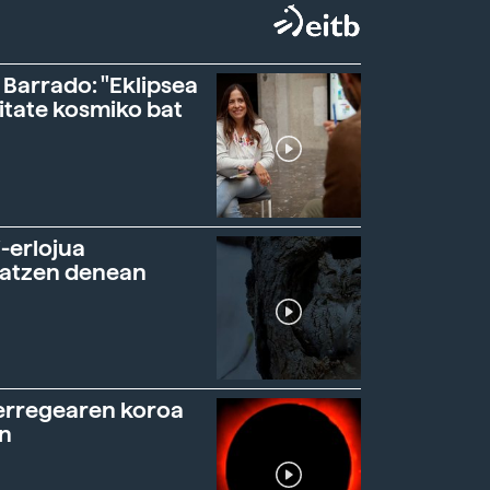
 Barrado: "Eklipsea
itate kosmiko bat
-erlojua
ratzen denean
erregearen koroa
n