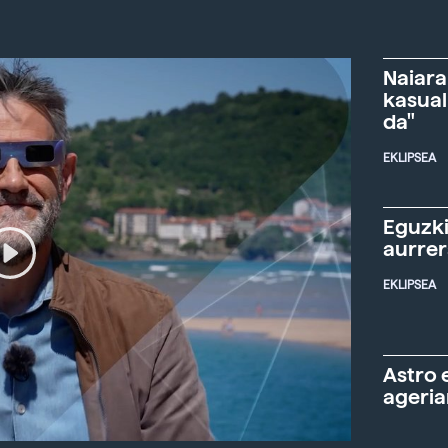
Naiara
kasual
da"
EKLIPSEA
Eguzki
aurre
EKLIPSEA
Astro 
ageria