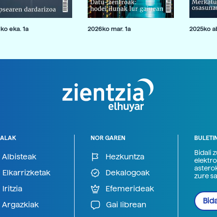
ko eka. 1a
2026ko mar. 1a
2025ko ab
ALAK
NOR GAREN
BULETI
Bidali 
Albisteak
Hezkuntza
elektro
astero
Elkarrizketak
Dekalogoak
zure s
Iritzia
Efemerideak
Bida
Argazkiak
Gai librean