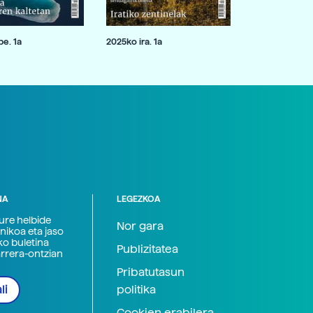
e. 1a
2025ko ira. 1a
NA
LEGEZKOA
zure helbide
Nor gara
nikoa eta jaso
ko buletina
Publizitatea
arrera-ontzian
Pribatutasun
politika
li
Cookien erabilera