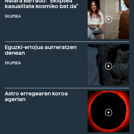
Naiara Barrado: "Eklipsea
kasualitate kosmiko bat da"
EKLIPSEA
Eguzki-erlojua aurreratzen
denean
EKLIPSEA
Astro erregearen koroa
agerian