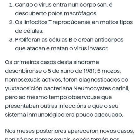
Cando o virus entra nun corpo san, é
descuberto polos macrófagos.
Os linfocitos T reprodúcense en moitos tipos
de células.
Proliferan as células B e crean anticorpos
que atacan e matan o virus invasor.
Os primeiros casos desta síndrome
describíronse o 5 de xuño de 1981: 5 mozos,
homosexuais activos, foron diagnosticados co
yuxtaposición bacteriana Neumocystes carinii,
pero ao mesmo tempo observouse que
presentaban outras infeccións e que o seu
sistema inmunológico era pouco adecuado.
Nos meses posteriores apareceron novos casos,
non só nos homosexuais, senón tamén nos