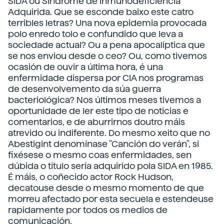
SIDA ou Síndrome de Inmunodeficiencia
Adquirida. Que se esconde baixo este catro
terribles letras? Una nova epidemia provocada
polo enredo tolo e confundido que leva a
sociedade actual? Ou a pena apocalíptica que
se nos enviou desde o ceo? Ou, como tivemos
ocasión de ouvir a última hora, é una
enfermidade dispersa por CIA nos programas
de desenvolvemento da súa guerra
bacteriológica? Nos últimos meses tivemos a
oportunidade de ler este tipo de noticias e
comentarios, e de aburrirnos doutro máis
atrevido ou indiferente. Do mesmo xeito que no
Abestigint denomínase "Canción do verán", si
fixésese o mesmo coas enfermidades, sen
dúbida o título sería adquirido pola SIDA en 1985.
É máis, o coñecido actor Rock Hudson,
decatouse desde o mesmo momento de que
morreu afectado por esta secuela e estendeuse
rapidamente por todos os medios de
comunicación.