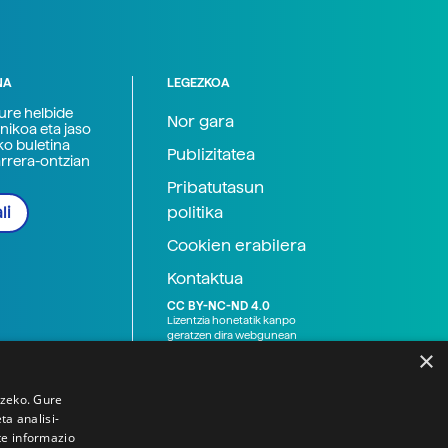
NA
LEGEZKOA
zure helbide
Nor gara
nikoa eta jaso
ko buletina
Publizitatea
arrera-ontzian
Pribatutasun
politika
li
Cookien erabilera
Kontaktua
CC BY-NC-ND 4.0
Lizentzia honetatik kanpo
geratzen dira webgunean
argitaratutako baliabide
×
grafikoak (argazki eta
ilustrazioak), baita Elhuyar ez
den bestelako erakunde eta
tzeko. Gure
norbanakoek idatzitakoak
a analisi-
ere. Kanpo-esteken bidez
te informazio
emandako edukiak esteka