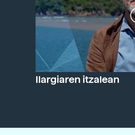
Ilargiaren itzalean