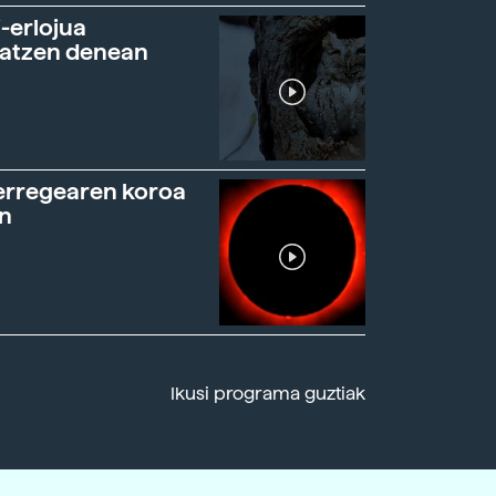
-erlojua
ratzen denean
erregearen koroa
n
Ikusi programa guztiak