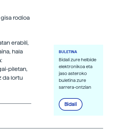
 gisa rodioa
an erabili,
ina, hala
BULETINA
:
Bidali zure helbide
elektronikoa eta
ai-piletan,
jaso asteroko
 da lortu
buletina zure
sarrera-ontzian
Bidali