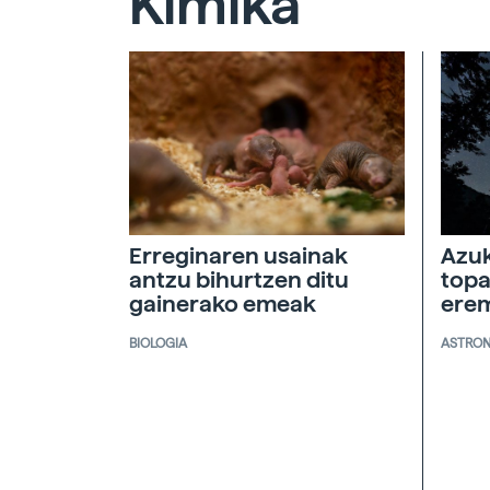
Kimika
Erreginaren usainak
Azuk
antzu bihurtzen ditu
topa
gainerako emeak
ere
BIOLOGIA
ASTRO