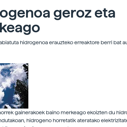
rogenoa geroz eta
keago
 abiatuta hidrogenoa erauzteko erreaktore berri bat a
horrek gainerakoek baino merkeago ekoizten du hidr
ndutakoan, hidrogeno horretatik ateratako elektrizita