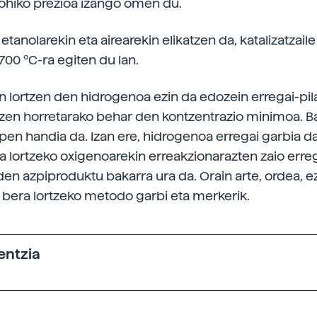
ohiko prezioa izango omen du.
etanolarekin eta airearekin elikatzen da, katalizatzaile
 700 ºC-ra egiten du lan.
n lortzen den hidrogenoa ezin da edozein erregai-pilat
rtzen horretarako behar den kontzentrazio minimoa. Ba
apen handia da. Izan ere, hidrogenoa erregai garbia da
ea lortzeko oxigenoarekin erreakzionarazten zaio erreg
den azpiproduktu bakarra ura da. Orain arte, ordea, ez
bera lortzeko metodo garbi eta merkerik.
entzia