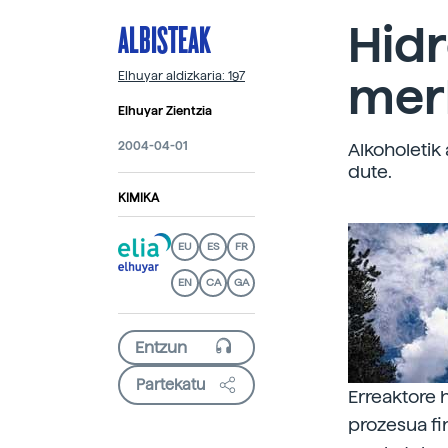
ALBISTEAK
Hid
mer
Elhuyar aldizkaria: 197
Elhuyar Zientzia
2004-04-01
Alkoholetik
dute.
KIMIKA
EU
ES
FR
EN
CA
GA
Partekatu
Erreaktore 
prozesua fi