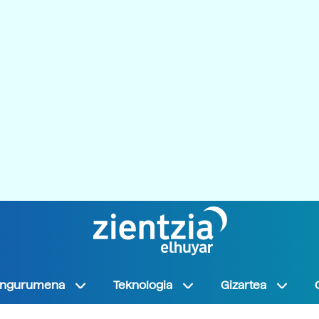
Ingurumena
Teknologia
Gizartea