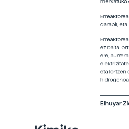
merkatuko 
Erreaktorea 
darabil, eta
Erreaktorea
ez baita lo
ere, aurrer
elektrizitat
eta lortzen 
hidrogenoa 
Elhuyar Zi