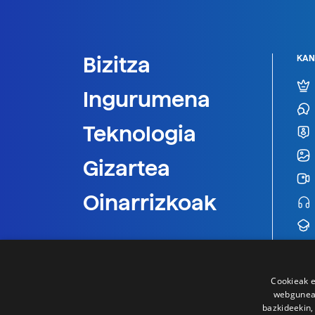
Bizitza
KAN
Ingurumena
Teknologia
Gizartea
Oinarrizkoak
Cookieak e
webgunear
bazkideekin,