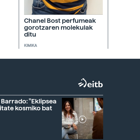
Chanel Bost perfumeak
gorotzaren molekulak
ditu
KIMIKA
 Barrado: "Eklipsea
itate kosmiko bat