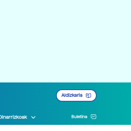
Aldizkaria
Oinarrizkoak
Buletina