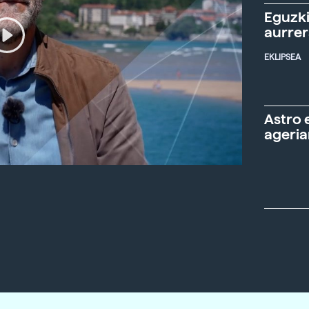
Eguzki
aurre
EKLIPSEA
Astro 
ageria