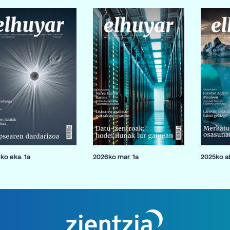
ko eka. 1a
2026ko mar. 1a
2025ko ab