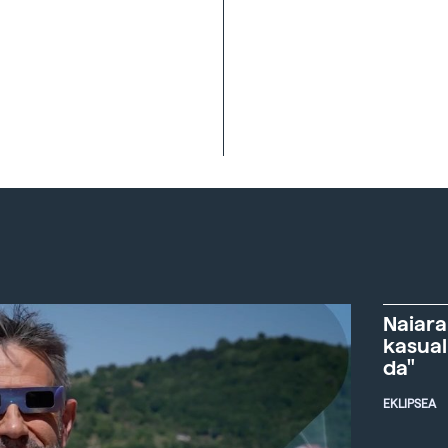
Naiara
kasual
da"
EKLIPSEA