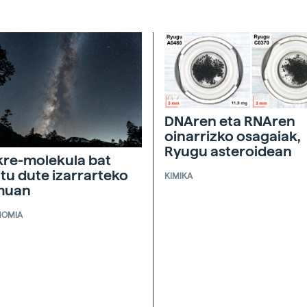
DNAren eta RNAren
oinarrizko osagaiak,
Ryugu asteroidean
re-molekula bat
tu dute izarrarteko
KIMIKA
muan
NOMIA