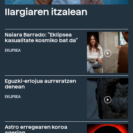
Ilargiaren itzalean
Naiara Barrado: "Eklipsea
kasualitate kosmiko bat da"
EKLIPSEA
Eguzki-erlojua aurreratzen
denean
EKLIPSEA
Astro erregearen koroa
agerian