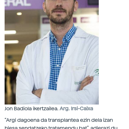
Jon Badiola ikertzailea.
Arg. Irsi-Caixa
“Argi dagoena da transplantea ezin dela izan
hiesa sendatzeko tratamendu bat”, adierazi du