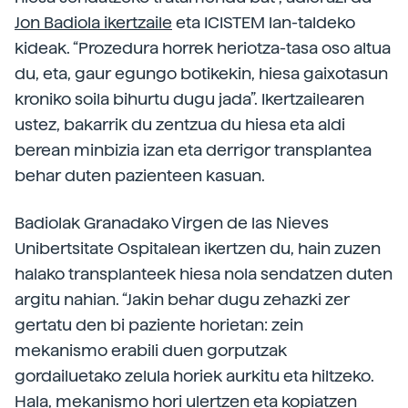
Jon Badiola ikertzaile
eta ICISTEM lan-taldeko
kideak. “Prozedura horrek heriotza-tasa oso altua
du, eta, gaur egungo botikekin, hiesa gaixotasun
kroniko soila bihurtu dugu jada”. Ikertzailearen
ustez, bakarrik du zentzua du hiesa eta aldi
berean minbizia izan eta derrigor transplantea
behar duten pazienteen kasuan.
Badiolak Granadako Virgen de las Nieves
Unibertsitate Ospitalean ikertzen du, hain zuzen
halako transplanteek hiesa nola sendatzen duten
argitu nahian. “Jakin behar dugu zehazki zer
gertatu den bi paziente horietan: zein
mekanismo erabili duen gorputzak
gordailuetako zelula horiek aurkitu eta hiltzeko.
Hala, mekanismo hori ulertzen eta kopiatzen