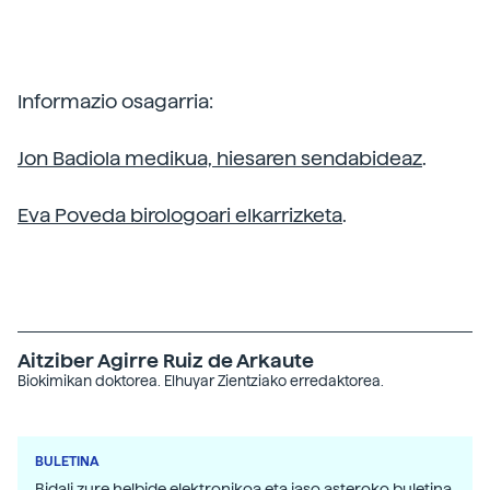
Informazio osagarria:
Jon Badiola medikua, hiesaren sendabideaz
.
Eva Poveda birologoari elkarrizketa
.
Aitziber Agirre Ruiz de Arkaute
Biokimikan doktorea. Elhuyar Zientziako erredaktorea.
BULETINA
Bidali zure helbide elektronikoa eta jaso asteroko buletina