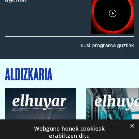
Ikusi programa guztiak
ALDIZKARIA
×
Webgune honek cookieak
erabiltzen ditu