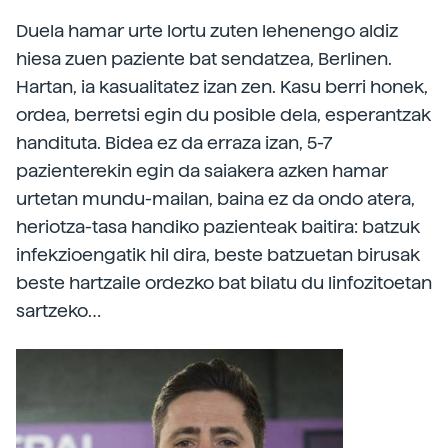
Duela hamar urte lortu zuten lehenengo aldiz
hiesa zuen paziente bat sendatzea, Berlinen.
Hartan, ia kasualitatez izan zen. Kasu berri honek,
ordea, berretsi egin du posible dela, esperantzak
handituta. Bidea ez da erraza izan, 5-7
pazienterekin egin da saiakera azken hamar
urtetan mundu-mailan, baina ez da ondo atera,
heriotza-tasa handiko pazienteak baitira: batzuk
infekzioengatik hil dira, beste batzuetan birusak
beste hartzaile ordezko bat bilatu du linfozitoetan
sartzeko…