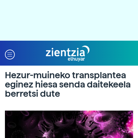
Hezur-muineko transplantea
eginez hiesa senda daitekeela
berretsi dute