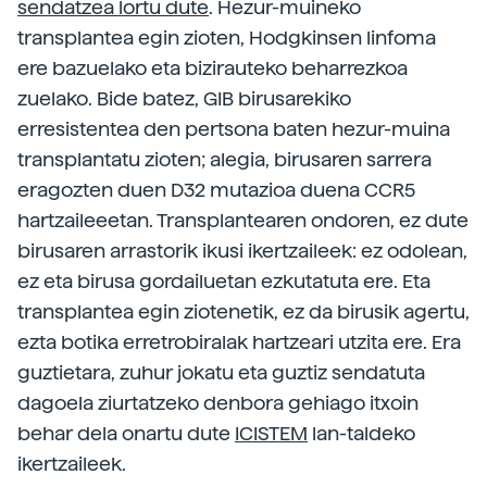
sendatzea lortu dute
. Hezur-muineko
transplantea egin zioten, Hodgkinsen linfoma
ere bazuelako eta bizirauteko beharrezkoa
zuelako. Bide batez, GIB birusarekiko
erresistentea den pertsona baten hezur-muina
transplantatu zioten; alegia, birusaren sarrera
eragozten duen D32 mutazioa duena CCR5
hartzaileeetan. Transplantearen ondoren, ez dute
birusaren arrastorik ikusi ikertzaileek: ez odolean,
ez eta birusa gordailuetan ezkutatuta ere. Eta
transplantea egin ziotenetik, ez da birusik agertu,
ezta botika erretrobiralak hartzeari utzita ere. Era
guztietara, zuhur jokatu eta guztiz sendatuta
dagoela ziurtatzeko denbora gehiago itxoin
behar dela onartu dute
ICISTEM
lan-taldeko
ikertzaileek.