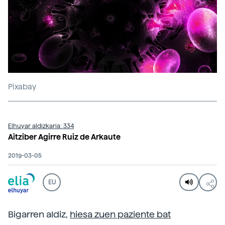
Pixabay
Elhuyar aldizkaria: 334
Aitziber Agirre Ruiz de Arkaute
2019-03-05
EU
Bigarren aldiz,
hiesa zuen paziente bat