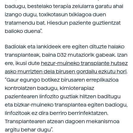
badugu, bestelako terapia zelularra garatu ahal
izango dugu, toxikotasun txikiagoa duen
tratamendu bat. Hiesdun paziente guztientzat
balioko duena”.
Badiolak eta lankideek ere egiten dituzte halako
transplanteak, baina D32 mutaziorik gabeak. Izan
ere, ikusi dute
hezur-muineko transplante hutsez
asko murrizten dela birusen gordailu ezkutu hori
.
“Gaur egungo botikez birusaren erreplikazioa
kontrolatzen badugu, kimioterapiaz
pazientearen linfozito guztiak hiltzen baditugu
eta bizkar-muineko transplantea egiten badiogu,
linfozitoak ez dira berriro berrinfektatzen.
Transplantearen atzean dagoen mekanismoa
argitu behar dugu”.