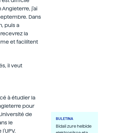
est difficile
 Angleterre, j'ai
 septembre. Dans
n, puis a
 recevrez la
e et facilitent
s, il veut
é à étudier la
ngleterre pour
l'Université de
BULETINA
ans le
Bidali zure helbide
 l'UPV.
elektronikoa eta