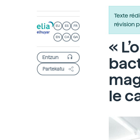
Texte réd
révision 
EU
ES
FR
EN
CA
GA
« L’
bact
Partekatu
mag
le c