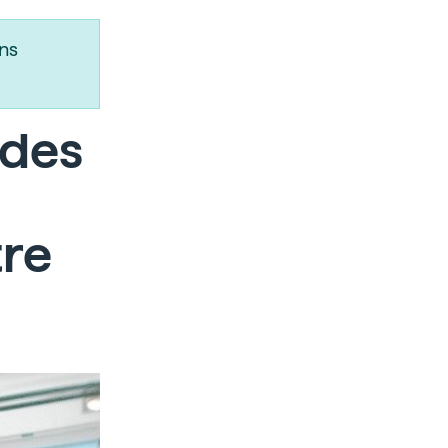
ns
r des
re