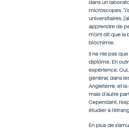
dans un laborato
microscopes. "J'a
universitaires, j'
apprendre de peti
m'ont dit que la b
biochimie.
Il ne nie pas que
diplôme. En outre
expérience. Oui, 
général, dans les
Angleterre, et la
mais d’autre par
Cependant, l'exp
étudier à l'étrang
En plus de s'amuse