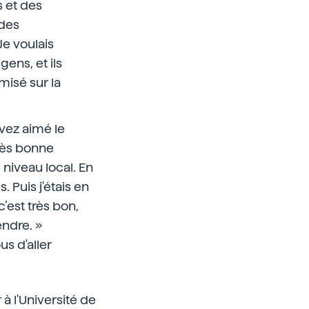
s et des
udes
 Je voulais
gens, et ils
 misé sur la
avez aimé le
très bonne
 niveau local. En
. Puis j'étais en
c’est très bon,
endre. »
s d'aller
r à l'Université de