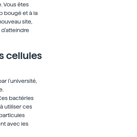
e. Vous êtes
p bougé et à la
nouveau site,
 d'atteindre
 cellules
r l'université,
e.
Ces bactéries
 utiliser ces
particules
ent avec les