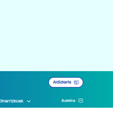
Aldizkaria
Oinarrizkoak
Buletina