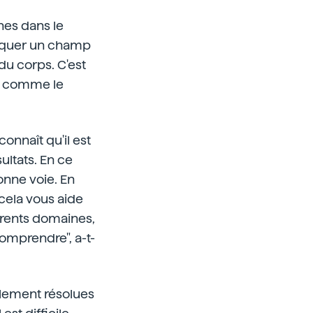
nes dans le
liquer un champ
du corps. C'est
s, comme le
onnaît qu'il est
ultats. En ce
onne voie. En
cela vous aide
érents domaines,
comprendre", a-t-
cilement résolues