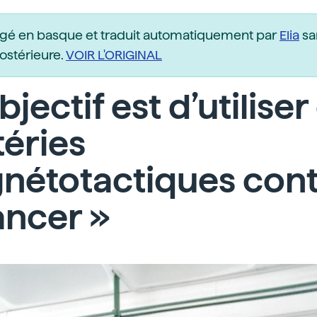
igé en basque et traduit automatiquement par
Elia
sa
postérieure.
VOIR L'ORIGINAL
objectif est d’utilise
éries
nétotactiques cont
ancer »