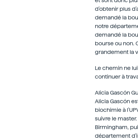
et sont donc plus
d'obtenir plus d'
demandé la bour
notre département
demandé la bours
bourse ou non. C
grandement la v
Le chemin ne lui 
continuer à trava
Alicia Gascón G
Alicia Gascón es
biochimie à l'UP
suivre le master. 
Birmingham, puis 
département d'i