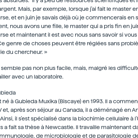
 absurdes. "Il y a peu de ressources scientifiques et il 
argent. Mais, par exemple, lorsque j'ai fait le master en
se, et en juin je savais déjà où je commencerais en
, nous avons une fille, le master qui a pris fin en jui
e et maintenant il est avec nous sans savoir si vous
e genre de choses peuvent être réglées sans problèm
ie du chercheur. »
semble pas non plus facile, mais, malgré les difficulté
iller avec un laboratoire.
ubieda
t né à Gubieda Muxika (Biscaye) en 1993. Il a commenc
V et, après son séjour au Canada, il a déménagé en A
Ainsi, il s'est spécialisé dans la biochimie cellulaire à 
a fait sa thèse à Newcastle. Il travaille maintenant d
mmunologie, de microbiologie et de parasitologie de