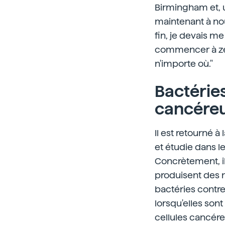
Birmingham et, u
maintenant à nou
fin, je devais me
commencer à zéro.
n'importe où."
Bactérie
cancére
Il est retourné à
et étudie dans le
Concrètement, il
produisent des n
bactéries contre
lorsqu'elles sont
cellules cancére