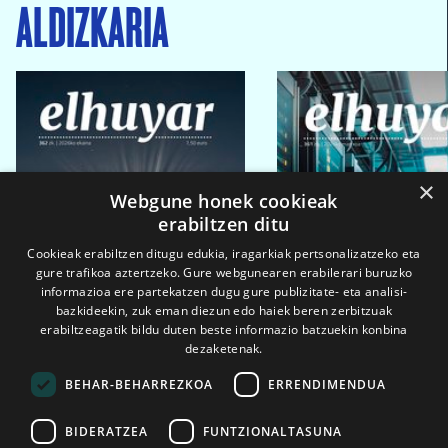
ALDIZKARIA
×
Webgune honek cookieak
erabiltzen ditu
Cookieak erabiltzen ditugu edukia, iragarkiak pertsonalizatzeko eta
gure trafikoa aztertzeko. Gure webgunearen erabilerari buruzko
informazioa ere partekatzen dugu gure publizitate- eta analisi-
bazkideekin, zuk eman diezun edo haiek beren zerbitzuak
erabiltzeagatik bildu duten beste informazio batzuekin konbina
dezaketenak.
BEHAR-BEHARREZKOA
ERRENDIMENDUA
BIDERATZEA
FUNTZIONALTASUNA
2026ko eka. 1a
2026ko mar. 1a