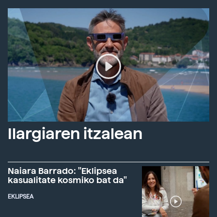
Ilargiaren itzalean
Naiara Barrado: "Eklipsea
kasualitate kosmiko bat da"
EKLIPSEA