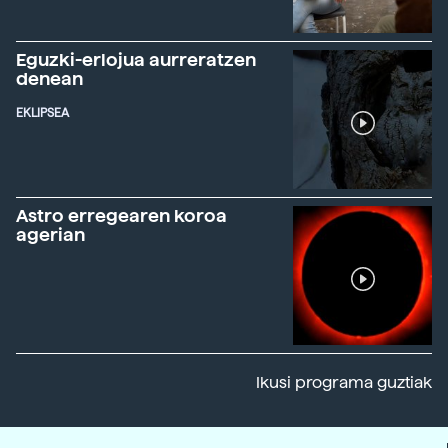
Eguzki-erlojua aurreratzen
denean
EKLIPSEA
Astro erregearen koroa
agerian
Ikusi programa guztiak