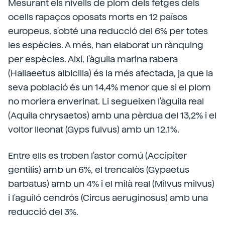
Mesurant els nivells de plom dels fetges dels
ocells rapaços oposats morts en 12 països
europeus, s'obté una reducció del 6% per totes
les espècies. A més, han elaborat un rànquing
per espècies. Així, l'àguila marina rabera
(Haliaeetus albicilla) és la més afectada, ja que la
seva població és un 14,4% menor que si el plom
no moriera enverinat. Li segueixen l'àguila real
(Aquila chrysaetos) amb una pèrdua del 13,2% i el
voltor lleonat (Gyps fulvus) amb un 12,1%.
Entre ells es troben l'astor comú (Accipiter
gentilis) amb un 6%, el trencalòs (Gypaetus
barbatus) amb un 4% i el milà real (Milvus milvus)
i l'aguiló cendrós (Circus aeruginosus) amb una
reducció del 3%.