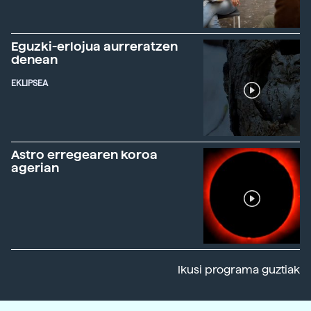
Eguzki-erlojua aurreratzen
denean
EKLIPSEA
Astro erregearen koroa
agerian
Ikusi programa guztiak