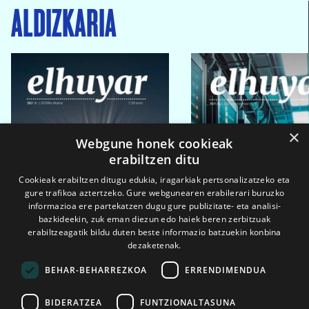
ALDIZKARIA
×
Webgune honek cookieak
erabiltzen ditu
Cookieak erabiltzen ditugu edukia, iragarkiak pertsonalizatzeko eta
gure trafikoa aztertzeko. Gure webgunearen erabilerari buruzko
informazioa ere partekatzen dugu gure publizitate- eta analisi-
bazkideekin, zuk eman diezun edo haiek beren zerbitzuak
erabiltzeagatik bildu duten beste informazio batzuekin konbina
dezaketenak.
BEHAR-BEHARREZKOA
ERRENDIMENDUA
BIDERATZEA
FUNTZIONALTASUNA
2026ko eka. 1a
2026ko mar. 1a