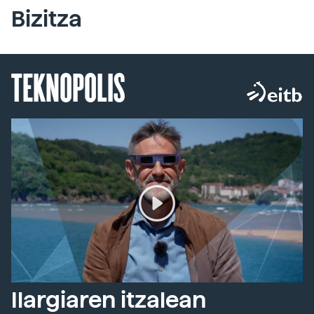
Bizitza
TEKNOPOLIS
Ilargiaren itzalean