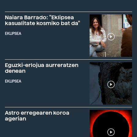
Naiara Barrado: "Eklipsea
kasualitate kosmiko bat da"
EKLIPSEA
Eguzki-erlojua aurreratzen
denean
EKLIPSEA
Astro erregearen koroa
agerian