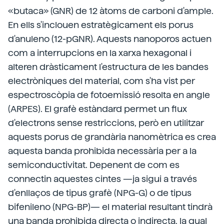
«butaca» (GNR) de 12 àtoms de carboni d'ample.
En ells s'inclouen estratègicament els porus
d'anuleno (12-pGNR). Aquests nanoporos actuen
com a interrupcions en la xarxa hexagonal i
alteren dràsticament l'estructura de les bandes
electròniques del material, com s'ha vist per
espectroscòpia de fotoemissió resolta en angle
(ARPES). El grafè estàndard permet un flux
d'electrons sense restriccions, però en utilitzar
aquests porus de grandària nanomètrica es crea
aquesta banda prohibida necessària per a la
semiconductivitat. Depenent de com es
connectin aquestes cintes —ja sigui a través
d'enllaços de tipus grafè (NPG-G) o de tipus
bifenileno (NPG-BP)— el material resultant tindrà
una banda prohibida directa o indirecta, la qual