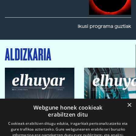
Ikusi programa guztiak
ALDIZKARIA
×
Webgune honek cookieak
erabiltzen ditu
Cookieak erabiltzen ditugu edukia, iragarkiak pertsonalizatzeko eta
gure trafikoa aztertzeko. Gure webgunearen erabilerari buruzko
informazioa ere partekatzen dugu gure publizitate- eta analisi-