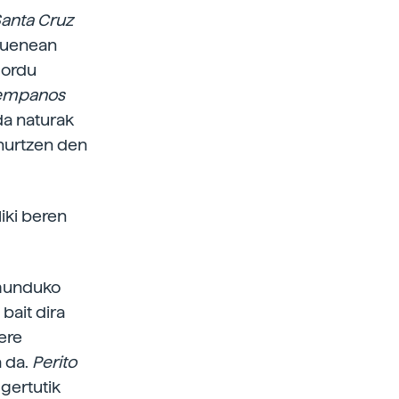
anta Cruz
 duenean
 ordu
empanos
da naturak
ihurtzen den
iki beren
 munduko
bait dira
ere
a da.
Perito
 gertutik