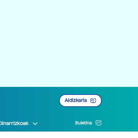
Aldizkaria
Oinarrizkoak
Buletina