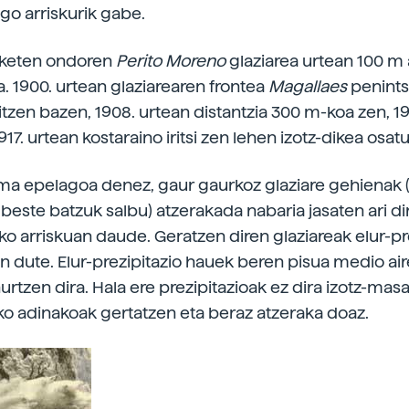
ngo arriskurik gabe.
rketen ondoren
Perito Moreno
glaziarea urtean 100 m
a. 1900. urtean glaziarearen frontea
Magallaes
penints
itzen bazen, 1908. urtean distantzia 300 m-koa zen, 1
17. urtean kostaraino iritsi zen lehen izotz-dikea osatu
ima epelagoa denez, gaur gaurkoz glaziare gehienak 
 beste batzuk salbu) atzerakada nabaria jasaten ari di
o arriskuan daude. Geratzen diren glaziareak elur-pre
en dute. Elur-prezipitazio hauek beren pisua medio air
hurtzen dira. Hala ere prezipitazioak ez dira izotz-mas
ko adinakoak gertatzen eta beraz atzeraka doaz.