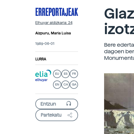
ERREPORTAJEAK
Glaz
izo
Elhuyar aldizkaria: 24
Aizpuru, Maria Luisa
1989-06-01
Bere ederta
dagoen ber
Monumentu 
LURRA
EU
ES
FR
EN
CA
GA
Partekatu