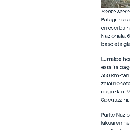
Perito Mor
Patagonia a
erreserba n
Nazionala. 
baso eta gl
Lurralde h
estalita dag
350 km-tan
zelai honeta
dagozkio: M
Spegazzini,
Parke Nazio
lakuaren h