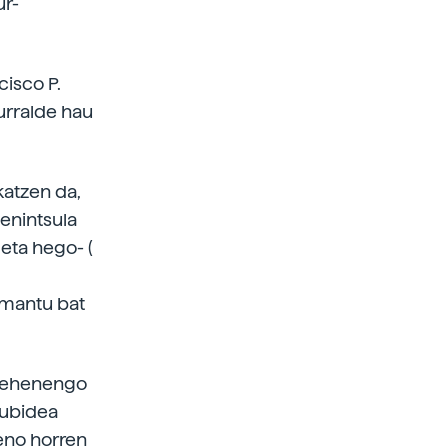
ur-
cisco P.
lurralde hau
katzen da,
enintsula
 eta hego- (
 mantu bat
n lehenengo
ubidea
meno horren