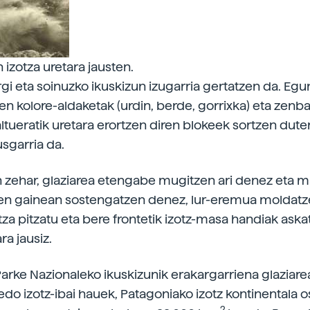
 izotza uretara jausten.
argi eta soinuzko ikuskizun izugarria gertatzen da. Eg
en kolore-aldaketak (urdin, berde, gorrixka) eta zenba
ltueratik uretara erortzen diren blokeek sortzen dute
usgarria da.
n zehar, glaziarea etengabe mugitzen ari denez eta m
ren gainean sostengatzen denez, lur-eremua moldat
tza pitzatu eta bere frontetik izotz-masa handiak aska
ra jausiz.
arke Nazionaleko ikuskizunik erakargarriena glaziarea
edo izotz-ibai hauek, Patagoniako izotz kontinentala 
2