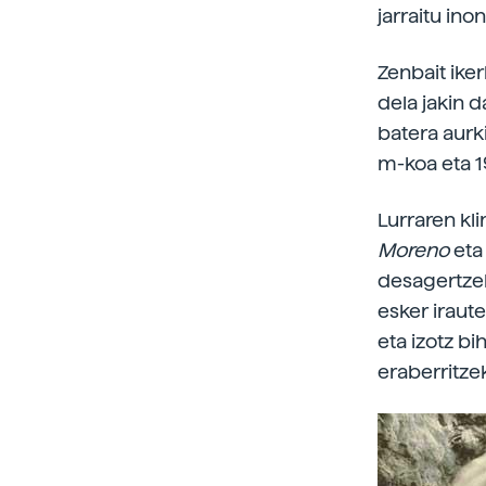
jarraitu ino
Zenbait ike
dela jakin d
batera aurk
m-koa eta 19
Lurraren kl
Moreno
eta
desagertzek
esker iraut
eta izotz bi
eraberritze