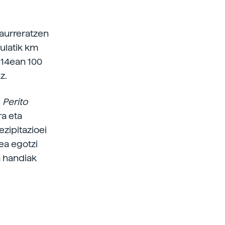
 aurreratzen
ulatik km
914ean 100
z.
(
Perito
ra eta
zipitazioei
ea egotzi
a handiak