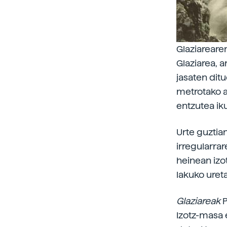
Glaziarearen
Glaziarea, 
jasaten ditu
metrotako a
entzutea ik
Urte guztia
irregularra
heinean izo
lakuko ureta
Glaziareak
P
Izotz-masa 