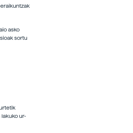
 eraikuntzak
aio asko
sioak sortu
rtetik
 lakuko ur-