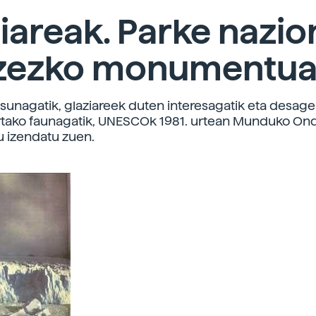
iareak. Parke nazio
tzezko monumentu
sunagatik, glaziareek duten interesagatik eta desage
tako faunagatik, UNESCOk 1981. urtean Munduko On
izendatu zuen.