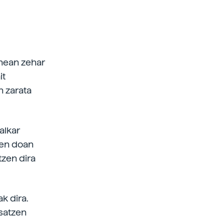
unean zehar
it
n zarata
alkar
zen doan
tzen dira
k dira.
osatzen