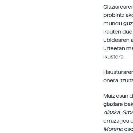
Glaziareare
probintzia
mundu guzti
irauten due
ubidearen a
urteetan me
ikustera.
Hausturaren
onera itzult
Maiz esan 
glaziare bak
Alaska, Gro
errazagoa 
Moreno
oso