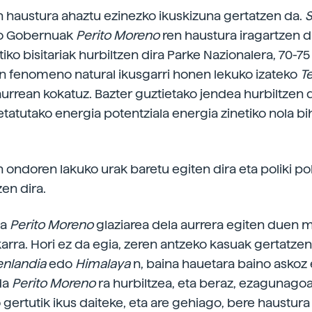
n haustura ahaztu ezinezko ikuskizuna gertatzen da.
S
ko Gobernuak
Perito Moreno
ren haustura iragartzen
ko bisitariak hurbiltzen dira Parke Nazionalera, 70-75
n fenomeno natural ikusgarri honen lekuko izateko
T
urrean kokatuz. Bazter guztietako jendea hurbiltzen 
tatutako energia potentziala energia zinetiko nola b
 ondoren lakuko urak baretu egiten dira eta poliki pol
zen dira.
da
Perito Moreno
glaziarea dela aurrera egiten duen
arra. Hori ez da egia, zeren antzeko kasuak gertatzen 
enlandia
edo
Himalaya
n, baina hauetara baino askoz 
da
Perito Moreno
ra hurbiltzea, eta beraz, ezagunago
 gertutik ikus daiteke, eta are gehiago, bere haustura