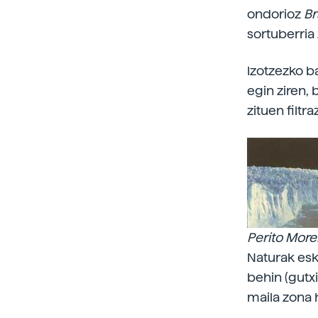
ondorioz
Br
sortuberria
Izotzezko ba
egin ziren, 
zituen filtr
Perito Mor
Naturak esk
behin (gutx
maila zona 