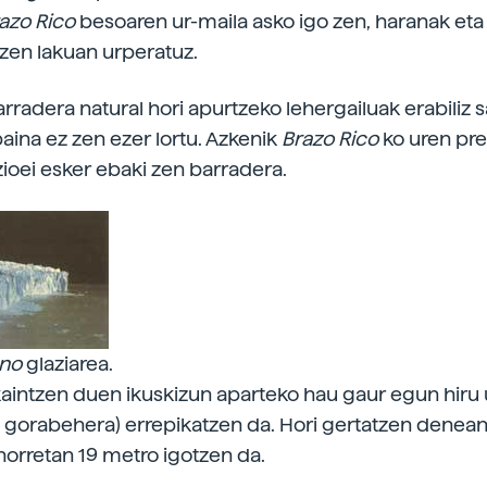
azo Rico
besoaren ur-maila asko igo zen, haranak eta
 zen lakuan urperatuz.
rradera natural hori apurtzeko lehergailuak erabiliz s
baina ez zen ezer lortu. Azkenik
Brazo Rico
ko uren pre
azioei esker ebaki zen barradera.
eno
glaziarea.
aintzen duen ikuskizun aparteko hau gaur egun hiru u
i gorabehera) errepikatzen da. Hori gertatzen denean
horretan 19 metro igotzen da.