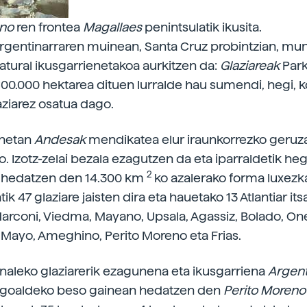
eno
ren frontea
Magallaes
penintsulatik ikusita.
rgentinarraren muinean, Santa Cruz probintzian, m
atural ikusgarrienetakoa aurkitzen da:
Glaziareak
Par
600.000 hektarea dituen lurralde hau sumendi, hegi, k
aziarez osatua dago.
onetan
Andesak
mendikatea elur iraunkorrezko geruz
o. Izotz-zelai bezala ezagutzen da eta iparraldetik he
2
 hedatzen den 14.300 km
ko azalerako forma luxezka
tik 47 glaziare jaisten dira eta hauetako 13 Atlantiar its
arconi, Viedma, Mayano, Upsala, Agassiz, Bolado, Onel
 Mayo, Ameghino, Perito Moreno eta Frias.
naleko glaziarerik ezagunena eta ikusgarriena
Argent
egoaldeko beso gainean hedatzen den
Perito Moren