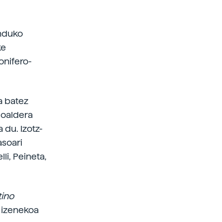
unduko
ke
onifero-
a batez
goaldera
 du. Izotz-
asoari
li, Peineta,
ino
o
izenekoa