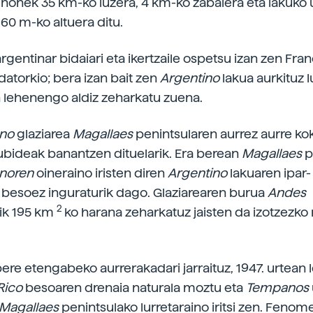
e honek 35 km-ko luzera, 4 km-ko zabalera eta lakuko 
 60 m-ko altuera ditu.
rgentinar bidaiari eta ikertzaile ospetsu izan zen Fran
datorkio; bera izan bait zen
Argentino
lakua aurkituz 
n lehenengo aldiz zeharkatu zuena.
eno
glaziarea
Magallaes
penintsularen aurrez aurre ko
ubideak banantzen dituelarik. Era berean
Magallaes
p
enoren
oineraino iristen diren
Argentino
lakuaren ipar-
) besoez inguraturik dago. Glaziarearen burua
Andes
2
ik 195 km
ko harana zeharkatuz jaisten da izotzezko
bere etengabeko aurrerakadari jarraituz, 1947. urtea
Rico
besoaren drenaia naturala moztu eta
Tempanos
Magallaes
penintsulako lurretaraino iritsi zen. Feno