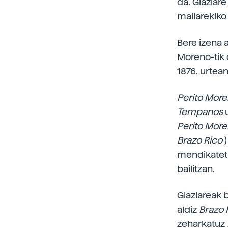
da. Glaziar
mailarekiko
Bere izena a
Moreno-tik 
1876. urtea
Perito Mor
Tempanos
Perito Mor
Brazo Rico
mendikatet
bailitzan.
Glaziareak 
aldiz
Brazo 
zeharkatuz