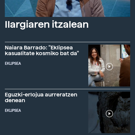
Ilargiaren itzalean
Naiara Barrado: "Eklipsea
kasualitate kosmiko bat da"
EKLIPSEA
Eguzki-erlojua aurreratzen
denean
EKLIPSEA