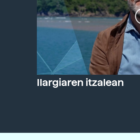
Ilargiaren itzalean