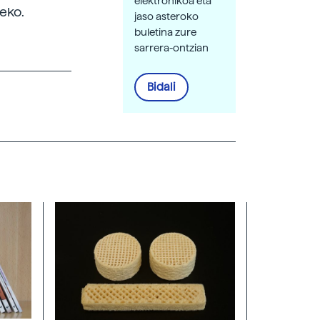
elektronikoa eta
eko.
jaso asteroko
buletina zure
sarrera-ontzian
Bidali