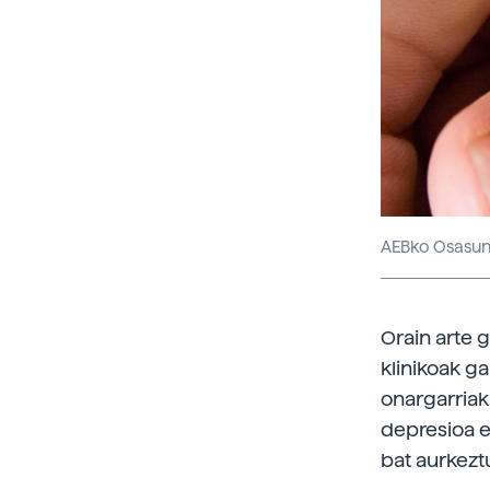
AEBko Osasun 
Orain arte 
klinikoak ga
onargarriak
depresioa et
bat aurkezt