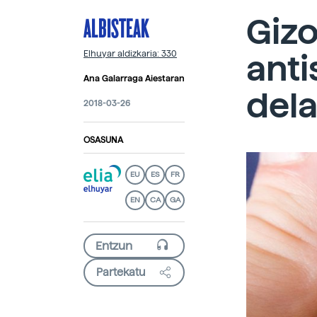
ALBISTEAK
Gizo
anti
Elhuyar aldizkaria: 330
Ana Galarraga Aiestaran
dela
2018-03-26
OSASUNA
EU
ES
FR
EN
CA
GA
Partekatu