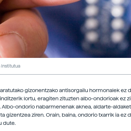
Institutua
garatutako gizonentzako antisorgailu hormonalek ez d
inditzerik lortu, eragiten zituzten albo-ondorioak ez z
. Albo-ondorio nabarmenenak aknea, aldarte-aldaket
a gizentzea ziren. Orain, baina, ondorio txarrik ia ez 
u dute.