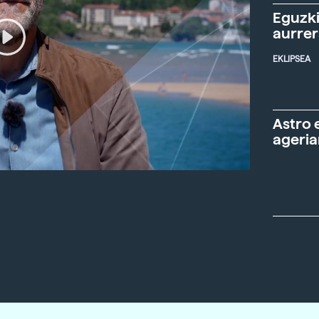
Eguzki
aurre
EKLIPSEA
Astro 
ageria