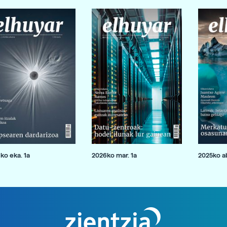
ko eka. 1a
2026ko mar. 1a
2025ko ab