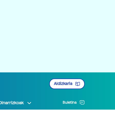
Aldizkaria
Oinarrizkoak
Buletina