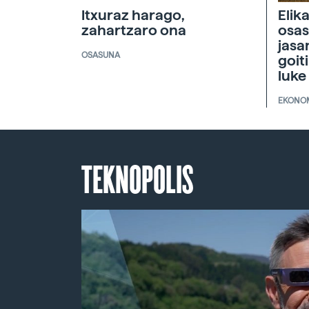
Itxuraz harago,
Elik
zahartzaro ona
osas
jasa
OSASUNA
goit
luke
EKONO
TEKNOPOLIS