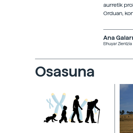
aurretik pr
Orduan, kon
Ana Galar
Elhuyar Zientzia
Osasuna