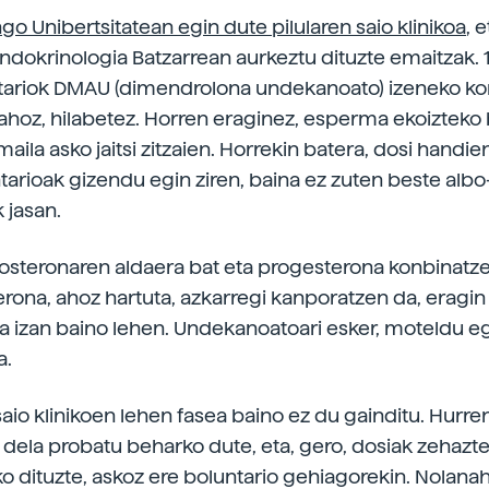
o Unibertsitatean egin dute pilularen saio klinikoa
, 
ndokrinologia Batzarrean aurkeztu dituzte emaitzak. 
tariok DMAU (dimendrolona undekanoato) izeneko k
 ahoz, hilabetez. Horren eraginez, esperma ekoizteko
ila asko jaitsi zitzaien. Horrekin batera, dosi handie
tarioak gizendu egin ziren, baina ez zuten beste alb
 jasan.
steronaren aldaera bat eta progesterona konbinatzen
terona, ahoz hartuta, azkarregi kanporatzen da, eragin
ua izan baino lehen. Undekanoatoari esker, moteldu e
a.
saio klinikoen lehen fasea baino ez du gainditu. Hurre
 dela probatu beharko dute, eta, gero, dosiak zehazt
o dituzte, askoz ere boluntario gehiagorekin. Nolanahi