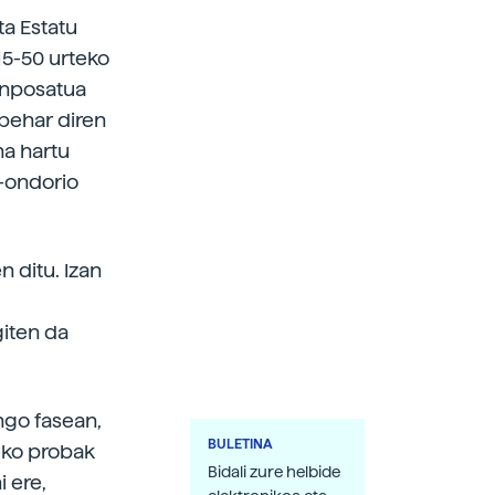
eta Estatu
15-50 urteko
onposatua
 behar diren
na hartu
o-ondorio
 ditu. Izan
giten da
ngo fasean,
BULETINA
eko probak
Bidali zure helbide
 ere,