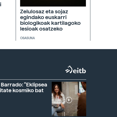
i
Zelulosaz eta sojaz
egindako euskarri
biologikoak kartilagoko
lesioak osatzeko
OSASUNA
 Barrado: "Eklipsea
itate kosmiko bat