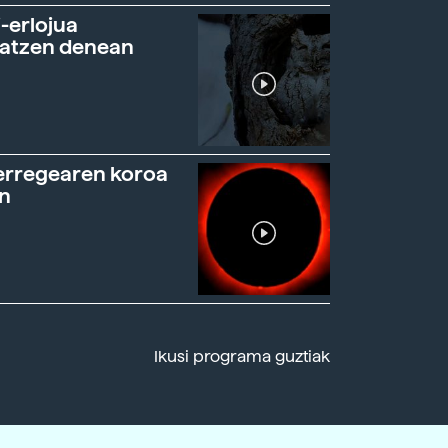
-erlojua
ratzen denean
erregearen koroa
n
Ikusi programa guztiak