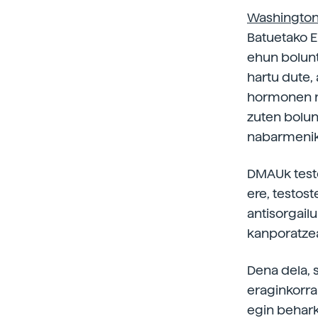
Washingtong
Batuetako E
ehun bolun
hartu dute,
hormonen ma
zuten bolun
nabarmenik
DMAUk testo
ere, testos
antisorgail
kanporatze
Dena dela, 
eraginkorra
egin behark