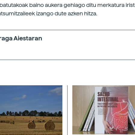
obatutakoak baino aukera gehiago ditu merkatura irist
tsumitzaileek izango dute azken hitza.
raga Aiestaran