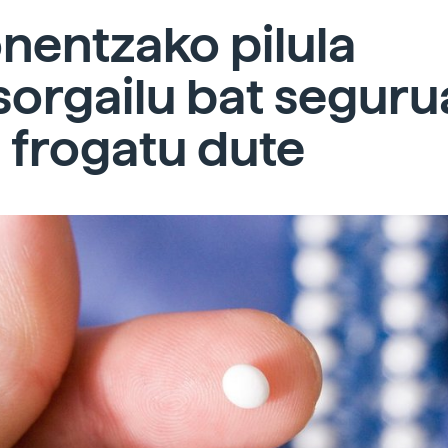
nentzako pilula
sorgailu bat seguru
 frogatu dute