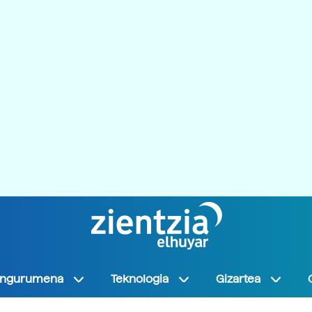
Ingurumena
Teknologia
Gizartea