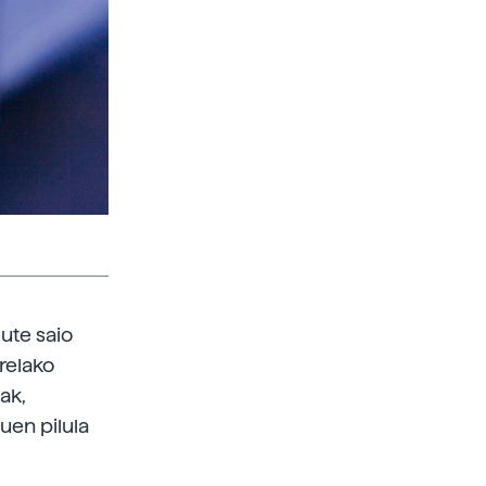
ute saio
irelako
ak,
duen pilula