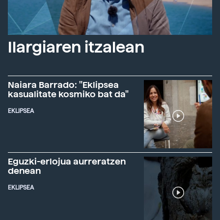
Ilargiaren itzalean
Naiara Barrado: "Eklipsea
kasualitate kosmiko bat da"
EKLIPSEA
Eguzki-erlojua aurreratzen
denean
EKLIPSEA