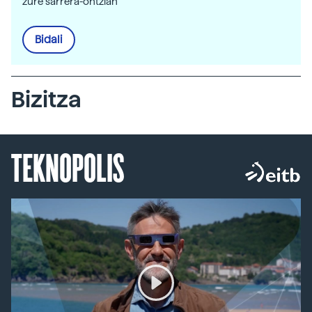
zure sarrera-ontzian
Bidali
Bizitza
TEKNOPOLIS