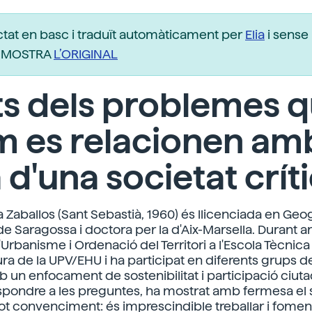
ctat en basc i traduït automàticament per
Elia
i sense 
r. MOSTRA
L’ORIGINAL
ts dels problemes 
m es relacionen amb
a d'una societat crít
a Zaballos (Sant Sebastià, 1960) és llicenciada en Geog
de Saragossa i doctora per la d'Aix-Marsella. Durant a
Urbanisme i Ordenació del Territori a l'Escola Tècnic
ura de la UPV/EHU i ha participat en diferents grups d
un enfocament de sostenibilitat i participació ciuta
espondre a les preguntes, ha mostrat amb fermesa el
tot convenciment: és imprescindible treballar i foment