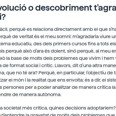
volució o descobriment t'agra
i?
àcil, perquè es relaciona directament amb el que s'ha
rquè de veritat és el meu somni: m'agradaria viure u
tema educatiu, des dels primers cursos fins a tots els 
sols perquè això d'ara és dolent, sinó perquè, al meu e
ixò la base de molts dels problemes que vivim i hem
 de format social i crític. Llavors, dit d'una altra man
ma, que no té ara? Perquè, en particular, l'objectiu de t
tzar el món i la realitat que ens envolta; és a dir, el s
 persones per a poder analitzar de manera crítica la se
rendre de manera autònoma.
a societat més crítica, quines decisions adoptaríem
d'entendre la gravetat de molts dels problemes que 