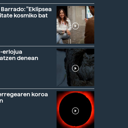
 Barrado: "Eklipsea
itate kosmiko bat
-erlojua
ratzen denean
erregearen koroa
n