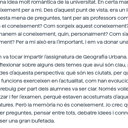
a idea molt romàntica de la universitat. En certa ma
xement per a mi. Des d'aquest punt de vista, era un l
esta mena de preguntes, tant per als professors com
 el coneixement? Com sorgeix aquest coneixement? 
emanem al coneixement, quin, personalment? Com s'ap
ent? Per a mi això era l'important, i em va donar una
va tocar impartir l'assignatura de Geografia Urbana.
eflexionar sobre alguns dels temes que avui són clau, 
 des d'aquesta perspectiva: què són les ciutats, per 
 funcions exerceixen en l'actualitat, com han evolucio
 rebuig per part dels alumnes va ser clar. Només volie
zar i fer l'examen, perquè estaven acostumats d'aq
natures. Però la memòria no és coneixement. Jo crec 
er preguntes, pensar entre tots, debatre idees i con
 ser una gran bufetada.