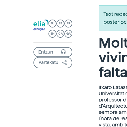
Text reda
posterio
EU
ES
FR
EN
CA
GA
Mol
vivi
Partekatu
falt
Itxaro Latas
Universitat 
professor d'
d'Arquitect
sempre amb 
l'hora de r
vista, amb 