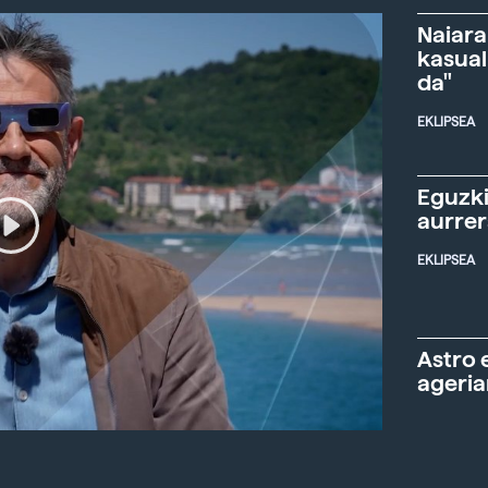
Naiara
kasual
da"
EKLIPSEA
Eguzki
aurre
EKLIPSEA
Astro 
ageria