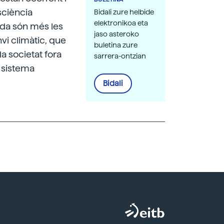
sciència
Bidali zure helbide
elektronikoa eta
da són més les
jaso asteroko
vi climàtic, que
buletina zure
la societat fora
sarrera-ontzian
l sistema
Bidali