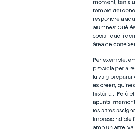
moment, tenia un
temple del conei
respondre a aqu
alumnes: Què és
social, què li d
àrea de coneixem
Per exemple, em 
propícia per a r
la vaig preparar
es creen, quines
història… Però el
apunts, memorit
les altres assig
imprescindible f
amb un altre. Va