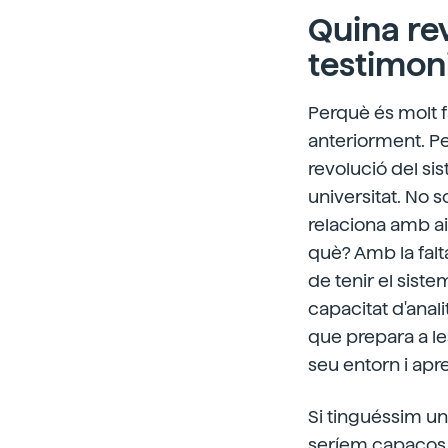
Quina re
testimon
Perquè és molt f
anteriorment. Pe
revolució del sis
universitat. No 
relaciona amb a
què? Amb la falta
de tenir el siste
capacitat d'anali
que prepara a les
seu entorn i ap
Si tinguéssim un
seríem capaços 