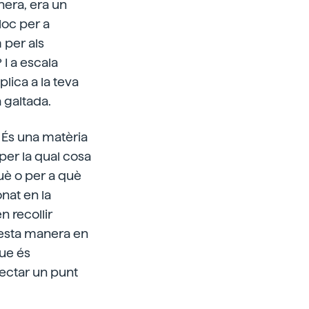
nera, era un
loc per a
 per als
I a escala
lica a la teva
 galtada.
 És una matèria
per la qual cosa
què o per a què
nat en la
n recollir
uesta manera en
que és
nectar un punt