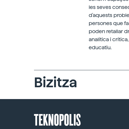
les seves conseq
d'aquests probl
persones que fan
poden retallar dr
analítica i críti
educatiu.
Bizitza
TEKNOPOLIS