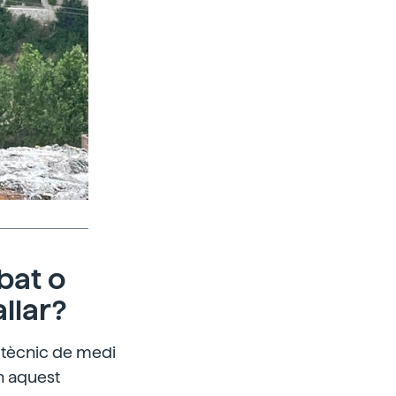
bat o
llar?
t tècnic de medi
En aquest