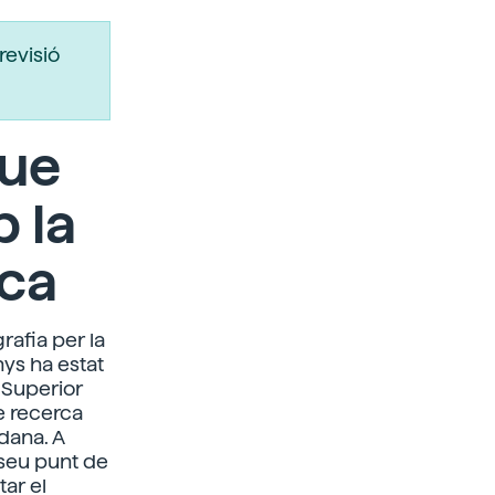
revisió
que
 la
ica
rafia per la
nys ha estat
a Superior
e recerca
dana. A
 seu punt de
ar el