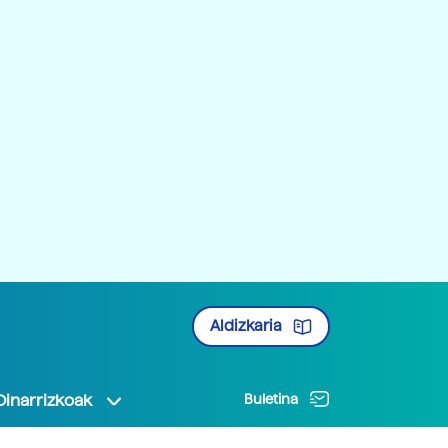
Aldizkaria
Oinarrizkoak
Buletina