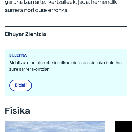
garuna izan arte; ikertzaileek, jada, hemendik
aurrera hori dute erronka.
Elhuyar Zientzia
BULETINA
Bidali zure helbide elektronikoa eta jaso asteroko buletina
zure sarrera-ontzian
Bidali
Fisika