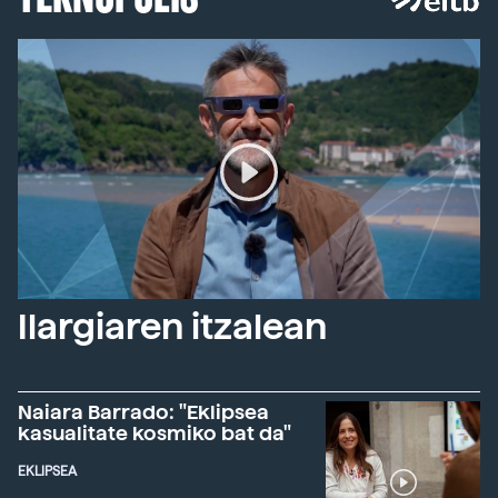
Ilargiaren itzalean
Naiara Barrado: "Eklipsea
kasualitate kosmiko bat da"
EKLIPSEA