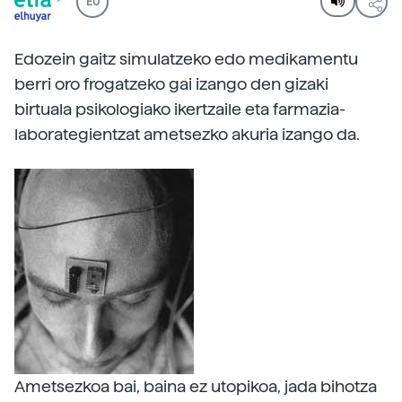
EU
Edozein gaitz simulatzeko edo medikamentu
berri oro frogatzeko gai izango den gizaki
birtuala psikologiako ikertzaile eta farmazia-
laborategientzat ametsezko akuria izango da.
Ametsezkoa bai, baina ez utopikoa, jada bihotza