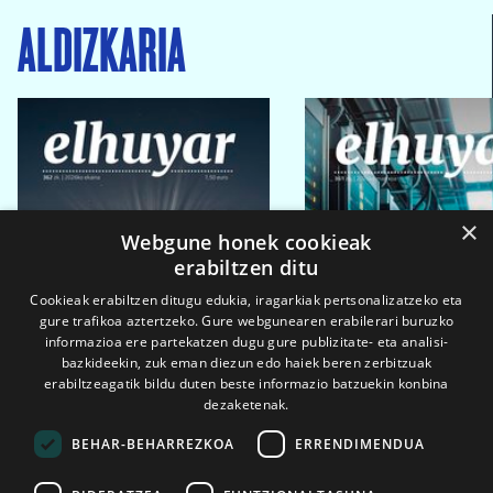
ALDIZKARIA
×
Webgune honek cookieak
erabiltzen ditu
Cookieak erabiltzen ditugu edukia, iragarkiak pertsonalizatzeko eta
gure trafikoa aztertzeko. Gure webgunearen erabilerari buruzko
informazioa ere partekatzen dugu gure publizitate- eta analisi-
bazkideekin, zuk eman diezun edo haiek beren zerbitzuak
erabiltzeagatik bildu duten beste informazio batzuekin konbina
dezaketenak.
BEHAR-BEHARREZKOA
ERRENDIMENDUA