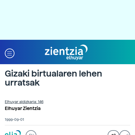
Gizaki birtualaren lehen
urratsak
Elhuyar aldizkaria: 146
Elhuyar Zientzia
1999-09-01