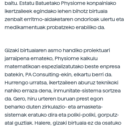
baitu. Estatu Batuetako Physiome konpainiako
ikertzaileek egindako lehen bihotz birtuala
zenbait erritmo-aldaketaren ondorioak ulertu eta
medikamentuak probatzeko erabiliko da.
Gizaki birtualaren asmo handiko proiektuari
jarraipena emateko, Physiome kalkulu
matematikoan espezializatutako beste enpresa
batekin, PA Consulting-ekin, elkartu berri da.
Hurrengo urratsa, ikertzaileen aburuz teknikoki
nahiko erraza dena, inmunitate-sistema sortzea
da. Gero, hiru urteren buruan prest egon
beharko duten zirkulazio- eta arnasketa-
sistemak eratuko dira eta poliki-poliki, gorputz-
atal guztiak. Halere, gizaki birtuala ez da osatuko