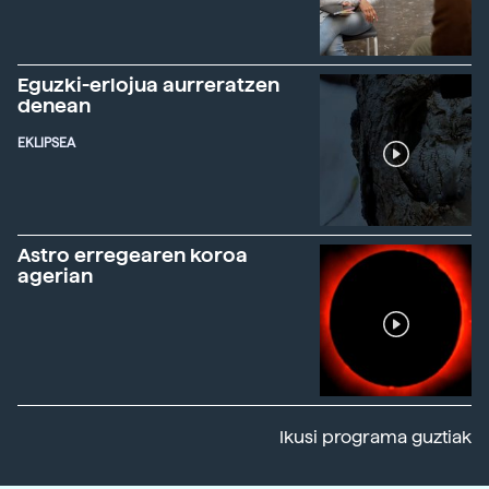
Eguzki-erlojua aurreratzen
denean
EKLIPSEA
Astro erregearen koroa
agerian
Ikusi programa guztiak