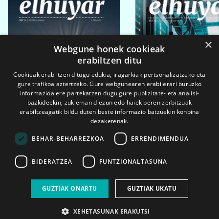
×
Webgune honek cookieak
erabiltzen ditu
Cookieak erabiltzen ditugu edukia, iragarkiak pertsonalizatzeko eta
gure trafikoa aztertzeko. Gure webgunearen erabilerari buruzko
informazioa ere partekatzen dugu gure publizitate- eta analisi-
bazkideekin, zuk eman diezun edo haiek beren zerbitzuak
erabiltzeagatik bildu duten beste informazio batzuekin konbina
dezaketenak.
BEHAR-BEHARREZKOA
ERRENDIMENDUA
BIDERATZEA
FUNTZIONALTASUNA
2026ko eka. 1a
2026ko mar. 1a
GUZTIAK ONARTU
GUZTIAK UKATU
XEHETASUNAK ERAKUTSI