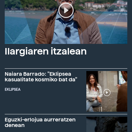
Ilargiaren itzalean
Naiara Barrado: "Eklipsea
kasualitate kosmiko bat da"
EKLIPSEA
Eguzki-erlojua aurreratzen
denean