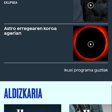
EKLIPSEA
Astro erregearen koroa
agerian
Ikusi programa guztiak
ALDIZKARIA