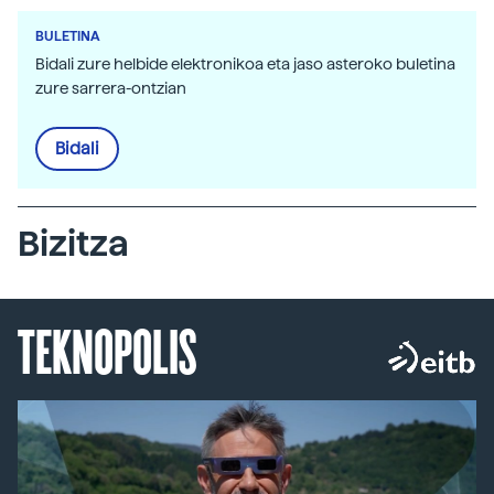
BULETINA
Bidali zure helbide elektronikoa eta jaso asteroko buletina
zure sarrera-ontzian
Bidali
Bizitza
TEKNOPOLIS