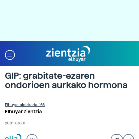
GIP: grabitate-ezaren
ondorioen aurkako hormona
Elhuyar aldizkaria: 166
Elhuyar Zientzia
2001-06-01