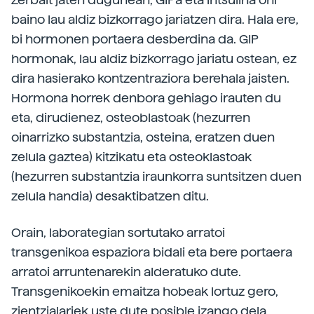
baino lau aldiz bizkorrago jariatzen dira. Hala ere,
bi hormonen portaera desberdina da. GIP
hormonak, lau aldiz bizkorrago jariatu ostean, ez
dira hasierako kontzentraziora berehala jaisten.
Hormona horrek denbora gehiago irauten du
eta, dirudienez, osteoblastoak (hezurren
oinarrizko substantzia, osteina, eratzen duen
zelula gaztea) kitzikatu eta osteoklastoak
(hezurren substantzia iraunkorra suntsitzen duen
zelula handia) desaktibatzen ditu.
Orain, laborategian sortutako arratoi
transgenikoa espaziora bidali eta bere portaera
arratoi arruntenarekin alderatuko dute.
Transgenikoekin emaitza hobeak lortuz gero,
zientzialariek uste dute posible izango dela