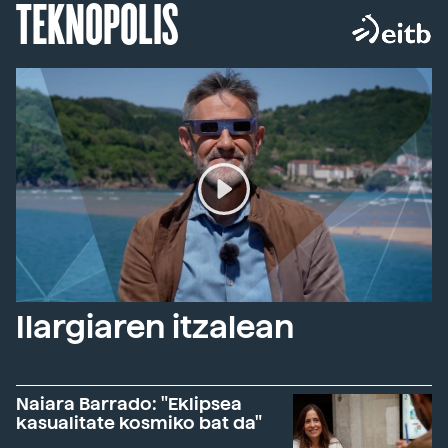
TEKNOPOLIS
Ilargiaren itzalean
Naiara Barrado: "Eklipsea
kasualitate kosmiko bat da"