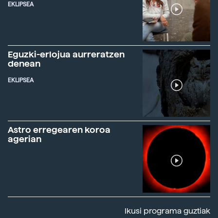
EKLIPSEA
Eguzki-erlojua aurreratzen
denean
EKLIPSEA
Astro erregearen koroa
agerian
Ikusi programa guztiak