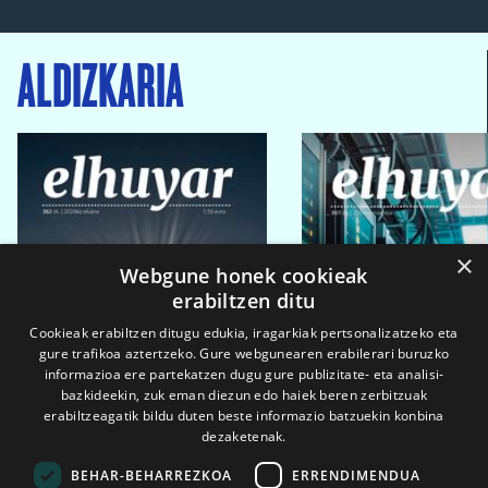
ALDIZKARIA
×
Webgune honek cookieak
erabiltzen ditu
Cookieak erabiltzen ditugu edukia, iragarkiak pertsonalizatzeko eta
gure trafikoa aztertzeko. Gure webgunearen erabilerari buruzko
informazioa ere partekatzen dugu gure publizitate- eta analisi-
bazkideekin, zuk eman diezun edo haiek beren zerbitzuak
erabiltzeagatik bildu duten beste informazio batzuekin konbina
dezaketenak.
BEHAR-BEHARREZKOA
ERRENDIMENDUA