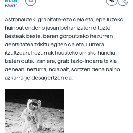
EU
Astronautek, grabitate-eza dela eta, epe luzeko
hainbat ondorio jasan behar izaten dituzte.
Besteak beste, beren gorputzeko hezurren
dentsitatea txikitu egiten da eta, Lurrera
itzultzean, hezurrak hausteko arrisku handia
izaten dute. Izan ere, grabitazio-indarra txikia
denean, hezurra, nolabait, sortzen dena baino
azkarrago desagertzen da.