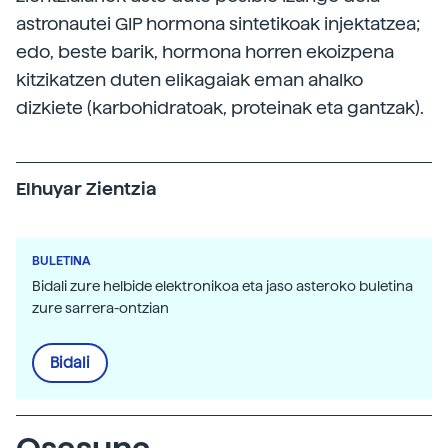
astronautei GIP hormona sintetikoak injektatzea;
edo, beste barik, hormona horren ekoizpena
kitzikatzen duten elikagaiak eman ahalko
dizkiete (karbohidratoak, proteinak eta gantzak).
Elhuyar Zientzia
BULETINA
Bidali zure helbide elektronikoa eta jaso asteroko buletina
zure sarrera-ontzian
Bidali