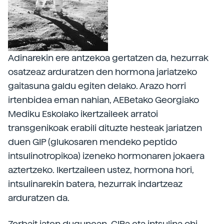
Adinarekin ere antzekoa gertatzen da, hezurrak
osatzeaz arduratzen den hormona jariatzeko
gaitasuna galdu egiten delako. Arazo horri
irtenbidea eman nahian, AEBetako Georgiako
Mediku Eskolako ikertzaileek arratoi
transgenikoak erabili dituzte hesteak jariatzen
duen GIP (glukosaren mendeko peptido
intsulinotropikoa) izeneko hormonaren jokaera
aztertzeko. Ikertzaileen ustez, hormona hori,
intsulinarekin batera, hezurrak indartzeaz
arduratzen da.
Zerbait jaten dugunean, GIPa eta intsulina ohi