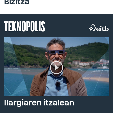
Bizitza
TEKNOPOLIS
Ilargiaren itzalean