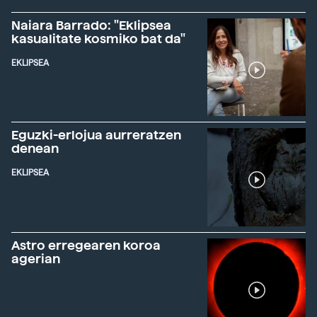
Naiara Barrado: "Eklipsea
kasualitate kosmiko bat da"
EKLIPSEA
Eguzki-erlojua aurreratzen
denean
EKLIPSEA
Astro erregearen koroa
agerian