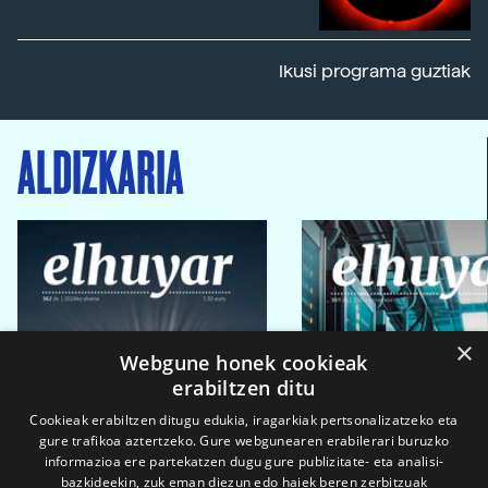
Ikusi programa guztiak
ALDIZKARIA
×
Webgune honek cookieak
erabiltzen ditu
Cookieak erabiltzen ditugu edukia, iragarkiak pertsonalizatzeko eta
gure trafikoa aztertzeko. Gure webgunearen erabilerari buruzko
informazioa ere partekatzen dugu gure publizitate- eta analisi-
bazkideekin, zuk eman diezun edo haiek beren zerbitzuak