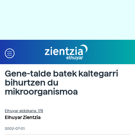
Gene-talde batek kaltegarri
bihurtzen du
mikroorganismoa
Elhuyar aldizkaria: 178
Elhuyar Zientzia
2002-07-01