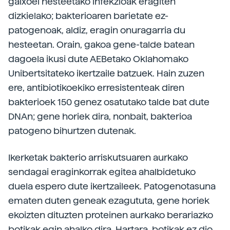
gaixoei hesteetako infekzioak eragiten
dizkielako; bakterioaren barietate ez-
patogenoak, aldiz, eragin onuragarria du
hesteetan. Orain, gakoa gene-talde batean
dagoela ikusi dute AEBetako Oklahomako
Unibertsitateko ikertzaile batzuek. Hain zuzen
ere, antibiotikoekiko erresistenteak diren
bakterioek 150 genez osatutako talde bat dute
DNAn; gene horiek dira, nonbait, bakterioa
patogeno bihurtzen dutenak.
Ikerketak bakterio arriskutsuaren aurkako
sendagai eraginkorrak egitea ahalbidetuko
duela espero dute ikertzaileek. Patogenotasuna
ematen duten geneak ezagututa, gene horiek
ekoizten dituzten proteinen aurkako berariazko
botikak egin ahalko dira. Hartara, botikak ez dio