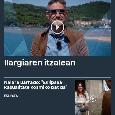
Ilargiaren itzalean
Naiara Barrado: "Eklipsea
kasualitate kosmiko bat da"
EKLIPSEA