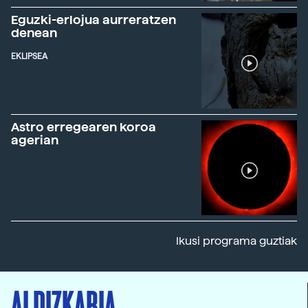
Eguzki-erlojua aurreratzen
denean
EKLIPSEA
Astro erregearen koroa
agerian
Ikusi programa guztiak
ALDIZKARIA