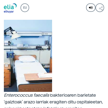
EU
Enterococcus
faecalis
bakterioaren barietate
‘gaiztoak’ arazo larriak eragiten ditu ospitaleetan,