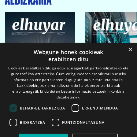
×
Webgune honek cookieak
erabiltzen ditu
Cookieak erabiltzen ditugu edukia, iragarkiak pertsonalizatzeko eta
gure trafikoa aztertzeko. Gure webgunearen erabilerari buruzko
informazioa ere partekatzen dugu gure publizitate- eta analisi-
bazkideekin, zuk eman diezun edo haiek beren zerbitzuak
erabiltzeagatik bildu duten beste informazio batzuekin konbina
dezaketenak.
BEHAR-BEHARREZKOA
ERRENDIMENDUA
BIDERATZEA
FUNTZIONALTASUNA
2026ko eka. 1a
2026ko mar. 1a