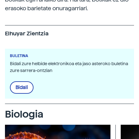
erasoko barietate onuragarriari.
Elhuyar Zientzia
BULETINA
Bidali zure helbide elektronikoa eta jaso asteroko buletina
zure sarrera-ontzian
Bidali
Biologia