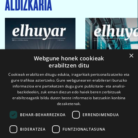
ALDIZKARIA
×
Webgune honek cookieak
erabiltzen ditu
Cookieak erabiltzen ditugu edukia, iragarkiak pertsonalizatzeko eta
gure trafikoa aztertzeko. Gure webgunearen erabilerari buruzko
informazioa ere partekatzen dugu gure publizitate- eta analisi-
bazkideekin, zuk eman diezun edo haiek beren zerbitzuak
erabiltzeagatik bildu duten beste informazio batzuekin konbina
dezaketenak.
BEHAR-BEHARREZKOA
ERRENDIMENDUA
BIDERATZEA
FUNTZIONALTASUNA
2026ko eka. 1a
2026ko mar. 1a