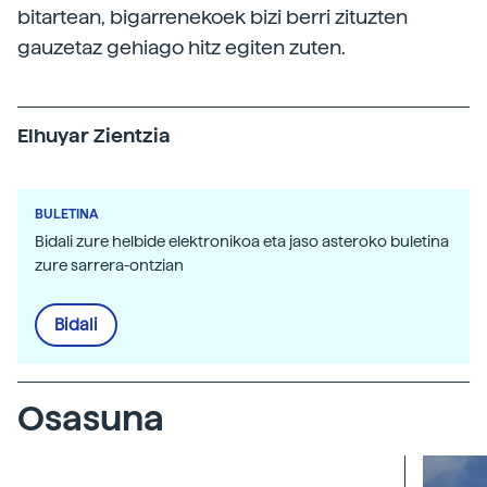
bitartean, bigarrenekoek bizi berri zituzten
gauzetaz gehiago hitz egiten zuten.
Elhuyar Zientzia
BULETINA
Bidali zure helbide elektronikoa eta jaso asteroko buletina
zure sarrera-ontzian
Bidali
Osasuna