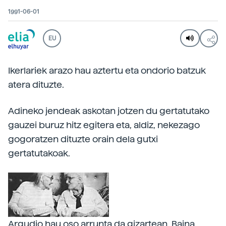
1991-06-01
EU
Ikerlariek arazo hau aztertu eta ondorio batzuk
atera dituzte.
Adineko jendeak askotan jotzen du gertatutako
gauzei buruz hitz egitera eta, aldiz, nekezago
gogoratzen dituzte orain dela gutxi
gertatutakoak.
Argudio hau oso arrunta da gizartean. Baina