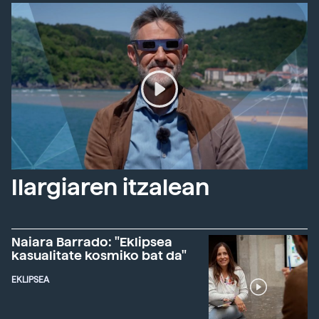
Ilargiaren itzalean
Naiara Barrado: "Eklipsea
kasualitate kosmiko bat da"
EKLIPSEA