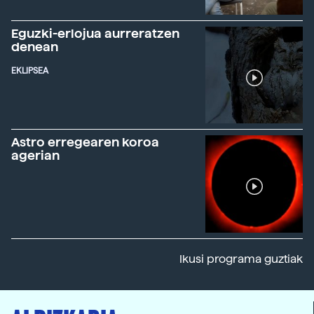
Eguzki-erlojua aurreratzen
denean
EKLIPSEA
Astro erregearen koroa
agerian
Ikusi programa guztiak