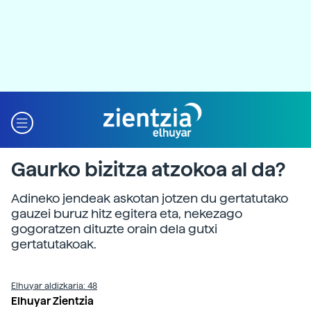
Gaurko bizitza atzokoa al da?
Adineko jendeak askotan jotzen du gertatutako
gauzei buruz hitz egitera eta, nekezago
gogoratzen dituzte orain dela gutxi
gertatutakoak.
Elhuyar aldizkaria: 48
Elhuyar Zientzia