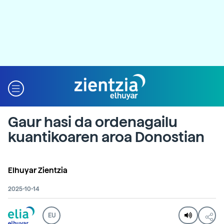
Gaur hasi da ordenagailu
kuantikoaren aroa Donostian
Elhuyar Zientzia
2025-10-14
EU