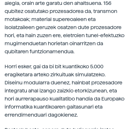
alegia, orain arte garatu den ahaltsuena. 156
qubitez osatutako prozesadorea da, transmon
motakoak; material supereoaleen eta
isolatzaileen geruzek osatzen dute prozesadore
hori, eta hain zuzen ere, eletroien tunel-efektuzko
mugimenduetan horietan oinarritzen da
qubitaren funtzionamendua.
Horri esker, gai da bi bit kuantikoko 5.000
eragiketara arteko zirkuituak simulatzeko.
Diseinu modularra duenez, hainbat prozesadore
integratu ahal izango zaizkio etorkizunean, eta
hori aurrerapauso kualitatibo handia da Europako
informatika kuantikoaren gaitasunari eta
errendimenduari dagokienez.