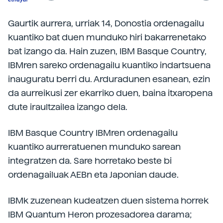
Gaurtik aurrera, urriak 14, Donostia ordenagailu
kuantiko bat duen munduko hiri bakarrenetako
bat izango da. Hain zuzen, IBM Basque Country,
IBMren sareko ordenagailu kuantiko indartsuena
inauguratu berri du. Arduradunen esanean, ezin
da aurreikusi zer ekarriko duen, baina itxaropena
dute iraultzailea izango dela.
IBM Basque Country IBMren ordenagailu
kuantiko aurreratuenen munduko sarean
integratzen da. Sare horretako beste bi
ordenagailuak AEBn eta Japonian daude.
IBMk zuzenean kudeatzen duen sistema horrek
IBM Quantum Heron prozesadorea darama;