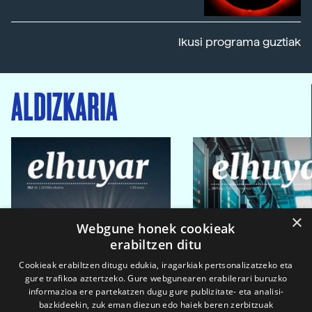
Ikusi programa guztiak
ALDIZKARIA
×
Webgune honek cookieak
erabiltzen ditu
Cookieak erabiltzen ditugu edukia, iragarkiak pertsonalizatzeko eta
gure trafikoa aztertzeko. Gure webgunearen erabilerari buruzko
informazioa ere partekatzen dugu gure publizitate- eta analisi-
bazkideekin, zuk eman diezun edo haiek beren zerbitzuak