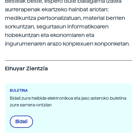
Besteak beste, espero dute baliagarria izatea
aurrerapenak ekartzeko hainbat arlotan:
medikuntza pertsonalizatuan, material berrien
sorkuntzan, segurtasun informatikoaren
hobekuntzan eta ekonomiaren eta
ingurumenaren arazo konplexuen konponketan.
Elhuyar Zientzia
BULETINA
Bidali zure helbide elektronikoa eta jaso asteroko buletina
zure sarrera-ontzian
Bidali