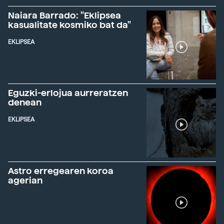
Naiara Barrado: "Eklipsea
kasualitate kosmiko bat da"
EKLIPSEA
Eguzki-erlojua aurreratzen
denean
EKLIPSEA
Astro erregearen koroa
agerian