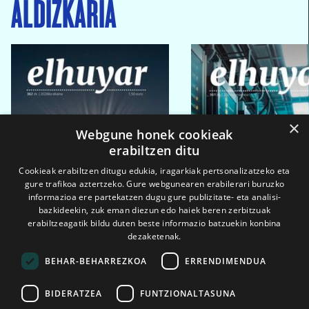
ALDIZKARIA
×
Webgune honek cookieak
erabiltzen ditu
Cookieak erabiltzen ditugu edukia, iragarkiak pertsonalizatzeko eta
gure trafikoa aztertzeko. Gure webgunearen erabilerari buruzko
informazioa ere partekatzen dugu gure publizitate- eta analisi-
bazkideekin, zuk eman diezun edo haiek beren zerbitzuak
erabiltzeagatik bildu duten beste informazio batzuekin konbina
dezaketenak.
BEHAR-BEHARREZKOA
ERRENDIMENDUA
BIDERATZEA
FUNTZIONALTASUNA
2026ko eka. 1a
2026ko mar. 1a