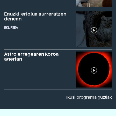
Eguzki-erlojua aurreratzen
denean
EKLIPSEA
Astro erregearen koroa
agerian
Ikusi programa guztiak