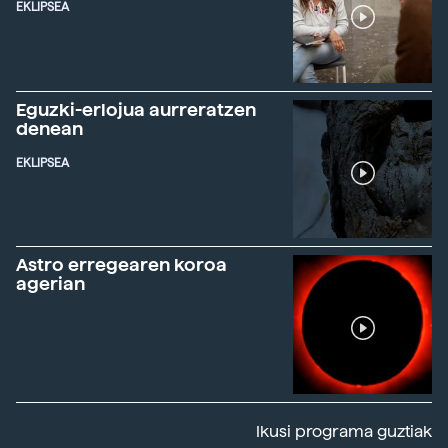
EKLIPSEA
Eguzki-erlojua aurreratzen
denean
EKLIPSEA
Astro erregearen koroa
agerian
Ikusi programa guztiak