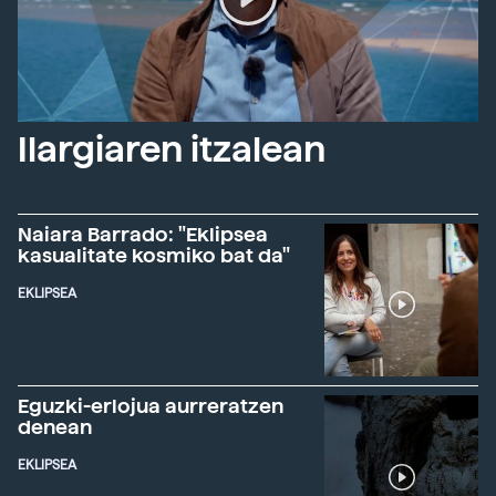
Ilargiaren itzalean
Naiara Barrado: "Eklipsea
kasualitate kosmiko bat da"
EKLIPSEA
Eguzki-erlojua aurreratzen
denean
EKLIPSEA