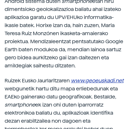
Android sistema duten
smartphone
etan hiru
dimentsioko geolokalizazioa baliatu ahal izateko
aplikazioa garatu du UPV/EHUko informatika-
ikasle batek. Horixe izan da, hain zuzen, Maria
Teresa Ruiz Monzónen ikasketa-amaierako
proiektua. Mendizaleentzat pentsatutako Google
Earth baten modukoa da, mendian lainoa sartuz
gero bidea aurkitzeko gai izan daitezen eta
amildegiak saihestu ditzaten.
Ruizek Eusko Jaurlaritzaren
www.geoeuskadi.net
webgunetik hartu ditu mapa erliebedunak eta
EAEko gainerako datu geografikoak. Bestalde,
smartphone
ek izan ohi duten iparrorratz
elektronikoa baliatu du, aplikazioak identifika
dezan erabiltzailea non dagoen eta
horrenbestez zer mapa erakutsi behar duen.