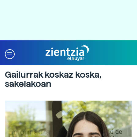
Gailurrak koskaz koska,
sakelakoan