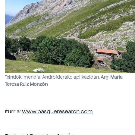
Txindoki mendia, Androiderako aplikazioan.
Arg. María
Teresa Ruiz Monzón
Iturria:
www.basqueresearch.com