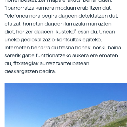
“Iparrorratza kamera moduan erabiltzen dut.
Telefonoa nora begira dagoen detektatzen dut,
eta zati horretan dagoen lurrazala marrazten
diot, hor zer dagoen ikusteko”, esan du. Unean
uneko geolokalizazio-kontsultak egiteko,
Interneten beharra du tresna honek, noski, baina
sarerik gabe funtzionatzeko aukera ere ematen
du, fitxategiak aurrez txartel batean
deskargatzen badira.