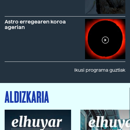
Astro erregearen koroa
agerian
Ikusi programa guztiak
ALDIZKARIA