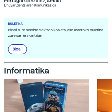
Portugal Gonzalez, Amaia
Elhuyar Zientziaren Komunikazioa
BULETINA
Bidali zure helbide elektronikoa eta jaso asteroko buletina
zure sarrera-ontzian
Bidali
Informatika