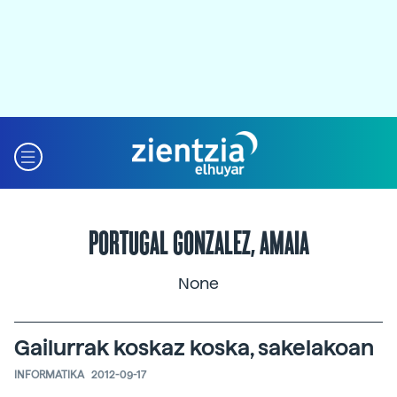
PORTUGAL GONZALEZ, AMAIA
None
Gailurrak koskaz koska, sakelakoan
INFORMATIKA
2012-09-17