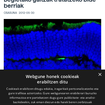
berriak
OSASUNA
2012-05-30
×
Webgune honek cookieak
erabiltzen ditu
Cookieak erabiltzen ditugu edukia, iragarkiak pertsonalizatzeko eta
gure trafikoa aztertzeko. Gure webgunearen erabilerari buruzko
informazioa ere partekatzen dugu gure publizitate- eta analisi-
bazkideekin, zuk eman diezun edo haiek beren zerbitzuak