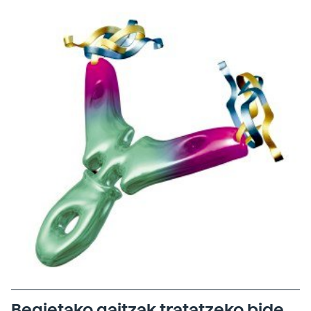
Begietako gaitzak tratatzeko bide