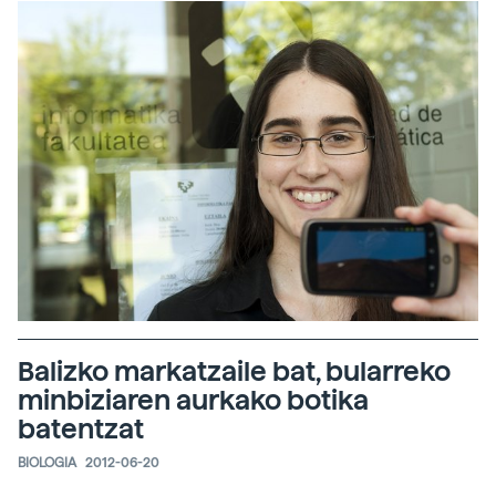
Balizko markatzaile bat, bularreko
minbiziaren aurkako botika
batentzat
BIOLOGIA
2012-06-20