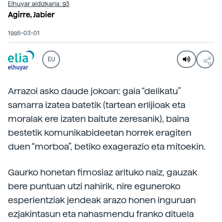
Elhuyar aldizkaria: 93
Agirre, Jabier
1995-03-01
EU
Arrazoi asko daude jokoan: gaia “delikatu”
samarra izatea batetik (tartean erlijioak eta
moralak ere izaten baitute zeresanik), baina
bestetik komunikabideetan horrek eragiten
duen “morboa”, betiko exagerazio eta mitoekin.
Gaurko honetan fimosiaz arituko naiz, gauzak
bere puntuan utzi nahirik, nire eguneroko
esperientziak jendeak arazo honen inguruan
ezjakintasun eta nahasmendu franko dituela