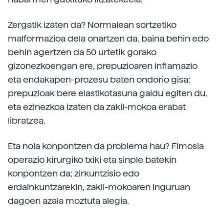
Zergatik izaten da? Normalean sortzetiko
malformazioa dela onartzen da, baina behin edo
behin agertzen da 50 urtetik gorako
gizonezkoengan ere, prepuzioaren inflamazio
eta endakapen-prozesu baten ondorio gisa:
prepuzioak bere elastikotasuna galdu egiten du,
eta ezinezkoa izaten da zakil-mokoa erabat
libratzea.
Eta nola konpontzen da problema hau? Fimosia
operazio kirurgiko txiki eta sinple batekin
konpontzen da; zirkuntzisio edo
erdainkuntzarekin, zakil-mokoaren inguruan
dagoen azala moztuta alegia.