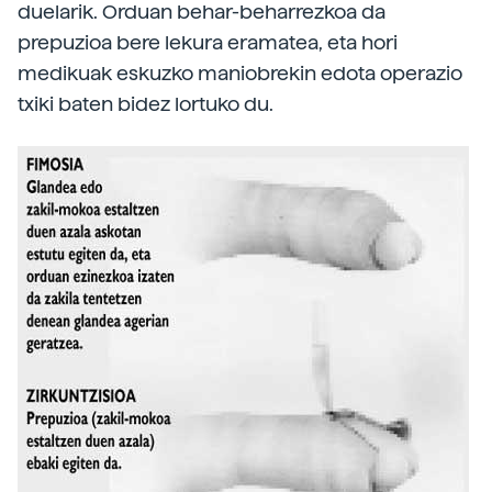
duelarik. Orduan behar-beharrezkoa da
prepuzioa bere lekura eramatea, eta hori
medikuak eskuzko maniobrekin edota operazio
txiki baten bidez lortuko du.