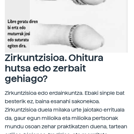
Zirkuntzisioa. Ohitura
hutsa edo zerbait
gehiago?
Zirkuntzisioa edo erdainkuntza. Ebaki sinple bat
besterik ez, baina esanahi sakonekoa.
Zirkuntzisioa duela milaka urte jaiotako errituala
da, gaur egun milioika eta milioika pertsonak
mundu osoan zehar praktikatzen duena, tartean