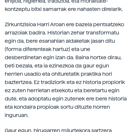
erlijioa, higienea, tradizioa, eta moralitate-
kontzeptu bitxi samarrak ere nahasten direlarik.
Zirkuntzisioa Harri Aroan ere bazela pentsatzeko
arrazoiak badira. Historian zehar transformatu
egin da, bere esanahian aldaketak jasan ditu
(forma diferenteak hartuz) eta une
desberdinetan egin izan da. Baina hortxe dirau,
beti bezala, eta ia ezinezkoa da gaur egun
herrien usadio eta ohituretatik praktika hori
baztertzea. Ez tradiziorik eta ez historia propiorik
ez zuten herrietan etxekotu eta beretartu egin
dute, eta adoptatu egin zutenek ere bere historia
eta kondaira propioak sortu dituzte horren
inguruan.
Gaur egun, hirugarren milurtekora sartzera