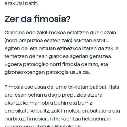
erakutsi baitit.
Zer da fimosia?
Glandea edo zakil-mokoa estaltzen duen azala
(horri prepuzioa esaten zaio) askotan estutu
egiten da, eta orduan ezinezkoa izaten da zakila
tentetzen denean glandea agerian geratzea.
Egoera patologiko horri fimosia deritzo, eta
gizonezkoengan patologia usua da.
Fimosia oso usua da; ume txikietan batipat. Hala
ere, esan beharra dago prepuzioa atzera
ekartzeko maniobra behin eta berriz
errepikatuko balitz, zakil-mokoa erabat atera eta
garbituz, fimosiaren frekuentzia helduengan
nabarmen gutxituko litzatekeela.