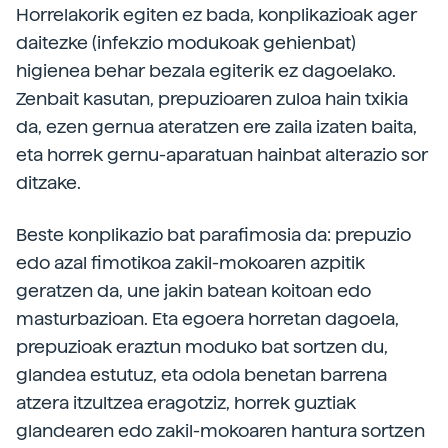
Horrelakorik egiten ez bada, konplikazioak ager
daitezke (infekzio modukoak gehienbat)
higienea behar bezala egiterik ez dagoelako.
Zenbait kasutan, prepuzioaren zuloa hain txikia
da, ezen gernua ateratzen ere zaila izaten baita,
eta horrek gernu-aparatuan hainbat alterazio sor
ditzake.
Beste konplikazio bat parafimosia da: prepuzio
edo azal fimotikoa zakil-mokoaren azpitik
geratzen da, une jakin batean koitoan edo
masturbazioan. Eta egoera horretan dagoela,
prepuzioak eraztun moduko bat sortzen du,
glandea estutuz, eta odola benetan barrena
atzera itzultzea eragotziz, horrek guztiak
glandearen edo zakil-mokoaren hantura sortzen