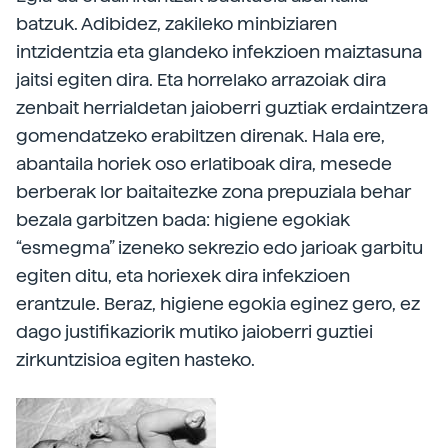
batzuk. Adibidez, zakileko minbiziaren
intzidentzia eta glandeko infekzioen maiztasuna
jaitsi egiten dira. Eta horrelako arrazoiak dira
zenbait herrialdetan jaioberri guztiak erdaintzera
gomendatzeko erabiltzen direnak. Hala ere,
abantaila horiek oso erlatiboak dira, mesede
berberak lor baitaitezke zona prepuziala behar
bezala garbitzen bada: higiene egokiak
“esmegma” izeneko sekrezio edo jarioak garbitu
egiten ditu, eta horiexek dira infekzioen
erantzule. Beraz, higiene egokia eginez gero, ez
dago justifikaziorik mutiko jaioberri guztiei
zirkuntzisioa egiten hasteko.