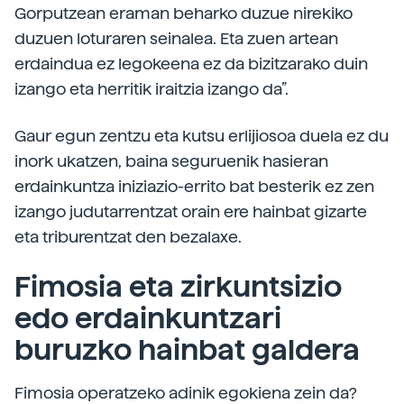
Gorputzean eraman beharko duzue nirekiko
duzuen loturaren seinalea. Eta zuen artean
erdaindua ez legokeena ez da bizitzarako duin
izango eta herritik iraitzia izango da”.
Gaur egun zentzu eta kutsu erlijiosoa duela ez du
inork ukatzen, baina seguruenik hasieran
erdainkuntza iniziazio-errito bat besterik ez zen
izango judutarrentzat orain ere hainbat gizarte
eta triburentzat den bezalaxe.
Fimosia eta zirkuntsizio
edo erdainkuntzari
buruzko hainbat galdera
Fimosia operatzeko adinik egokiena zein da?