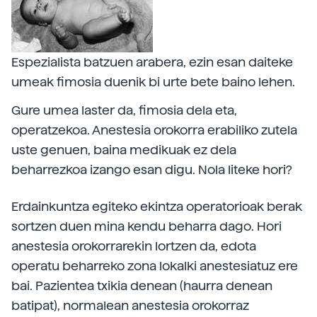
Espezialista batzuen arabera, ezin esan daiteke
umeak fimosia duenik bi urte bete baino lehen.
Gure umea laster da, fimosia dela eta,
operatzekoa. Anestesia orokorra erabiliko zutela
uste genuen, baina medikuak ez dela
beharrezkoa izango esan digu. Nola liteke hori?
Erdainkuntza egiteko ekintza operatorioak berak
sortzen duen mina kendu beharra dago. Hori
anestesia orokorrarekin lortzen da, edota
operatu beharreko zona lokalki anestesiatuz ere
bai. Pazientea txikia denean (haurra denean
batipat), normalean anestesia orokorraz