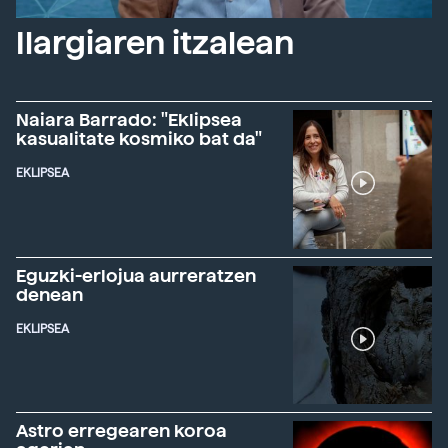
Ilargiaren itzalean
Naiara Barrado: "Eklipsea
kasualitate kosmiko bat da"
EKLIPSEA
Eguzki-erlojua aurreratzen
denean
EKLIPSEA
Astro erregearen koroa