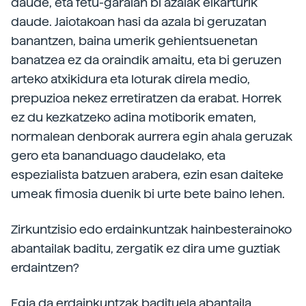
daude, eta fetu-garaian bi azalak elkarturik
daude. Jaiotakoan hasi da azala bi geruzatan
banantzen, baina umerik gehientsuenetan
banatzea ez da oraindik amaitu, eta bi geruzen
arteko atxikidura eta loturak direla medio,
prepuzioa nekez erretiratzen da erabat. Horrek
ez du kezkatzeko adina motiborik ematen,
normalean denborak aurrera egin ahala geruzak
gero eta bananduago daudelako, eta
espezialista batzuen arabera, ezin esan daiteke
umeak fimosia duenik bi urte bete baino lehen.
Zirkuntzisio edo erdainkuntzak hainbesterainoko
abantailak baditu, zergatik ez dira ume guztiak
erdaintzen?
Egia da erdainkuntzak badituela abantaila