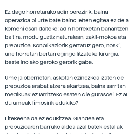
Ez dago horretarako adin berezirik, baina
operazioa bi urte bate baino lehen egitea ez dela
komeni esan daiteke; adin horrexetan banantzen
baitira, modu guztiz naturalean, zakil-mokoa eta
prepuzioa. Konplikaziorik gertatuz gero, noski,
une horretan bertan egingo litzateke kirurgia,
beste inolako geroko gerorik gabe.
Ume jaioberrietan, askotan ezinezkoa izaten de
prepuzioa erabat atzera ekartzea, baina sarritan
medikuak ez larritzeko esaten die gurasoei. Ez al
du umeak fimosirik edukiko?
Litekeena da ez edukitzea. Glandea eta
prepuzioaren barruko aldea azal batek estaliak