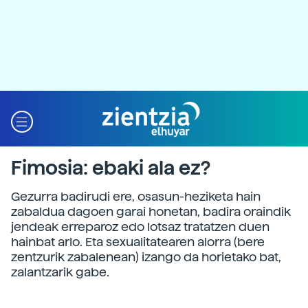
Fimosia: ebaki ala ez?
Gezurra badirudi ere, osasun-heziketa hain
zabaldua dagoen garai honetan, badira oraindik
jendeak erreparoz edo lotsaz tratatzen duen
hainbat arlo. Eta sexualitatearen alorra (bere
zentzurik zabalenean) izango da horietako bat,
zalantzarik gabe.