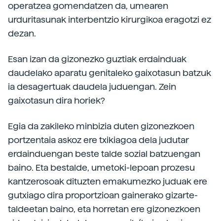
operatzea gomendatzen da, umearen
urduritasunak interbentzio kirurgikoa eragotzi ez
dezan.
Esan izan da gizonezko guztiak erdainduak
daudelako aparatu genitaleko gaixotasun batzuk
ia desagertuak daudela juduengan. Zein
gaixotasun dira horiek?
Egia da zakileko minbizia duten gizonezkoen
portzentaia askoz ere txikiagoa dela judutar
erdainduengan beste talde sozial batzuengan
baino. Eta bestalde, umetoki-lepoan prozesu
kantzerosoak dituzten emakumezko juduak ere
gutxiago dira proportzioan gainerako gizarte-
taldeetan baino, eta horretan ere gizonezkoen