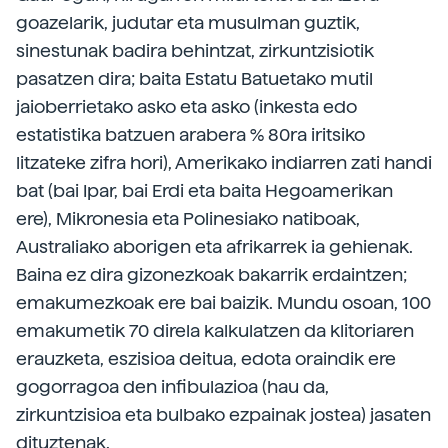
goazelarik, judutar eta musulman guztik,
sinestunak badira behintzat, zirkuntzisiotik
pasatzen dira; baita Estatu Batuetako mutil
jaioberrietako asko eta asko (inkesta edo
estatistika batzuen arabera % 80ra iritsiko
litzateke zifra hori), Amerikako indiarren zati handi
bat (bai Ipar, bai Erdi eta baita Hegoamerikan
ere), Mikronesia eta Polinesiako natiboak,
Australiako aborigen eta afrikarrek ia gehienak.
Baina ez dira gizonezkoak bakarrik erdaintzen;
emakumezkoak ere bai baizik. Mundu osoan, 100
emakumetik 70 direla kalkulatzen da klitoriaren
erauzketa, eszisioa deitua, edota oraindik ere
gogorragoa den infibulazioa (hau da,
zirkuntzisioa eta bulbako ezpainak jostea) jasaten
dituztenak.