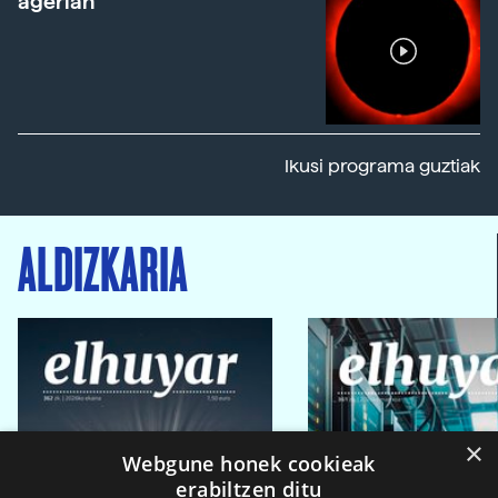
agerian
Ikusi programa guztiak
ALDIZKARIA
×
Webgune honek cookieak
erabiltzen ditu