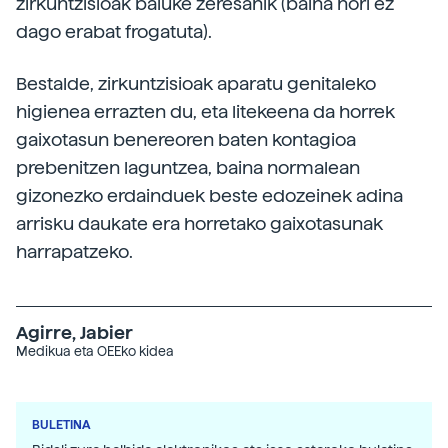
zirkuntzisioak baluke zeresanik (baina hori ez
dago erabat frogatuta).
Bestalde, zirkuntzisioak aparatu genitaleko
higienea errazten du, eta litekeena da horrek
gaixotasun benereoren baten kontagioa
prebenitzen laguntzea, baina normalean
gizonezko erdainduek beste edozeinek adina
arrisku daukate era horretako gaixotasunak
harrapatzeko.
Agirre, Jabier
Medikua eta OEEko kidea
BULETINA