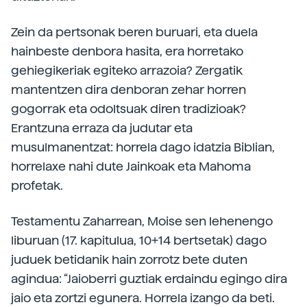
Zein da pertsonak beren buruari, eta duela
hainbeste denbora hasita, era horretako
gehiegikeriak egiteko arrazoia? Zergatik
mantentzen dira denboran zehar horren
gogorrak eta odoltsuak diren tradizioak?
Erantzuna erraza da judutar eta
musulmanentzat: horrela dago idatzia Biblian,
horrelaxe nahi dute Jainkoak eta Mahoma
profetak.
Testamentu Zaharrean, Moise sen lehenengo
liburuan (17. kapitulua, 10+14 bertsetak) dago
juduek betidanik hain zorrotz bete duten
agindua: “Jaioberri guztiak erdaindu egingo dira
jaio eta zortzi egunera. Horrela izango da beti.