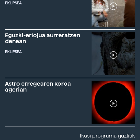
EKLIPSEA
Eguzki-erlojua aurreratzen
denean
EKLIPSEA
Astro erregearen koroa
agerian
Ikusi programa guztiak