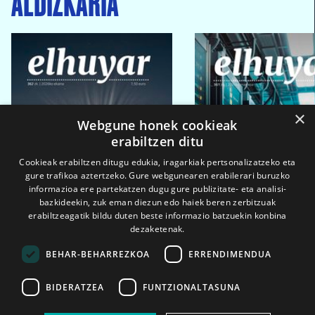
ALDIZKARIA
×
Webgune honek cookieak
erabiltzen ditu
Cookieak erabiltzen ditugu edukia, iragarkiak pertsonalizatzeko eta
gure trafikoa aztertzeko. Gure webgunearen erabilerari buruzko
informazioa ere partekatzen dugu gure publizitate- eta analisi-
bazkideekin, zuk eman diezun edo haiek beren zerbitzuak
erabiltzeagatik bildu duten beste informazio batzuekin konbina
dezaketenak.
BEHAR-BEHARREZKOA
ERRENDIMENDUA
BIDERATZEA
FUNTZIONALTASUNA
2026ko eka. 1a
2026ko mar. 1a