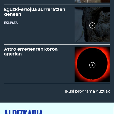
Eguzki-erlojua aurreratzen
denean
EKLIPSEA
Astro erregearen koroa
agerian
Ikusi programa guztiak