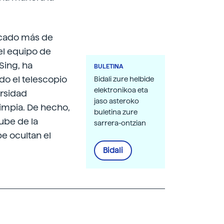
icado más de
el equipo de
Sing, ha
BULETINA
do el telescopio
Bidali zure helbide
elektronikoa eta
ersidad
jaso asteroko
impia. De hecho,
buletina zure
nube de la
sarrera-ontzian
be ocultan el
Bidali