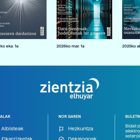
ko eka. 1a
2026ko mar. 1a
2025ko ab
ALAK
NOR GAREN
BULETI
Bidali 
Albisteak
Hezkuntza
elektro
astero
Elkarrizketak
Dekalogoak