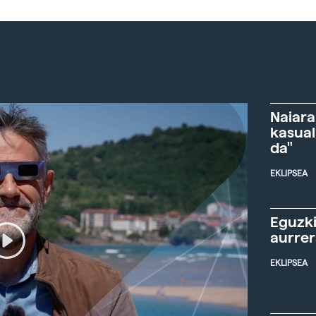
Naiara
kasual
da"
EKLIPSEA
Eguzki
aurre
EKLIPSEA