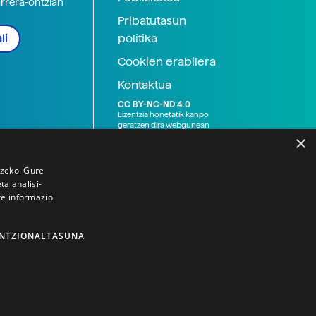
arrera-ontzian
Pribatutasun
politika
li
Cookien erabilera
Kontaktua
CC BY-NC-ND 4.0
Lizentzia honetatik kanpo
geratzen dira webgunean
argitaratutako baliabide
×
grafikoak (argazki eta
ilustrazioak), baita Elhuyar ez
den bestelako erakunde eta
tzeko. Gure
norbanakoek idatzitakoak
a analisi-
ere. Kanpo-esteken bidez
te informazio
emandako edukiak esteka
horietan agertzen den
lizentziapean daude,
gehienetan copyright-a
NTZIONALTASUNA