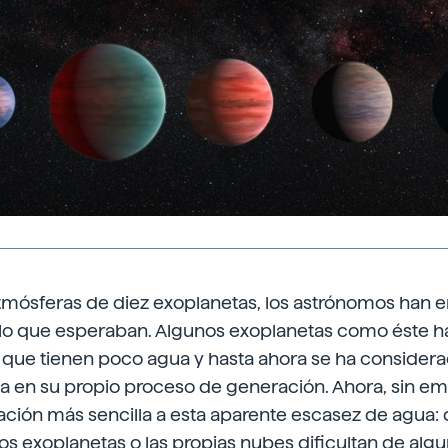
atmósferas de diez exoplanetas, los astrónomos han 
o que esperaban. Algunos exoplanetas como éste ha
que tienen poco agua y hasta ahora se ha consider
ua en su propio proceso de generación. Ahora, sin e
ación más sencilla a esta aparente escasez de agua:
os exoplanetas o las propias nubes dificultan de alg