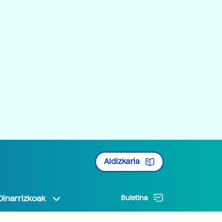
Aldizkaria
Oinarrizkoak
Buletina