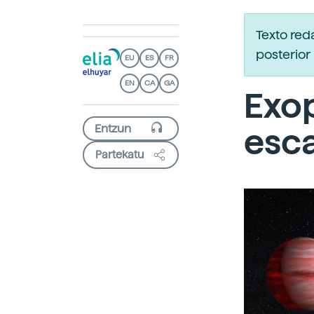
Texto red
posterior 
EU
ES
FR
EN
CA
GA
Exop
esc
Partekatu