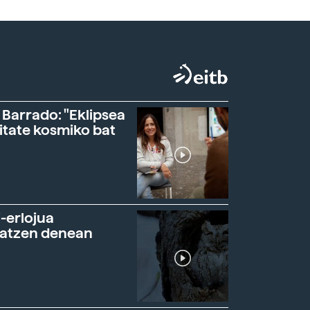
 Barrado: "Eklipsea
itate kosmiko bat
-erlojua
ratzen denean