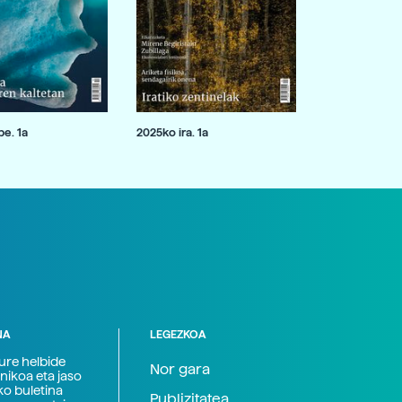
e. 1a
2025ko ira. 1a
NA
LEGEZKOA
zure helbide
Nor gara
nikoa eta jaso
ko buletina
Publizitatea