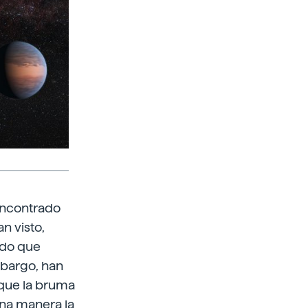
encontrado
n visto,
ado que
mbargo, han
 que la bruma
una manera la