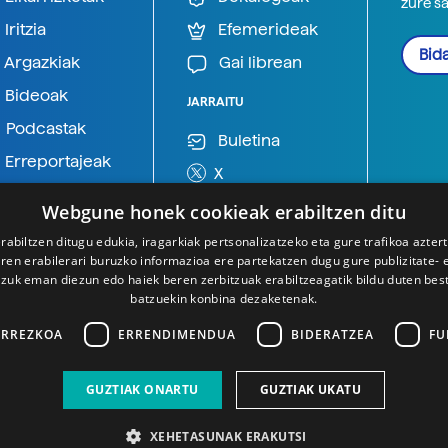
zure s
Iritzia
Efemerideak
Bida
Argazkiak
Gai librean
Bideoak
JARRAITU
Podcastak
Buletina
Erreportajeak
X
BlueSky
Webgune honek cookieak erabiltzen ditu
Mastodon
rabiltzen ditugu edukia, iragarkiak pertsonalizatzeko eta gure trafikoa azter
en erabilerari buruzko informazioa ere partekatzen dugu gure publizitate- et
Telegram
 zuk eman diezun edo haiek beren zerbitzuak erabiltzeagatik bildu duten bes
batzuekin konbina dezaketenak.
ARREZKOA
ERRENDIMENDUA
BIDERATZEA
FU
GUZTIAK ONARTU
GUZTIAK UKATU
XEHETASUNAK ERAKUTSI