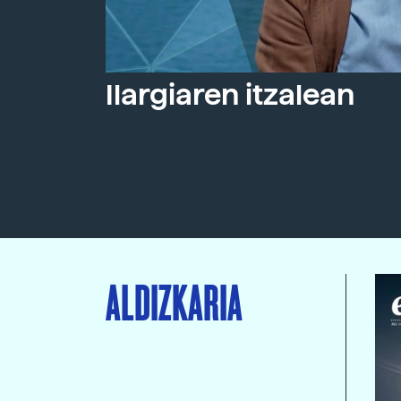
Ilargiaren itzalean
ALDIZKARIA