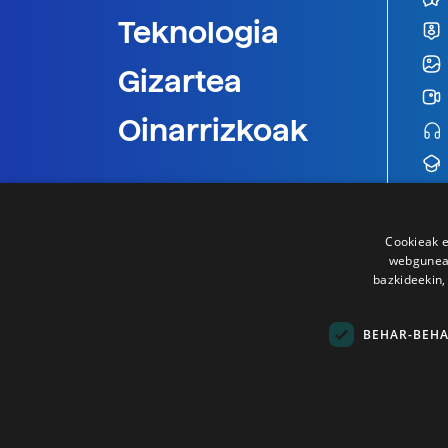
Teknologia
Gizartea
Oinarrizkoak
Cookieak e
webgunear
bazkideekin,
BEHAR-BEH