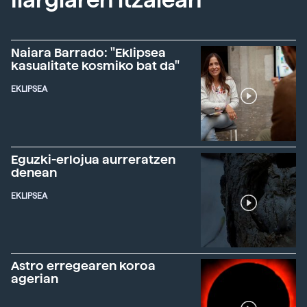
Ilargiaren itzalean
Naiara Barrado: "Eklipsea
kasualitate kosmiko bat da"
EKLIPSEA
Eguzki-erlojua aurreratzen
denean
EKLIPSEA
Astro erregearen koroa
agerian