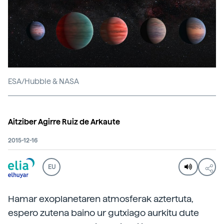
ESA/Hubble & NASA
Aitziber Agirre Ruiz de Arkaute
2015-12-16
EU
Hamar exoplanetaren atmosferak aztertuta,
espero zutena baino ur gutxiago aurkitu dute