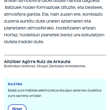
artean atmosfera-dibertsitate handia dagoela.
Batzuek hodei-formazioak dituzte, eta besteek,
atmosfera garbia. Eta, hain zuzen ere, korrelazio
zuzena aurkitu dute uraren aztarnaren eta
planetaren atmosferako .hodeitzaren artean.
Hortaz, hodeidun planetek berez ura ezkutatzen
dutela iradoki dute.
Aitziber Agirre Ruiz de Arkaute
Biokimikan doktorea. Elhuyar Zientziako erredaktorea.
BULETINA
Bidali zure helbide elektronikoa eta jaso asteroko buletina
zure sarrera-ontzian
Bidali