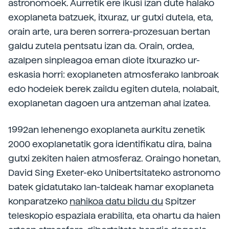
astronomoek. Aurretik ere ikusi izan dute halako
exoplaneta batzuek, itxuraz, ur gutxi dutela, eta,
orain arte, ura beren sorrera-prozesuan bertan
galdu zutela pentsatu izan da. Orain, ordea,
azalpen sinpleagoa eman diote itxurazko ur-
eskasia horri: exoplaneten atmosferako lanbroak
edo hodeiek berek zaildu egiten dutela, nolabait,
exoplanetan dagoen ura antzeman ahal izatea.
1992an lehenengo exoplaneta aurkitu zenetik
2000 exoplanetatik gora identifikatu dira, baina
gutxi zekiten haien atmosferaz. Oraingo honetan,
David Sing Exeter-eko Unibertsitateko astronomo
batek gidatutako lan-taldeak hamar exoplaneta
konparatzeko
nahikoa datu bildu du
Spitzer
teleskopio espaziala erabilita, eta ohartu da haien