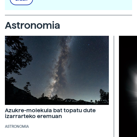
Astronomia
Azukre-molekula bat topatu dute
izarrarteko eremuan
ASTRONOMIA