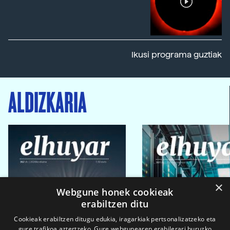
Ikusi programa guztiak
ALDIZKARIA
×
Webgune honek cookieak
erabiltzen ditu
Cookieak erabiltzen ditugu edukia, iragarkiak pertsonalizatzeko eta
gure trafikoa aztertzeko. Gure webgunearen erabilerari buruzko