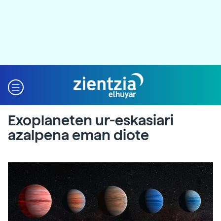
Exoplaneten ur-eskasiari
azalpena eman diote