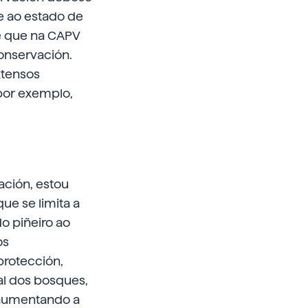
 e ao estado de
se que na CAPV
onservación.
xtensos
por exemplo,
ación, estou
ue se limita a
 piñeiro ao
os
rotección,
al dos bosques,
 aumentando a