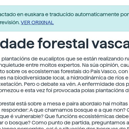
dactado en euskara e traducido automaticamente po
revisión.
VER ORIXINAL
dade forestal vasc
 plantacións de eucaliptos que se están realizando n
inquietude entre moitos expertos. Na súa opinión, ca
to sobre os ecosistemas forestais do País Vasco, co
s na biodiversidade local, a hidrodinámica de ríos e 
exetación. Pero o debate xa vén. A enfermidade dos p
 comezou e esta vez foi provocada polas plantacións d
restal está sobre a mesa e paira abordalo hai moita
e responder: A que chamamos bosque e a que non? Q
 que é vulnerable? Que funcións ecosistémicas debe
 o bosque? Como punto de partida, preguntamos a
 longo percorrido, cal é a situación dos bosques de 