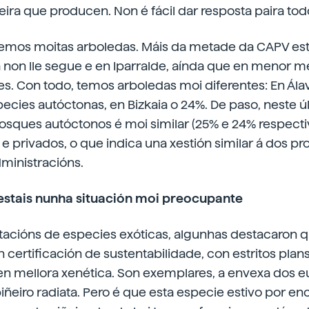
ira que producen. Non é fácil dar resposta paira tod
temos moitas arboledas. Máis da metade da CAPV es
 non lle segue e en Iparralde, aínda que en menor m
s. Con todo, temos arboledas moi diferentes: En Ála
cies autóctonas, en Bizkaia o 24%. De paso, neste úl
osques autóctonos é moi similar (25% e 24% respect
 e privados, o que indica una xestión similar á dos pr
dministracións.
estais nunha situación moi preocupante
tacións de especies exóticas, algunhas destacaron q
 certificación de sustentabilidade, con estritos plans
n mellora xenética. Son exemplares, a envexa dos e
iñeiro radiata. Pero é que esta especie estivo por e