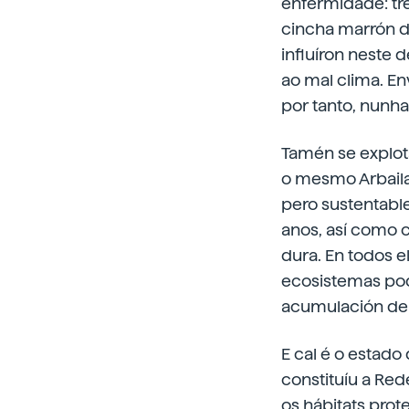
enfermidade: tr
cincha marrón de
influíron neste 
ao mal clima. E
por tanto, nunha
Tamén se explota
o mesmo Arbaila 
pero sustentabl
anos, así como 
dura. En todos 
ecosistemas pode
acumulación de 
E cal é o estad
constituíu a Red
os hábitats pro