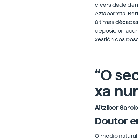
diversidade den
Aztaparreta, Ber
últimas décadas
deposición acum
xestión dos bosq
“O se
xa nun
Aitziber Saro
Doutor en
O medio natural