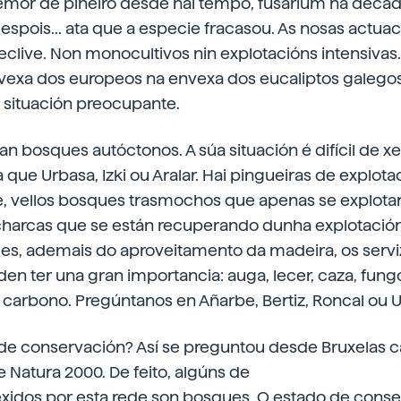
emor de piñeiro desde hai tempo, fusarium na décad
spois... ata que a especie fracasou. As nosas actua
declive. Non monocultivos nin explotacións intensivas
nvexa dos europeos na envexa dos eucaliptos galegos.
 situación preocupante.
n bosques autóctonos. A súa situación é difícil de xe
que Urbasa, Izki ou Aralar. Hai pingueiras de explota
e, vellos bosques trasmochos que apenas se explota
charcas que se están recuperando dunha explotaci
eles, ademais do aproveitamento da madeira, os serv
n ter una gran importancia: auga, lecer, caza, fung
carbono. Pregúntanos en Añarbe, Bertiz, Roncal ou U
o de conservación? Así se preguntou desde Bruxelas 
e Natura 2000. De feito, algúns de
texidos por esta rede son bosques. O estado de con