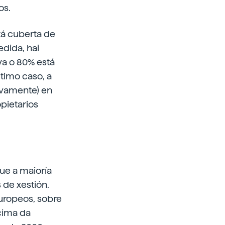
os.
tá cuberta de
edida, hai
va o 80% está
timo caso, a
ivamente) en
opietarios
ue a maioría
 de xestión.
uropeos, sobre
ncima da