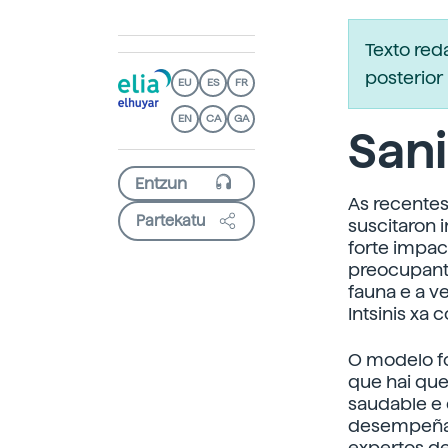
Texto re
posterior 
EU
ES
FR
EN
CA
GA
Sani
As recentes
Partekatu
suscitaron 
forte impac
preocupante
fauna e a v
Intsinis xa
O modelo fo
que hai qu
saudable e
desempeñar
expertos de