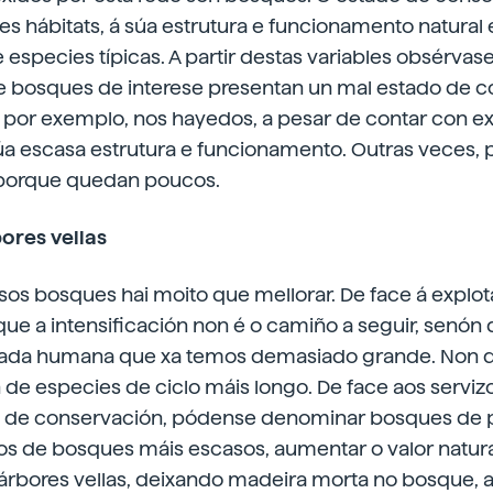
es hábitats, á súa estrutura e funcionamento natural
especies típicas. A partir destas variables obsérva
de bosques de interese presentan un mal estado de c
, por exemplo, nos hayedos, a pesar de contar con e
úa escasa estrutura e funcionamento. Outras veces, 
 porque quedan poucos.
ores vellas
sos bosques hai moito que mellorar. De face á explot
e a intensificación non é o camiño a seguir, senón q
ada humana que xa temos demasiado grande. Non do
 de especies de ciclo máis longo. De face aos serviz
 de conservación, pódense denominar bosques de p
pos de bosques máis escasos, aumentar o valor natur
árbores vellas, deixando madeira morta no bosque,