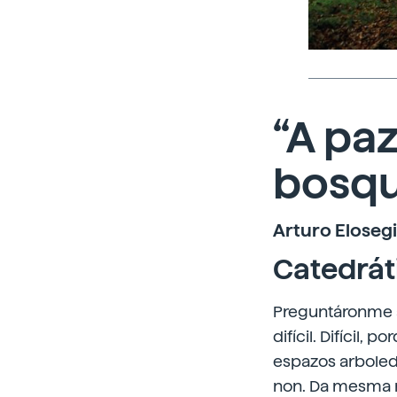
“A pa
bosque
Arturo Elosegi 
Catedrát
Preguntáronme a 
difícil. Difícil,
espazos arboledo
non. Da mesma m