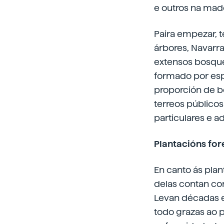
e outros na made
Paira empezar, 
árbores, Navarra
extensos bosque
formado por espe
proporción de b
terreos públicos
particulares e a
Plantacións for
En canto ás plan
delas contan con
Levan décadas e
todo grazas ao p