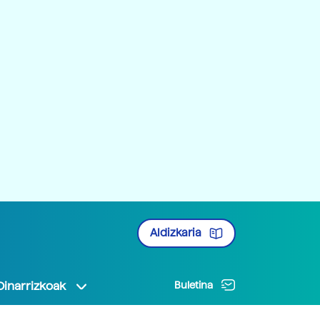
Aldizkaria
Oinarrizkoak
Buletina