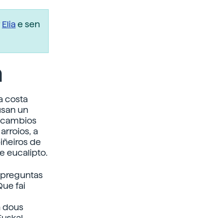
r
Elia
e sen
a
a costa
usan un
n cambios
arroios, a
iñeiros de
e eucalipto.
s preguntas
ue fai
 dous
Euskal