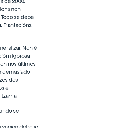
a de 2000,
cións non
. Todo se debe
 Plantacións,
neralizar. Non é
ción rigorosa
ron nos últimos
ón demasiado
izos dos
os e
ltzama.
cando se
servación débese