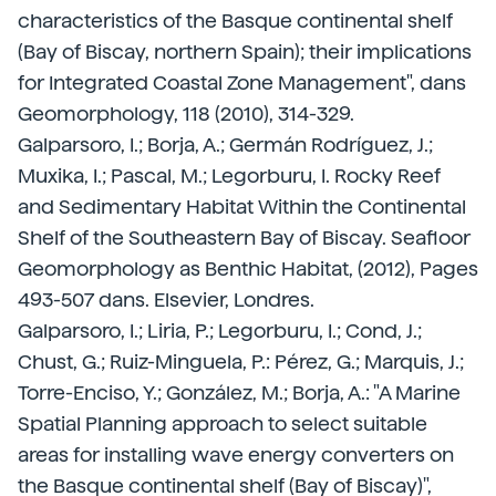
characteristics of the Basque continental shelf
(Bay of Biscay, northern Spain); their implications
for Integrated Coastal Zone Management", dans
Geomorphology, 118 (2010), 314-329.
Galparsoro, I.; Borja, A.; Germán Rodríguez, J.;
Muxika, I.; Pascal, M.; Legorburu, I. Rocky Reef
and Sedimentary Habitat Within the Continental
Shelf of the Southeastern Bay of Biscay. Seafloor
Geomorphology as Benthic Habitat, (2012), Pages
493-507 dans. Elsevier, Londres.
Galparsoro, I.; Liria, P.; Legorburu, I.; Cond, J.;
Chust, G.; Ruiz-Minguela, P.: Pérez, G.; Marquis, J.;
Torre-Enciso, Y.; González, M.; Borja, A.: "A Marine
Spatial Planning approach to select suitable
areas for installing wave energy converters on
the Basque continental shelf (Bay of Biscay)",