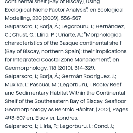
continental shelf (Bay of Biscay), using
Ecological-Niche Factor Analysis", en Ecological
Modelling, 220 (2009), 556-567.
Galparsoro, I.; Borja, Á.; Legorburu, I.; Hernández,
C.; Chust, G.; Llíria, P. ; Uriarte, A.: "Morphological
characteristics of the Basque continental shelf
(Bay of Biscay, northern Spain); their implications
for Integrated Coastal Zone Management", en
Geomorphology, 118 (2010), 314-329.
Galparsoro, I.; Borja, Á.; Germán Rodríguez, J.;
Muxika, I.; Pascual, M.; Legorburu, I. Rocky Reef
and Sedimentary Hàbitat Within the Continental
Shelf of the Southeastern Bay of Biscay. Seafloor
Geomorphology as Benthic Hàbitat, (2012), Pages
493-507 en. Elsevier, Londres.
Galparsoro, I.; Llíria, P.; Legorburu, I.; Cond, J.;