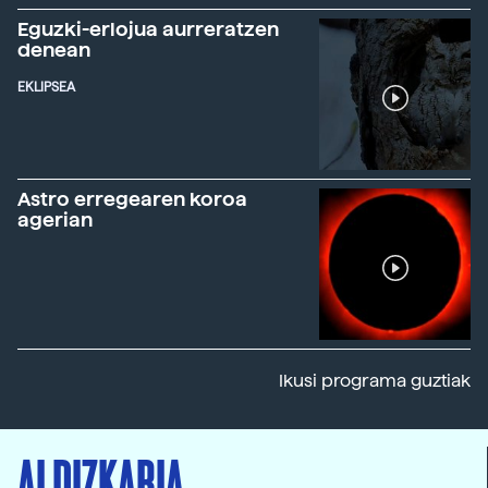
Eguzki-erlojua aurreratzen
denean
EKLIPSEA
Astro erregearen koroa
agerian
Ikusi programa guztiak
ALDIZKARIA