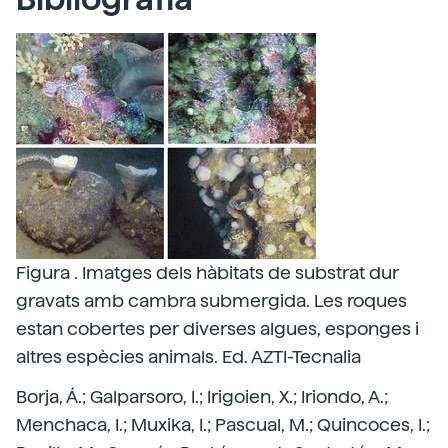
Figura . Imatges dels hàbitats de substrat dur
gravats amb cambra submergida. Les roques
estan cobertes per diverses algues, esponges i
altres espècies animals. Ed. AZTI-Tecnalia
Borja, Á.; Galparsoro, I.; Irigoien, X.; Iriondo, A.;
Menchaca, I.; Muxika, I.; Pascual, M.; Quincoces, I.;