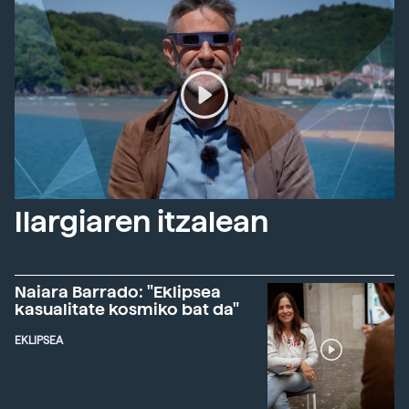
Ilargiaren itzalean
Naiara Barrado: "Eklipsea
kasualitate kosmiko bat da"
EKLIPSEA