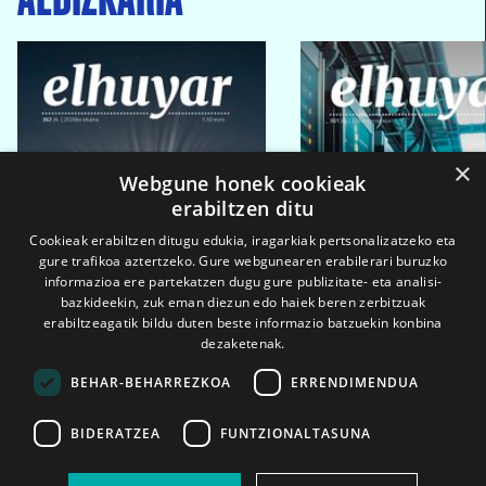
×
Webgune honek cookieak
erabiltzen ditu
Cookieak erabiltzen ditugu edukia, iragarkiak pertsonalizatzeko eta
gure trafikoa aztertzeko. Gure webgunearen erabilerari buruzko
informazioa ere partekatzen dugu gure publizitate- eta analisi-
bazkideekin, zuk eman diezun edo haiek beren zerbitzuak
erabiltzeagatik bildu duten beste informazio batzuekin konbina
dezaketenak.
BEHAR-BEHARREZKOA
ERRENDIMENDUA
BIDERATZEA
FUNTZIONALTASUNA
2026ko eka. 1a
2026ko mar. 1a