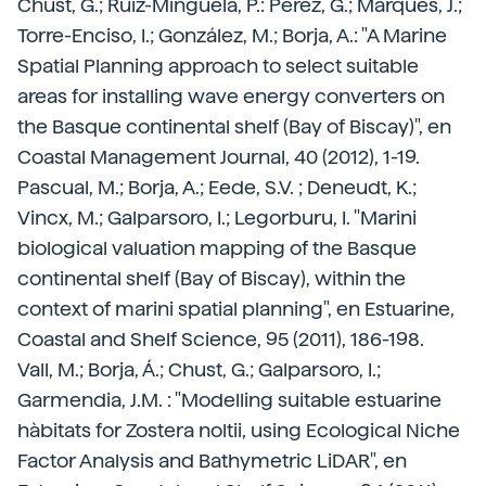
Chust, G.; Ruiz-Minguela, P.: Pérez, G.; Marquès, J.;
Torre-Enciso, I.; González, M.; Borja, A.: "A Marine
Spatial Planning approach to select suitable
areas for installing wave energy converters on
the Basque continental shelf (Bay of Biscay)", en
Coastal Management Journal, 40 (2012), 1-19.
Pascual, M.; Borja, A.; Eede, S.V. ; Deneudt, K.;
Vincx, M.; Galparsoro, I.; Legorburu, I. "Marini
biological valuation mapping of the Basque
continental shelf (Bay of Biscay), within the
context of marini spatial planning", en Estuarine,
Coastal and Shelf Science, 95 (2011), 186-198.
Vall, M.; Borja, Á.; Chust, G.; Galparsoro, I.;
Garmendia, J.M. : "Modelling suitable estuarine
hàbitats for Zostera noltii, using Ecological Niche
Factor Analysis and Bathymetric LiDAR", en