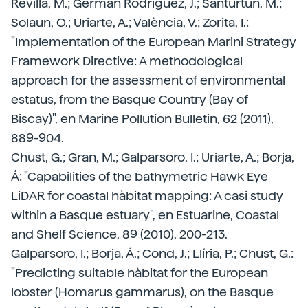
Revilla, M.; Germán Rodríguez, J.; Santurtún, M.;
Solaun, O.; Uriarte, A.; València, V.; Zorita, I.:
"Implementation of the European Marini Strategy
Framework Directive: A methodological
approach for the assessment of environmental
estatus, from the Basque Country (Bay of
Biscay)", en Marine Pollution Bulletin, 62 (2011),
889-904.
Chust, G.; Gran, M.; Galparsoro, I.; Uriarte, A.; Borja,
Á: "Capabilities of the bathymetric Hawk Eye
LiDAR for coastal hàbitat mapping: A casi study
within a Basque estuary", en Estuarine, Coastal
and Shelf Science, 89 (2010), 200-213.
Galparsoro, I.; Borja, Á.; Cond, J.; Llíria, P.; Chust, G.:
"Predicting suitable hàbitat for the European
lobster (Homarus gammarus), on the Basque