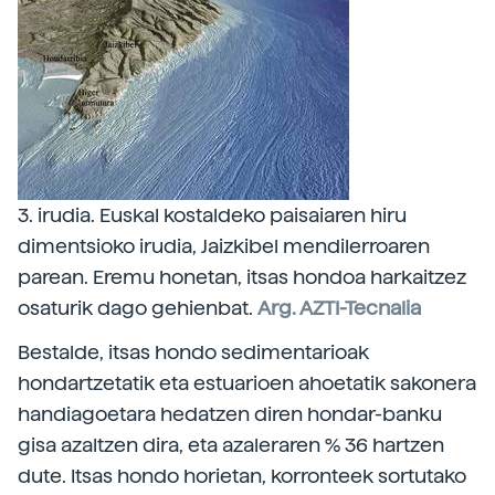
3. irudia. Euskal kostaldeko paisaiaren hiru
dimentsioko irudia, Jaizkibel mendilerroaren
parean. Eremu honetan, itsas hondoa harkaitzez
osaturik dago gehienbat.
Arg. AZTI-Tecnalia
Bestalde, itsas hondo sedimentarioak
hondartzetatik eta estuarioen ahoetatik sakonera
handiagoetara hedatzen diren hondar-banku
gisa azaltzen dira, eta azaleraren % 36 hartzen
dute. Itsas hondo horietan, korronteek sortutako