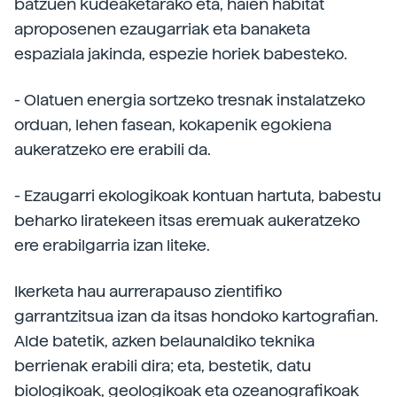
batzuen kudeaketarako eta, haien habitat
aproposenen ezaugarriak eta banaketa
espaziala jakinda, espezie horiek babesteko.
- Olatuen energia sortzeko tresnak instalatzeko
orduan, lehen fasean, kokapenik egokiena
aukeratzeko ere erabili da.
- Ezaugarri ekologikoak kontuan hartuta, babestu
beharko liratekeen itsas eremuak aukeratzeko
ere erabilgarria izan liteke.
Ikerketa hau aurrerapauso zientifiko
garrantzitsua izan da itsas hondoko kartografian.
Alde batetik, azken belaunaldiko teknika
berrienak erabili dira; eta, bestetik, datu
biologikoak, geologikoak eta ozeanografikoak