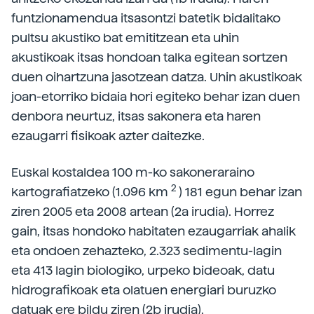
funtzionamendua itsasontzi batetik bidalitako
pultsu akustiko bat emititzean eta uhin
akustikoak itsas hondoan talka egitean sortzen
duen oihartzuna jasotzean datza. Uhin akustikoak
joan-etorriko bidaia hori egiteko behar izan duen
denbora neurtuz, itsas sakonera eta haren
ezaugarri fisikoak azter daitezke.
Euskal kostaldea 100 m-ko sakoneraraino
2
kartografiatzeko (1.096 km
) 181 egun behar izan
ziren 2005 eta 2008 artean (2a irudia). Horrez
gain, itsas hondoko habitaten ezaugarriak ahalik
eta ondoen zehazteko, 2.323 sedimentu-lagin
eta 413 lagin biologiko, urpeko bideoak, datu
hidrografikoak eta olatuen energiari buruzko
datuak ere bildu ziren (2b irudia).