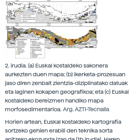
2. irudia. (a) Euskal kostaldeko sakonera
aurkezten duen mapa; (b) ikerketa-prozesuan
jaso diren zenbait zientzia-diziplinatako datuak
eta laginen kokapen geografikoa; eta (c) Euskal
kostaldeko bereizmen handiko mapa
morfosedimentarioa.
Arg. AZTI-Tecnalia
Horien artean, Euskal kostaldeko kartografia
sortzeko gehien erabili den teknika sorta
anitzeko ekozunda izan da (1b irudia). Haren