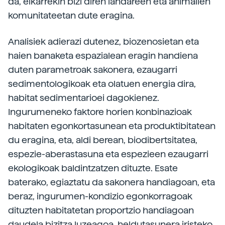
da, elkarrekin bizi diren landareen eta animalien
komunitateetan dute eragina.
Analisiek adierazi dutenez, biozenosietan eta
haien banaketa espazialean eragin handiena
duten parametroak sakonera, ezaugarri
sedimentologikoak eta olatuen energia dira,
habitat sedimentarioei dagokienez.
Ingurumeneko faktore horien konbinazioak
habitaten egonkortasunean eta produktibitatean
du eragina, eta, aldi berean, biodibertsitatea,
espezie-aberastasuna eta espezieen ezaugarri
ekologikoak baldintzatzen dituzte. Esate
baterako, egiaztatu da sakonera handiagoan, eta
beraz, ingurumen-kondizio egonkorragoak
dituzten habitatetan proportzio handiagoan
daudela bizitza luzeagoa, heldutasunera iristeko