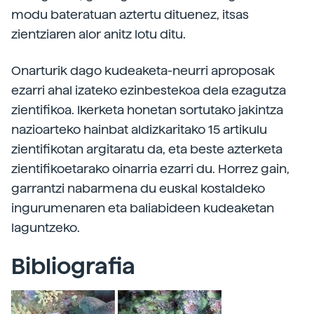
modu bateratuan aztertu dituenez, itsas
zientziaren alor anitz lotu ditu.
Onarturik dago kudeaketa-neurri aproposak
ezarri ahal izateko ezinbestekoa dela ezagutza
zientifikoa. Ikerketa honetan sortutako jakintza
nazioarteko hainbat aldizkaritako 15 artikulu
zientifikotan argitaratu da, eta beste azterketa
zientifikoetarako oinarria ezarri du. Horrez gain,
garrantzi nabarmena du euskal kostaldeko
ingurumenaren eta baliabideen kudeaketan
laguntzeko.
Bibliografia