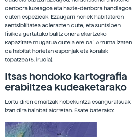
denbora luzeagoa eta hazte-denbora handiagoa
duten espezieak. Ezaugarri horiek habitataren
sentsibilitatea adierazten dute, eta suntsipen
fisikoa gertatuko balitz onera ekartzeko
kapazitate mugatua dutela ere bai. Arrunta izaten
da habitat horietan esponjak eta koralak
topatzea (5. irudia).
Itsas hondoko kartografia
erabiltzea kudeaketarako
Lortu diren emaitzak hobekuntza esanguratsuak
izan dira hainbat alorretan. Esate baterako: