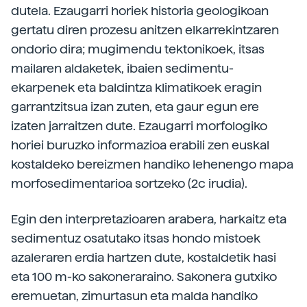
dutela. Ezaugarri horiek historia geologikoan
gertatu diren prozesu anitzen elkarrekintzaren
ondorio dira; mugimendu tektonikoek, itsas
mailaren aldaketek, ibaien sedimentu-
ekarpenek eta baldintza klimatikoek eragin
garrantzitsua izan zuten, eta gaur egun ere
izaten jarraitzen dute. Ezaugarri morfologiko
horiei buruzko informazioa erabili zen euskal
kostaldeko bereizmen handiko lehenengo mapa
morfosedimentarioa sortzeko (2c irudia).
Egin den interpretazioaren arabera, harkaitz eta
sedimentuz osatutako itsas hondo mistoek
azaleraren erdia hartzen dute, kostaldetik hasi
eta 100 m-ko sakoneraraino. Sakonera gutxiko
eremuetan, zimurtasun eta malda handiko