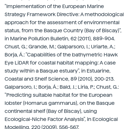
"Implementation of the European Marine
Strategy Framework Directive: A methodological
approach for the assessment of environmental
status, from the Basque Country (Bay of Biscay)",
in Marine Pollution Bulletin, 62 (2011), 889-904.
Chust, G.; Grande, M.; Galparsoro, I.; Uriarte, A.;
Borja, Á.: "Capabilities of the bathymetric Hawk
Eye LiDAR for coastal habitat mapping: A case
study within a Basque estuary", in Estuarine,
Coastal and Shelf Science, 89 (2010), 200-213.
Galparsoro, I.; Borja, Á.; Bald, J.; Liria, P.; Chust, G.:
"Predicting suitable habitat for the European
lobster (Homarus gammarus), on the Basque
continental shelf (Bay of Biscay), using
Ecological-Niche Factor Analysis", in Ecological
Modelling, 220 (2009), 556-567.