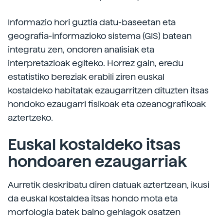
Informazio hori guztia datu-baseetan eta
geografia-informazioko sistema (GIS) batean
integratu zen, ondoren analisiak eta
interpretazioak egiteko. Horrez gain, eredu
estatistiko bereziak erabili ziren euskal
kostaldeko habitatak ezaugarritzen dituzten itsas
hondoko ezaugarri fisikoak eta ozeanografikoak
aztertzeko.
Euskal kostaldeko itsas
hondoaren ezaugarriak
Aurretik deskribatu diren datuak aztertzean, ikusi
da euskal kostaldea itsas hondo mota eta
morfologia batek baino gehiagok osatzen