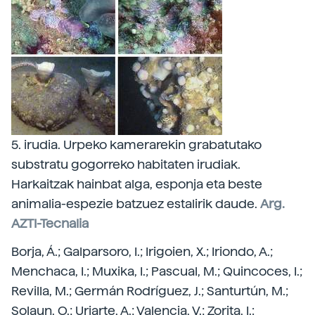
5. irudia. Urpeko kamerarekin grabatutako
substratu gogorreko habitaten irudiak.
Harkaitzak hainbat alga, esponja eta beste
animalia-espezie batzuez estalirik daude.
Arg.
AZTI-Tecnalia
Borja, Á.; Galparsoro, I.; Irigoien, X.; Iriondo, A.;
Menchaca, I.; Muxika, I.; Pascual, M.; Quincoces, I.;
Revilla, M.; Germán Rodríguez, J.; Santurtún, M.;
Solaun, O.; Uriarte, A.; Valencia, V.; Zorita, I.: