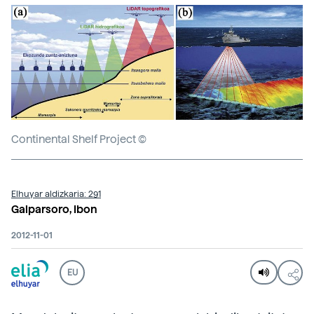
Continental Shelf Project ©
Elhuyar aldizkaria: 291
Galparsoro, Ibon
2012-11-01
EU