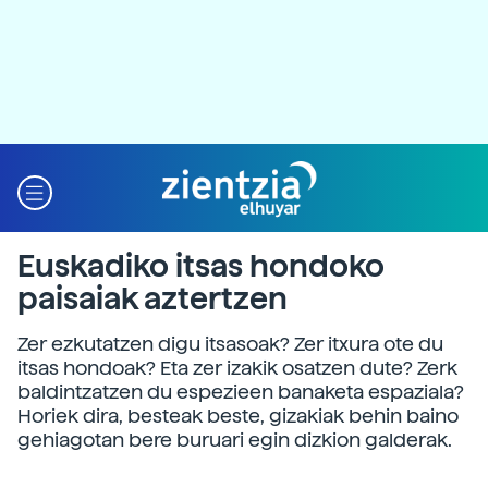
Euskadiko itsas hondoko
paisaiak aztertzen
Zer ezkutatzen digu itsasoak? Zer itxura ote du
itsas hondoak? Eta zer izakik osatzen dute? Zerk
baldintzatzen du espezieen banaketa espaziala?
Horiek dira, besteak beste, gizakiak behin baino
gehiagotan bere buruari egin dizkion galderak.