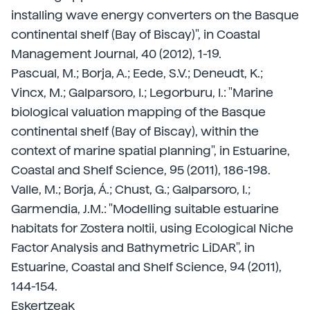
installing wave energy converters on the Basque
continental shelf (Bay of Biscay)", in Coastal
Management Journal, 40 (2012), 1-19.
Pascual, M.; Borja, A.; Eede, S.V.; Deneudt, K.;
Vincx, M.; Galparsoro, I.; Legorburu, I.: "Marine
biological valuation mapping of the Basque
continental shelf (Bay of Biscay), within the
context of marine spatial planning", in Estuarine,
Coastal and Shelf Science, 95 (2011), 186-198.
Valle, M.; Borja, Á.; Chust, G.; Galparsoro, I.;
Garmendia, J.M.: "Modelling suitable estuarine
habitats for Zostera noltii, using Ecological Niche
Factor Analysis and Bathymetric LiDAR", in
Estuarine, Coastal and Shelf Science, 94 (2011),
144-154.
Eskertzeak