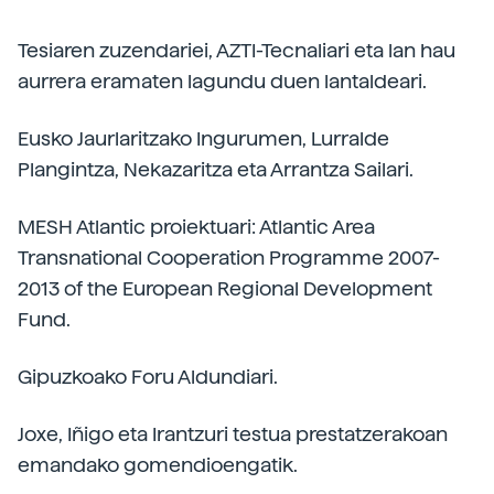
Tesiaren zuzendariei, AZTI-Tecnaliari eta lan hau
aurrera eramaten lagundu duen lantaldeari.
Eusko Jaurlaritzako Ingurumen, Lurralde
Plangintza, Nekazaritza eta Arrantza Sailari.
MESH Atlantic proiektuari: Atlantic Area
Transnational Cooperation Programme 2007-
2013 of the European Regional Development
Fund.
Gipuzkoako Foru Aldundiari.
Joxe, Iñigo eta Irantzuri testua prestatzerakoan
emandako gomendioengatik.