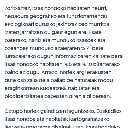
Zoritxarrez, itsas hondoko habitaten neurri,
hedadura geografiko eta funtzionamendu
ekologikoari buruzko jakintzak oso murritza
izaten jarraitzen du gaur egun ere. Esate
baterako, nahiz eta munduko itsasoek eta
ozeanoek munduko azaleraren % 71 bete,
lurrazalerako dugun informazioaren kalitate bera
itsas hondoko habitaten % 5 eta % 10 bitarterako
baino ez dugu. Arrazoi horiek argi erakusten
dute oso zaila dela baliabide naturalak modu
eraginkorrean kudeatzea, habitatak eta
biodibertsitatea babesten diren aldi berean.
Oztopo horiek gainditzen laguntzeko, Euskadiko
itsas hondoa eta habitatak kartografiatzeko
ikerketa-programa diseinatu zen. Itsas hondoko