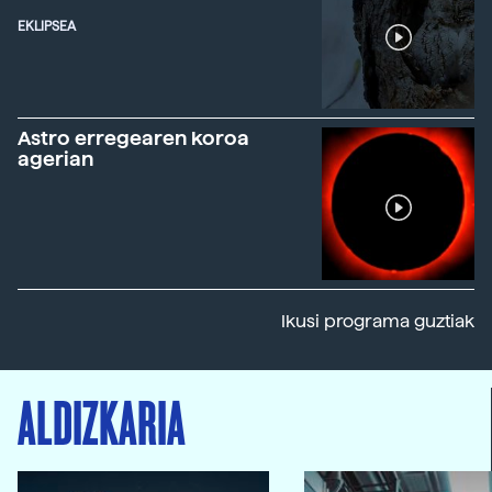
EKLIPSEA
Astro erregearen koroa
agerian
Ikusi programa guztiak
ALDIZKARIA