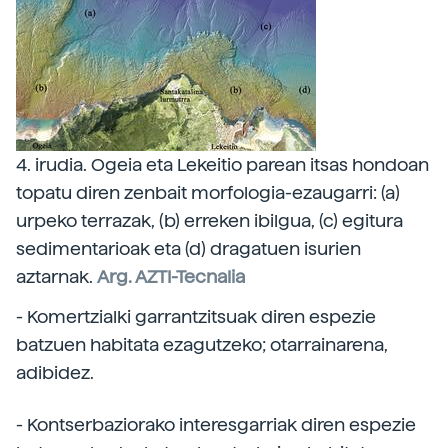
4. irudia. Ogeia eta Lekeitio parean itsas hondoan
topatu diren zenbait morfologia-ezaugarri: (a)
urpeko terrazak, (b) erreken ibilgua, (c) egitura
sedimentarioak eta (d) dragatuen isurien
aztarnak.
Arg. AZTI-Tecnalia
- Komertzialki garrantzitsuak diren espezie
batzuen habitata ezagutzeko; otarrainarena,
adibidez.
- Kontserbaziorako interesgarriak diren espezie