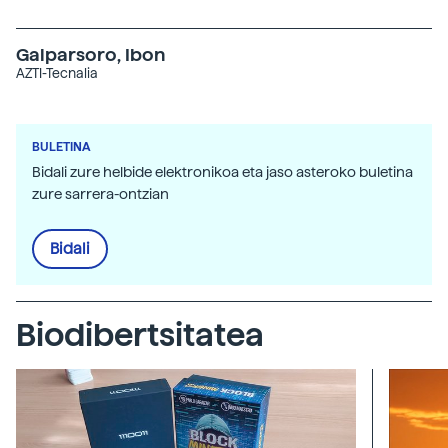
Galparsoro, Ibon
AZTI-Tecnalia
BULETINA
Bidali zure helbide elektronikoa eta jaso asteroko buletina
zure sarrera-ontzian
Bidali
Biodibertsitatea