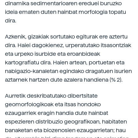
dinamika sedimentarioaren ereduei buruzko
ideia ematen duten hainbat morfologia topatu
dira.
Azkenik, gizakiak sortutako egiturak ere aztertu
dira. Haiei dagokienez, urperatutako itsasontziak
eta urpeko isurbide eta eroanbideak
kartografiatu dira. Haien artean, portuetan eta
nabigazio-kanaletan egindako dragatuen isurien
aztarnek hartzen dute azalera handiena (% 2).
Aurretik deskribatutako dibertsitate
geomorfologikoak eta itsas hondoko
ezaugarriek eragin handia dute hainbat
espezieren distribuzio geografikoan, habitaten
banaketan eta biozenosien ezaugarrietan; hau