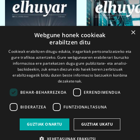
×
Webgune honek cookieak
erabiltzen ditu
Cookieak erabiltzen ditugu edukia, iragarkiak pertsonalizatzeko eta
gure trafikoa aztertzeko. Gure webgunearen erabilerari buruzko
informazioa ere partekatzen dugu gure publizitate- eta analisi-
bazkideekin, zuk eman diezun edo haiek beren zerbitzuak
erabiltzeagatik bildu duten beste informazio batzuekin konbina
dezaketenak.
BEHAR-BEHARREZKOA
ERRENDIMENDUA
BIDERATZEA
FUNTZIONALTASUNA
2026ko eka. 1a
2026ko mar. 1a
GUZTIAK ONARTU
GUZTIAK UKATU
XEHETASUNAK ERAKUTSI