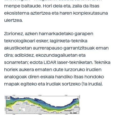
menpe baitaude. Hori dela eta, zaila da itsas
ekosistema aztertzea eta haren konplexutasuna
ulertzea.
Zorionez, azken hamarkadetako garapen
teknologikoari esker, laginketa-teknika
akustikoetan aurrerapauso garrantzitsuak eman
dira; adibidez, ekozundagailuetan eta
sonarretan; edota LIDAR laser-tekniketan. Teknika
horiek aukera ematen dute lurzoruko irudien
analogoak diren eskala handiko itsas hondoko
mapak egiteko eta irudiak sortzeko (1a irudia).