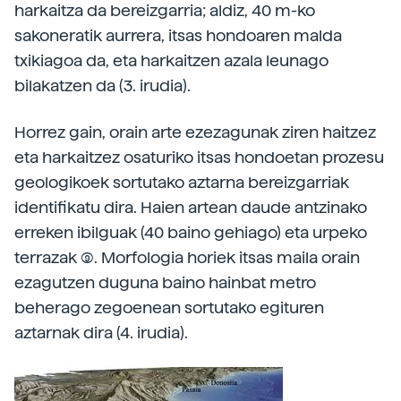
harkaitza da bereizgarria; aldiz, 40 m-ko
sakoneratik aurrera, itsas hondoaren malda
txikiagoa da, eta harkaitzen azala leunago
bilakatzen da (3. irudia).
Horrez gain, orain arte ezezagunak ziren haitzez
eta harkaitzez osaturiko itsas hondoetan prozesu
geologikoek sortutako aztarna bereizgarriak
identifikatu dira. Haien artean daude antzinako
erreken ibilguak (40 baino gehiago) eta urpeko
terrazak (9). Morfologia horiek itsas maila orain
ezagutzen duguna baino hainbat metro
beherago zegoenean sortutako egituren
aztarnak dira (4. irudia).