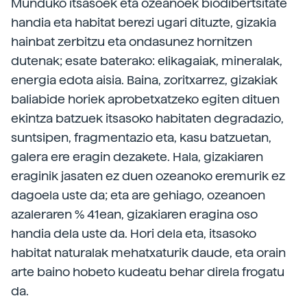
Munduko itsasoek eta ozeanoek biodibertsitate
handia eta habitat berezi ugari dituzte, gizakia
hainbat zerbitzu eta ondasunez hornitzen
dutenak; esate baterako: elikagaiak, mineralak,
energia edota aisia. Baina, zoritxarrez, gizakiak
baliabide horiek aprobetxatzeko egiten dituen
ekintza batzuek itsasoko habitaten degradazio,
suntsipen, fragmentazio eta, kasu batzuetan,
galera ere eragin dezakete. Hala, gizakiaren
eraginik jasaten ez duen ozeanoko eremurik ez
dagoela uste da; eta are gehiago, ozeanoen
azaleraren % 41ean, gizakiaren eragina oso
handia dela uste da. Hori dela eta, itsasoko
habitat naturalak mehatxaturik daude, eta orain
arte baino hobeto kudeatu behar direla frogatu
da.