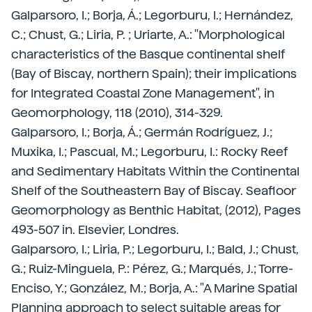
Galparsoro, I.; Borja, Á.; Legorburu, I.; Hernández,
C.; Chust, G.; Liria, P. ; Uriarte, A.: "Morphological
characteristics of the Basque continental shelf
(Bay of Biscay, northern Spain); their implications
for Integrated Coastal Zone Management", in
Geomorphology, 118 (2010), 314-329.
Galparsoro, I.; Borja, Á.; Germán Rodríguez, J.;
Muxika, I.; Pascual, M.; Legorburu, I.: Rocky Reef
and Sedimentary Habitats Within the Continental
Shelf of the Southeastern Bay of Biscay. Seafloor
Geomorphology as Benthic Habitat, (2012), Pages
493-507 in. Elsevier, Londres.
Galparsoro, I.; Liria, P.; Legorburu, I.; Bald, J.; Chust,
G.; Ruiz-Minguela, P.: Pérez, G.; Marqués, J.; Torre-
Enciso, Y.; González, M.; Borja, A.: "A Marine Spatial
Planning approach to select suitable areas for