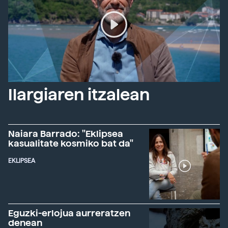
Ilargiaren itzalean
Naiara Barrado: "Eklipsea
kasualitate kosmiko bat da"
EKLIPSEA
Eguzki-erlojua aurreratzen
denean