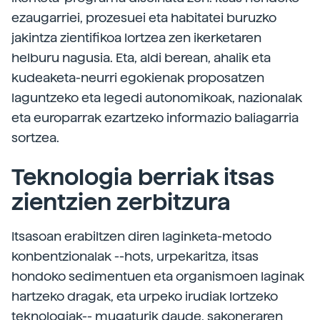
ezaugarriei, prozesuei eta habitatei buruzko
jakintza zientifikoa lortzea zen ikerketaren
helburu nagusia. Eta, aldi berean, ahalik eta
kudeaketa-neurri egokienak proposatzen
laguntzeko eta legedi autonomikoak, nazionalak
eta europarrak ezartzeko informazio baliagarria
sortzea.
Teknologia berriak itsas
zientzien zerbitzura
Itsasoan erabiltzen diren laginketa-metodo
konbentzionalak --hots, urpekaritza, itsas
hondoko sedimentuen eta organismoen laginak
hartzeko dragak, eta urpeko irudiak lortzeko
teknologiak-- mugaturik daude, sakoneraren