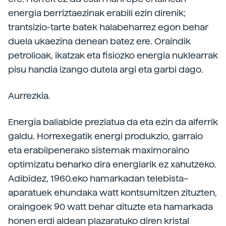
energia berriztaezinak erabili ezin direnik;
trantsizio-tarte batek halabeharrez egon behar
duela ukaezina denean batez ere. Oraindik
petrolioak, ikatzak eta fisiozko energia nuklearrak
pisu handia izango dutela argi eta garbi dago.
Aurrezkia.
Energia baliabide preziatua da eta ezin da alferrik
galdu. Horrexegatik energi produkzio, garraio
eta erabilpenerako sistemak maximoraino
optimizatu beharko dira energiarik ez xahutzeko.
Adibidez, 1960.eko hamarkadan telebista–
aparatuek ehundaka watt kontsumitzen zituzten,
oraingoek 90 watt behar dituzte eta hamarkada
honen erdi aldean plazaratuko diren kristal