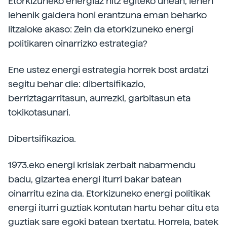
Etorkizuneko energiaz hitz egiteko unean, lehen
lehenik galdera honi erantzuna eman beharko
litzaioke akaso: Zein da etorkizuneko energi
politikaren oinarrizko estrategia?
Ene ustez energi estrategia horrek bost ardatzi
segitu behar die: dibertsifikazio,
berriztagarritasun, aurrezki, garbitasun eta
tokikotasunari.
Dibertsifikazioa.
1973.eko energi krisiak zerbait nabarmendu
badu, gizartea energi iturri bakar batean
oinarritu ezina da. Etorkizuneko energi politikak
energi iturri guztiak kontutan hartu behar ditu eta
guztiak sare egoki batean txertatu. Horrela, batek