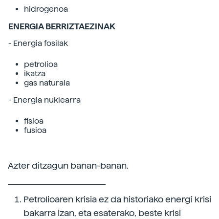
hidrogenoa
ENERGIA BERRIZTAEZINAK
- Energia fosilak
petrolioa
ikatza
gas naturala
- Energia nuklearra
fisioa
fusioa
Azter ditzagun banan-banan.
Petrolioaren krisia ez da historiako energi krisi
bakarra izan, eta esaterako, beste krisi