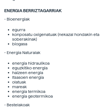
ENERGIA BERRIZTAGARRIAK
- Bioenergiak
egurra
konposatu oxigenatuak (nekazal hondakin eta
soberakinak)
biogasa
- Energia Naturalak
energia hidraulikoa
eguzkitiko energia
haizeen energia
Itsasoen energia
olatuak
mareak
energia termikoa
energia geotermikoa
- Bestelakoak