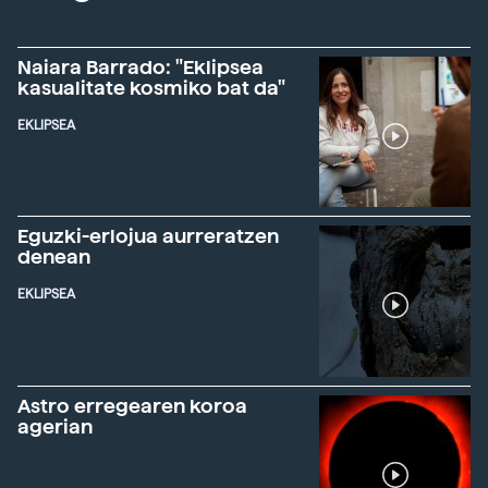
Naiara Barrado: "Eklipsea
kasualitate kosmiko bat da"
EKLIPSEA
Eguzki-erlojua aurreratzen
denean
EKLIPSEA
Astro erregearen koroa
agerian