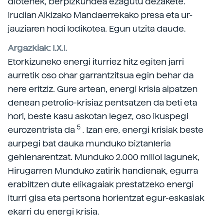
diotenek, berpizkundea ezagutu dezakete.
Irudian Alkizako Mandaerrekako presa eta ur-
jauziaren hodi lodikotea. Egun utzita daude.
Argazkiak: I.X.I.
Etorkizuneko energi iturriez hitz egiten jarri
aurretik oso ohar garrantzitsua egin behar da
nere eritziz. Gure artean, energi krisia aipatzen
denean petrolio-krisiaz pentsatzen da beti eta
hori, beste kasu askotan legez, oso ikuspegi
5
eurozentrista da
. Izan ere, energi krisiak beste
aurpegi bat dauka munduko biztanleria
gehienarentzat. Munduko 2.000 milioi lagunek,
Hirugarren Munduko zatirik handienak, egurra
erabiltzen dute elikagaiak prestatzeko energi
iturri gisa eta pertsona horientzat egur-eskasiak
ekarri du energi krisia.