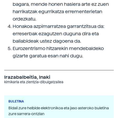
bagara, mende honen hasiera arte ez zuen
harrikatzak egurrikatza errementerietan
ordezkatu.
Honakoa azpimarratzea garrantzitsua da:
erreserbak ezagutzen duguna dira eta
baliabideak ustez dagoena da.
Eurozentrismo hitzarekin mendebaldeko
gizarte garatua esan nahi dugu.
Irazabalbeitia, Inaki
kimikaria eta zientzia-dibulgatzailea
BULETINA
Bidali zure helbide elektronikoa eta jaso asteroko buletina
zure sarrera-ontzian