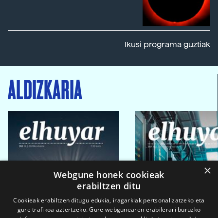
Ikusi programa guztiak
ALDIZKARIA
×
Webgune honek cookieak
erabiltzen ditu
Cookieak erabiltzen ditugu edukia, iragarkiak pertsonalizatzeko eta
gure trafikoa aztertzeko. Gure webgunearen erabilerari buruzko