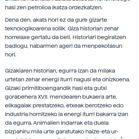
hasi zen petrolioa ikatza ordezkatzen.
Dena den, akats hori ez da gure gizarte
teknologikoarena soilik. Giza historian zehar
horrelaxe gertatu da beti. Historiari begiratzen
badiogu, nabarmen ageri da menpekotasun
hori.
Gizakiaren historian, egurra izan da milaka
urtetan zehar energi iturri nagusi eta ohizkoena.
Gizaki primitiboengandik hasi eta gutxi
gorabehera XVII. mendearen bukaera arte,
elikagaiak prestatzeko, etxeak berotzeko edo
industria hornitzeko ia energi iturri bakarra izan
da egurra. Animalien indarrak eta duela
bizpahiru mila urte garatutako haize-eta ur-
1