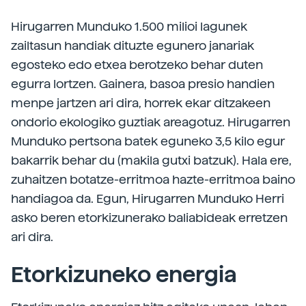
Hirugarren Munduko 1.500 milioi lagunek
zailtasun handiak dituzte egunero janariak
egosteko edo etxea berotzeko behar duten
egurra lortzen. Gainera, basoa presio handien
menpe jartzen ari dira, horrek ekar ditzakeen
ondorio ekologiko guztiak areagotuz. Hirugarren
Munduko pertsona batek eguneko 3,5 kilo egur
bakarrik behar du (makila gutxi batzuk). Hala ere,
zuhaitzen botatze-erritmoa hazte-erritmoa baino
handiagoa da. Egun, Hirugarren Munduko Herri
asko beren etorkizunerako baliabideak erretzen
ari dira.
Etorkizuneko energia