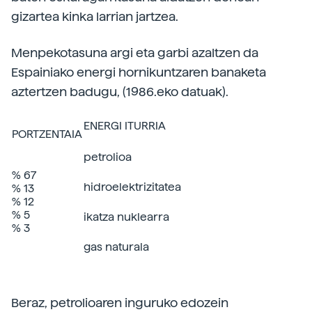
gizartea kinka larrian jartzea.
Menpekotasuna argi eta garbi azaltzen da
Espainiako energi hornikuntzaren banaketa
aztertzen badugu, (1986.eko datuak).
ENERGI ITURRIA
PORTZENTAIA
petrolioa
% 67
hidroelektrizitatea
% 13
% 12
% 5
ikatza nuklearra
% 3
gas naturala
Beraz, petrolioaren inguruko edozein