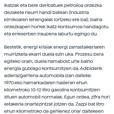
Ikatzak eta bere deribatuek petrolioa ordezka
dezakete neurri handi batean (industria
kimikoaren lehengaiak lortzeko ere bai), baina
ordezkapen horrek ikatz-kontsumoa handiagotu
eta erreserben iraupena laburtu egingo du.
Bestetik, energi krisiak energi zarrastalkeriaren
murrizketa ekarri duela ezin uka. Prozesu bera
egiteko orain, duela hamabost urte baino
energia gutxiago kontsumitzen da. Adibiderik
adierazgarriena automobila izan daiteke.
1970.eko hamarkadaren hasieran ehun
kilometroko 10-12 litro gasolina kontsumitzen
zituen automobil normalak. Egun ordea, zifra hori
astakeria onartezintzat jotzen da. Zazpi bat litro
ehun kilometroko da gehienez onar daitekeen