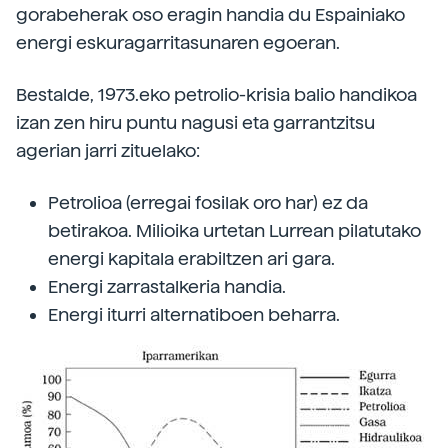
gorabeherak oso eragin handia du Espainiako
energi eskuragarritasunaren egoeran.
Bestalde, 1973.eko petrolio-krisia balio handikoa
izan zen hiru puntu nagusi eta garrantzitsu
agerian jarri zituelako:
Petrolioa (erregai fosilak oro har) ez da
betirakoa. Milioika urtetan Lurrean pilatutako
energi kapitala erabiltzen ari gara.
Energi zarrastalkeria handia.
Energi iturri alternatiboen beharra.