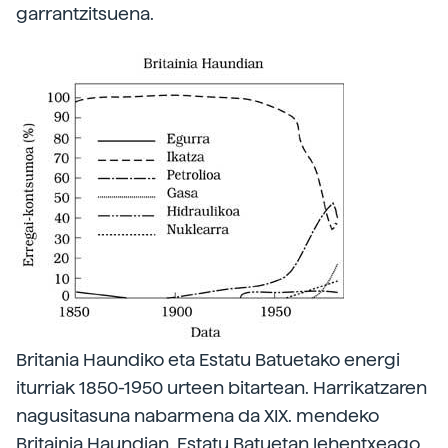
garrantzitsuena.
Britania Haundiko eta Estatu Batuetako energi
iturriak 1850-1950 urteen bitartean. Harrikatzaren
nagusitasuna nabarmena da XIX. mendeko
Britainia Haundian. Estatu Batuetan lehentxeago