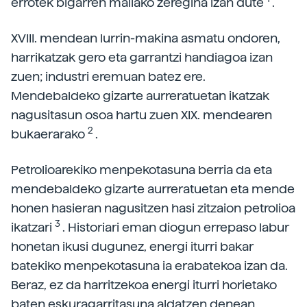
errotek bigarren mailako zeregina izan dute
.
XVIII. mendean lurrin-makina asmatu ondoren,
harrikatzak gero eta garrantzi handiagoa izan
zuen; industri eremuan batez ere.
Mendebaldeko gizarte aurreratuetan ikatzak
nagusitasun osoa hartu zuen XIX. mendearen
2
bukaerarako
.
Petrolioarekiko menpekotasuna berria da eta
mendebaldeko gizarte aurreratuetan eta mende
honen hasieran nagusitzen hasi zitzaion petrolioa
3
ikatzari
. Historiari eman diogun errepaso labur
honetan ikusi dugunez, energi iturri bakar
batekiko menpekotasuna ia erabatekoa izan da.
Beraz, ez da harritzekoa energi iturri horietako
baten eskuragarritasuna aldatzen denean