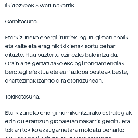
likidozkoek 5 watt bakarrik.
Garbitasuna.
Etorkizuneko energi iturriek ingurugiroan ahalik
eta kalte eta eraginik txikienak sortu behar
dituzte. Hau baztertu ezinezko baldintza da.
Orain arte gertatutako ekologi hondamendiak,
berotegi efektua eta euri azidoa besteak beste,
onartezinak izango dira etorkizunean.
Tokikotasuna.
Etorkizuneko energi hornikuntzarako estrategiak
ezin du erantzun globaletan bakarrik gelditu eta
tokian tokiko ezaugarrietara moldatu beharko