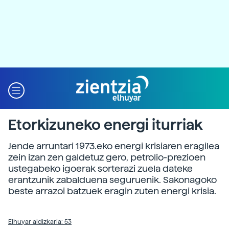
Etorkizuneko energi iturriak
Jende arruntari 1973.eko energi krisiaren eragilea
zein izan zen galdetuz gero, petrolio-prezioen
ustegabeko igoerak sorterazi zuela dateke
erantzunik zabalduena seguruenik. Sakonagoko
beste arrazoi batzuek eragin zuten energi krisia.
Elhuyar aldizkaria: 53