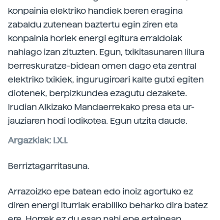
konpainia elektriko handiek beren eragina
zabaldu zutenean baztertu egin ziren eta
konpainia horiek energi egitura erraldoiak
nahiago izan zituzten. Egun, txikitasunaren lilura
berreskuratze-bidean omen dago eta zentral
elektriko txikiek, ingurugiroari kalte gutxi egiten
diotenek, berpizkundea ezagutu dezakete.
Irudian Alkizako Mandaerrekako presa eta ur-
jauziaren hodi lodikotea. Egun utzita daude.
Argazkiak: I.X.I.
Berriztagarritasuna.
Arrazoizko epe batean edo inoiz agortuko ez
diren energi iturriak erabiliko beharko dira batez
ere. Horrek ez du esan nahi epe ertainean