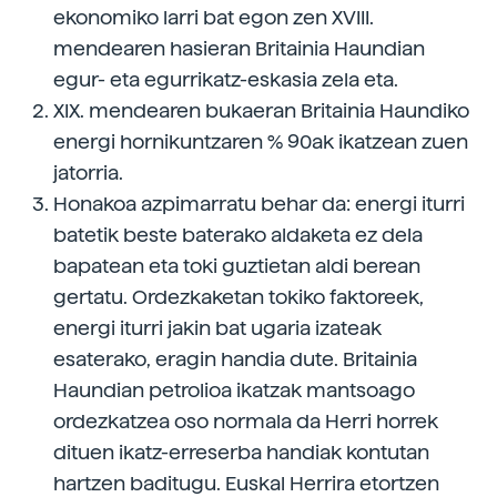
ekonomiko larri bat egon zen XVIII.
mendearen hasieran Britainia Haundian
egur- eta egurrikatz-eskasia zela eta.
XIX. mendearen bukaeran Britainia Haundiko
energi hornikuntzaren % 90ak ikatzean zuen
jatorria.
Honakoa azpimarratu behar da: energi iturri
batetik beste baterako aldaketa ez dela
bapatean eta toki guztietan aldi berean
gertatu. Ordezkaketan tokiko faktoreek,
energi iturri jakin bat ugaria izateak
esaterako, eragin handia dute. Britainia
Haundian petrolioa ikatzak mantsoago
ordezkatzea oso normala da Herri horrek
dituen ikatz-erreserba handiak kontutan
hartzen baditugu. Euskal Herrira etortzen