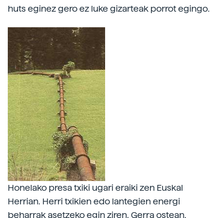
huts eginez gero ez luke gizarteak porrot egingo.
Honelako presa txiki ugari eraiki zen Euskal
Herrian. Herri txikien edo lantegien energi
beharrak asetzeko egin ziren. Gerra ostean,