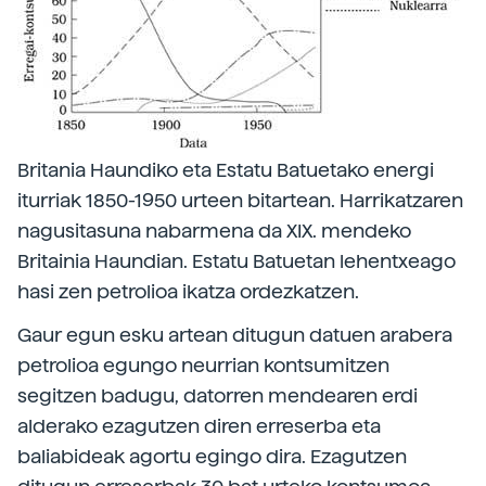
Britania Haundiko eta Estatu Batuetako energi
iturriak 1850-1950 urteen bitartean. Harrikatzaren
nagusitasuna nabarmena da XIX. mendeko
Britainia Haundian. Estatu Batuetan lehentxeago
hasi zen petrolioa ikatza ordezkatzen.
Gaur egun esku artean ditugun datuen arabera
petrolioa egungo neurrian kontsumitzen
segitzen badugu, datorren mendearen erdi
alderako ezagutzen diren erreserba eta
baliabideak agortu egingo dira. Ezagutzen