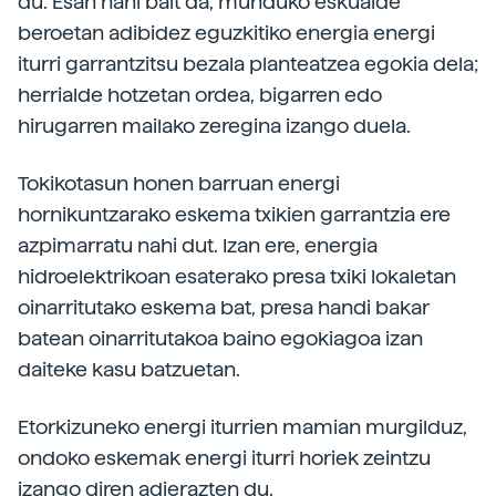
du. Esan nahi bait da, munduko eskualde
beroetan adibidez eguzkitiko energia energi
iturri garrantzitsu bezala planteatzea egokia dela;
herrialde hotzetan ordea, bigarren edo
hirugarren mailako zeregina izango duela.
Tokikotasun honen barruan energi
hornikuntzarako eskema txikien garrantzia ere
azpimarratu nahi dut. Izan ere, energia
hidroelektrikoan esaterako presa txiki lokaletan
oinarritutako eskema bat, presa handi bakar
batean oinarritutakoa baino egokiagoa izan
daiteke kasu batzuetan.
Etorkizuneko energi iturrien mamian murgilduz,
ondoko eskemak energi iturri horiek zeintzu
izango diren adierazten du.