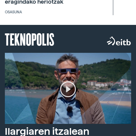
eragindako heriotzak
OSASUNA
TEKNOPOLIS
Ilargiaren itzalean