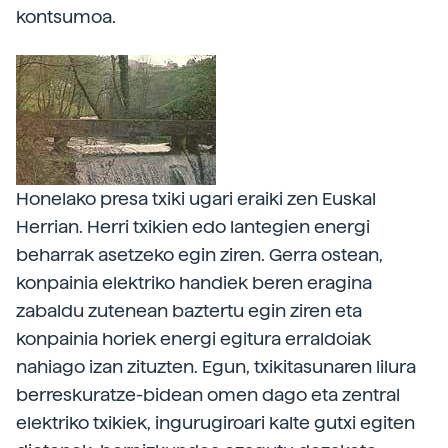
kontsumoa.
Honelako presa txiki ugari eraiki zen Euskal
Herrian. Herri txikien edo lantegien energi
beharrak asetzeko egin ziren. Gerra ostean,
konpainia elektriko handiek beren eragina
zabaldu zutenean baztertu egin ziren eta
konpainia horiek energi egitura erraldoiak
nahiago izan zituzten. Egun, txikitasunaren lilura
berreskuratze-bidean omen dago eta zentral
elektriko txikiek, ingurugiroari kalte gutxi egiten