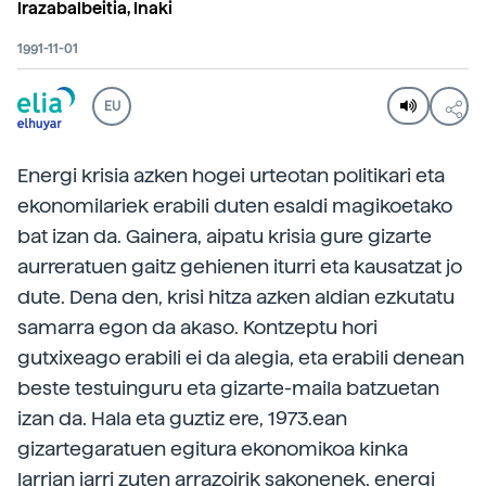
Irazabalbeitia, Inaki
1991-11-01
EU
Energi krisia azken hogei urteotan politikari eta
ekonomilariek erabili duten esaldi magikoetako
bat izan da. Gainera, aipatu krisia gure gizarte
aurreratuen gaitz gehienen iturri eta kausatzat jo
dute. Dena den, krisi hitza azken aldian ezkutatu
samarra egon da akaso. Kontzeptu hori
gutxixeago erabili ei da alegia, eta erabili denean
beste testuinguru eta gizarte-maila batzuetan
izan da. Hala eta guztiz ere, 1973.ean
gizartegaratuen egitura ekonomikoa kinka
larrian jarri zuten arrazoirik sakonenek, energi