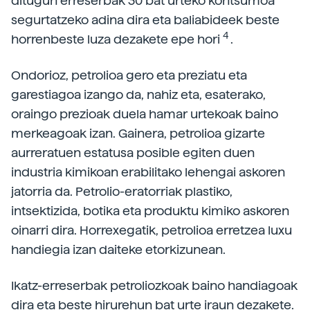
ditugun erreserbak 30 bat urteko kontsumoa
segurtatzeko adina dira eta baliabideek beste
4
horrenbeste luza dezakete epe hori
.
Ondorioz, petrolioa gero eta preziatu eta
garestiagoa izango da, nahiz eta, esaterako,
oraingo prezioak duela hamar urtekoak baino
merkeagoak izan. Gainera, petrolioa gizarte
aurreratuen estatusa posible egiten duen
industria kimikoan erabilitako lehengai askoren
jatorria da. Petrolio-eratorriak plastiko,
intsektizida, botika eta produktu kimiko askoren
oinarri dira. Horrexegatik, petrolioa erretzea luxu
handiegia izan daiteke etorkizunean.
Ikatz-erreserbak petroliozkoak baino handiagoak
dira eta beste hirurehun bat urte iraun dezakete.