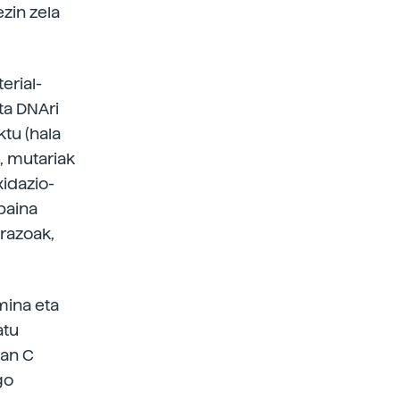
zin zela
erial-
ta DNAri
tu (hala
, mutariak
xidazio-
 baina
Arazoak,
mina eta
atu
ean C
go