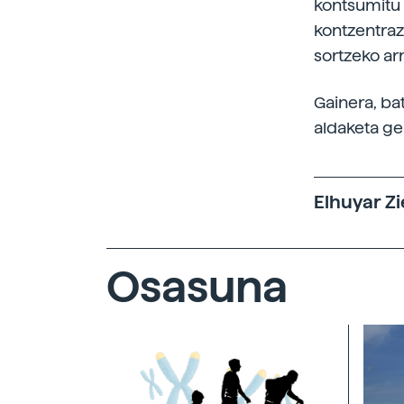
kontsumitu 
kontzentrazi
sortzeko ar
Gainera, ba
aldaketa ge
Elhuyar Zi
Osasuna