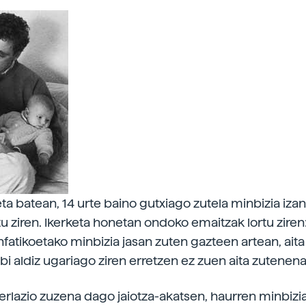
eta batean, 14 urte baino gutxiago zutela minbizia iz
tu ziren. Ikerketa honetan ondoko emaitzak lortu ziren
fatikoetako minbizia jasan zuten gazteen artean, aita 
bi aldiz ugariago ziren erretzen ez zuen aita zutenena
, erlazio zuzena dago jaiotza-akatsen, haurren minbizi