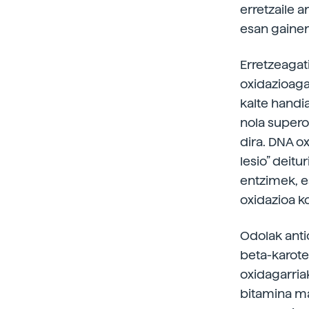
erretzaile 
esan gainer
Erretzeagat
oxidazioaga
kalte handi
nola supero
dira. DNA o
lesio” deitu
entzimek, e
oxidazioa k
Odolak antio
beta-karote
oxidagarria
bitamina ma