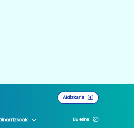
Aldizkaria
Oinarrizkoak
Buletina