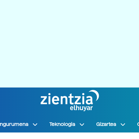
Ingurumena
Teknologia
Gizartea