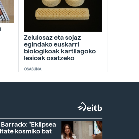
i
Zelulosaz eta sojaz
egindako euskarri
biologikoak kartilagoko
lesioak osatzeko
OSASUNA
 Barrado: "Eklipsea
itate kosmiko bat