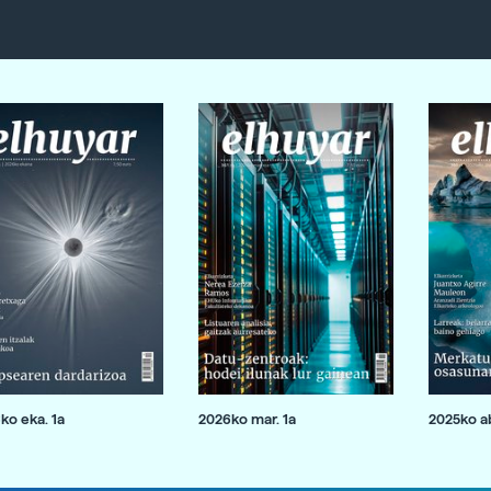
ko eka. 1a
2026ko mar. 1a
2025ko ab