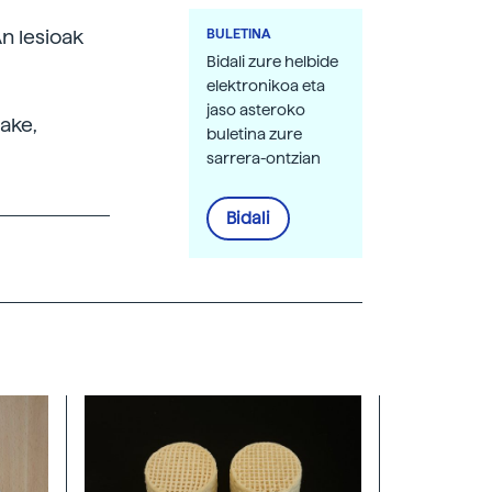
An lesioak
BULETINA
Bidali zure helbide
elektronikoa eta
jaso asteroko
zake,
buletina zure
sarrera-ontzian
Bidali