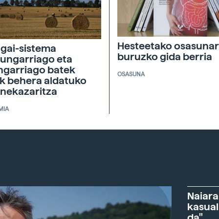
Hesteetako osasunar
agai-sistema
buruzko gida berria
ungarriago eta
ngarriago batek
OSASUNA
ik behera aldatuko
 nekazaritza
MIA
Naiara
kasual
da"