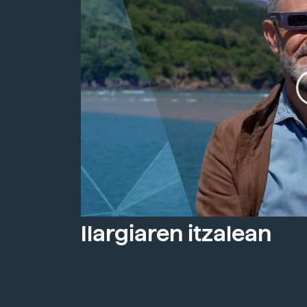
Ilargiaren itzalean