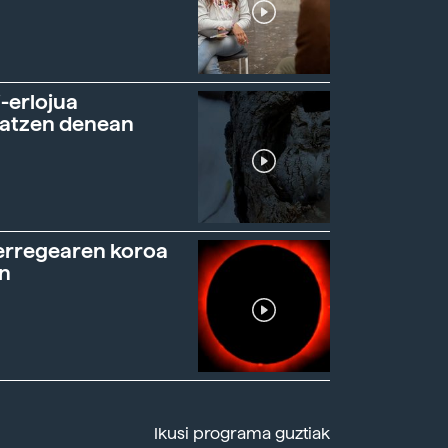
-erlojua
ratzen denean
erregearen koroa
n
Ikusi programa guztiak