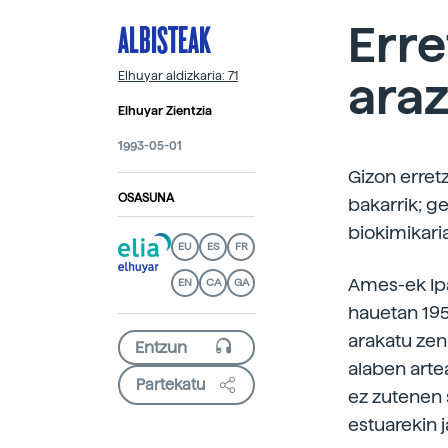
ALBISTEAK
Err
araz
Elhuyar aldizkaria: 71
Elhuyar Zientzia
1993-05-01
Gizon erret
OSASUNA
bakarrik; g
biokimikari
EU
ES
FR
Ames-ek Ipa
EN
CA
GA
hauetan 195
arakatu zen
alaben arte
Partekatu
ez zutenen 
estuarekin j