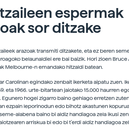
etzaileen espermak
oak sor ditzake
zaileek arazoak transmiti ditzakete, eta ez beren sem
eroagoko belaunaldiei ere bai baizik. Hori zioen Bruc
ak Melbourne-n emandako hitzaldi batean.
r Carolinan egindako zenbait ikerketa aipatu zuen. Ik
9. eta 1966. urte-bitartean jaiotako 15.000 haurren eg
. Egunero hogei zigarro baino gehiago erretzen zut
an ezpain leporinodun edo bihotz akastunen kopurua
seme-alabena baino bi aldiz handiagoa zela ikusi zen 
aiotzearen arriskua bi edo bi t’erdi aldiz handiagoa zel