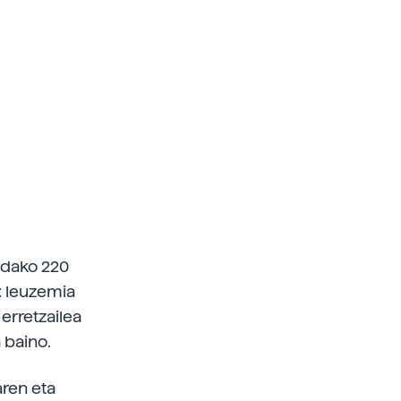
andako 220
: leuzemia
erretzailea
 baino.
aren eta