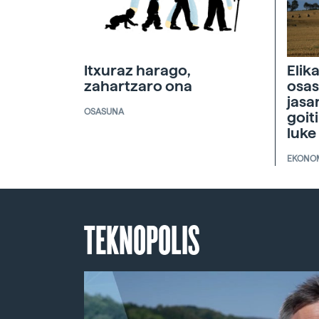
Itxuraz harago,
Elik
zahartzaro ona
osas
jasa
OSASUNA
goit
luke
EKONO
TEKNOPOLIS