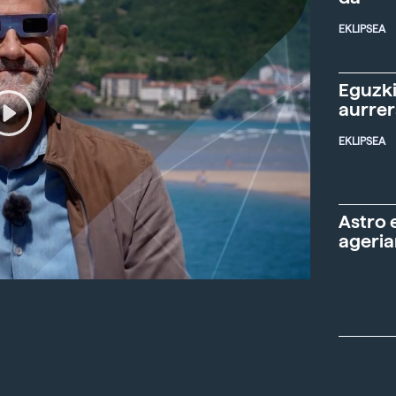
EKLIPSEA
Eguzki
aurre
EKLIPSEA
Astro 
ageria