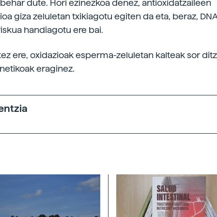
behar dute. Hori ezinezkoa denez, antioxidatzaileen
oa giza zeluletan txikiagotu egiten da eta, beraz, DN
riskua handiagotu ere bai.
tez ere, oxidazioak esperma-zeluletan kalteak sor dit
netikoak eraginez.
entzia