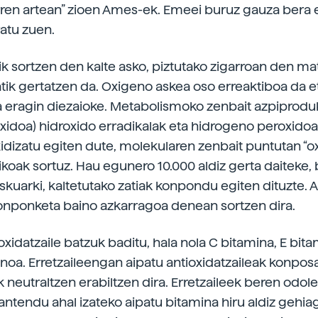
arren artean” zioen Ames-ek. Emeei buruz gauza bera e
atu zuen.
ik sortzen den kalte asko, piztutako zigarroan den mat
tik gertatzen da. Oxigeno askea oso erreaktiboa da e
a eragin diezaioke. Metabolismoko zenbait azpiproduk
xidoa) hidroxido erradikalak eta hidrogeno peroxidoa
xidizatu egiten dute, molekularen zenbait puntutan “o
rikoak sortuz. Hau egunero 10.000 aldiz gerta daiteke,
skuarki, kaltetutako zatiak konpondu egiten dituzte. 
onponketa baino azkarragoa denean sortzen dira.
xidatzaile batzuk baditu, hala nola C bitamina, E bita
noa. Erretzaileengan aipatu antioxidatzaileak konpos
k neutraltzen erabiltzen dira. Erretzaileek beren odol
ntendu ahal izateko aipatu bitamina hiru aldiz gehia