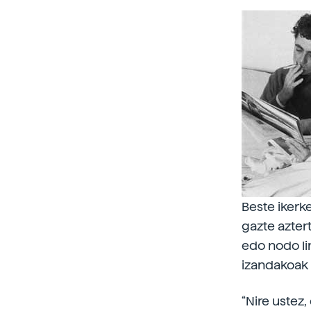
Beste ikerk
gazte azter
edo nodo lin
izandakoak 
“Nire ustez