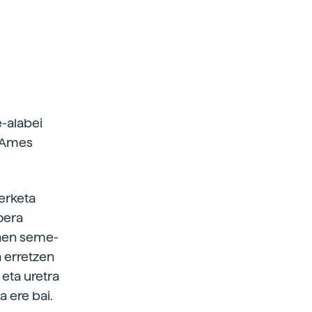
e-alabei
e Ames
erketa
oera
enen seme-
 erretzen
eta uretra
a ere bai.