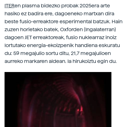
ITER
en plasma bidezko probak 2025era arte
hasiko ez badira ere, dagoeneko martxan dira
beste fusio-erreaktore esperimental batzuk. Hain
zuzen horietako batek, Oxforden (Ingalaterran)
dagoen JET erreaktoreak, fusio nuklearraz inoiz
lortutako energia-ekoizpenik handiena eskuratu
du: 59 megajulio sortu ditu, 21,7 megajulioen
aurreko markaren aldean. Ia hirukoiztu egin du.