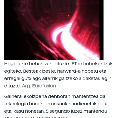
Hogei urte behar izan dituzte JETen hobekuntzak
egiteko. Besteak beste, harward-a hobetu eta
erregai gutxiago alferrik galtzeko aldaketak egin
dituzte.
Arg. Eurofusion
Gainera, ekoizpena denboran mantentzea da
teknologia honen erronkarik handienetako bat,
eta, kasu honetan, 5 segundo luzez mantendu