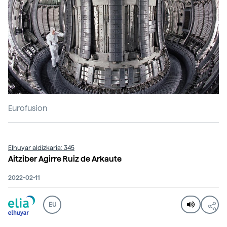
Eurofusion
Elhuyar aldizkaria: 345
Aitziber Agirre Ruiz de Arkaute
2022-02-11
EU