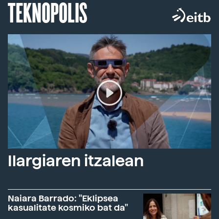
TEKNOPOLIS
Ilargiaren itzalean
Naiara Barrado: "Eklipsea
kasualitate kosmiko bat da"