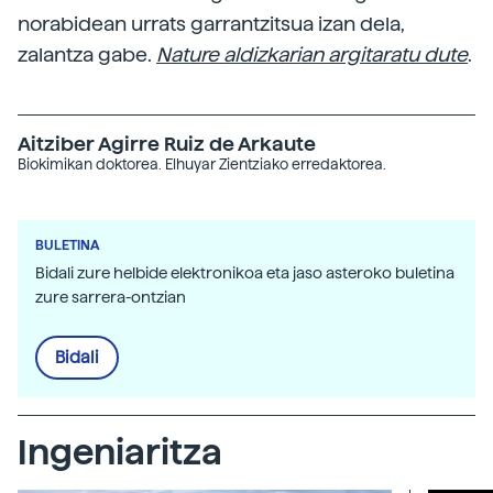
norabidean urrats garrantzitsua izan dela,
zalantza gabe.
Nature aldizkarian argitaratu dute
.
Aitziber Agirre Ruiz de Arkaute
Biokimikan doktorea. Elhuyar Zientziako erredaktorea.
BULETINA
Bidali zure helbide elektronikoa eta jaso asteroko buletina
zure sarrera-ontzian
Bidali
Ingeniaritza