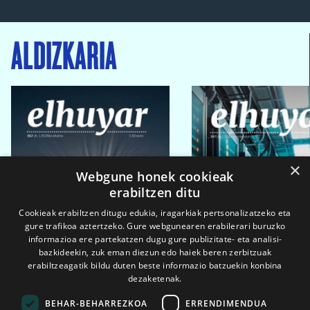
ALDIZKARIA
×
Webgune honek cookieak
erabiltzen ditu
Cookieak erabiltzen ditugu edukia, iragarkiak pertsonalizatzeko eta
gure trafikoa aztertzeko. Gure webgunearen erabilerari buruzko
informazioa ere partekatzen dugu gure publizitate- eta analisi-
bazkideekin, zuk eman diezun edo haiek beren zerbitzuak
erabiltzeagatik bildu duten beste informazio batzuekin konbina
dezaketenak.
BEHAR-BEHARREZKOA
ERRENDIMENDUA