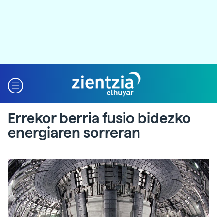
Errekor berria fusio bidezko
energiaren sorreran