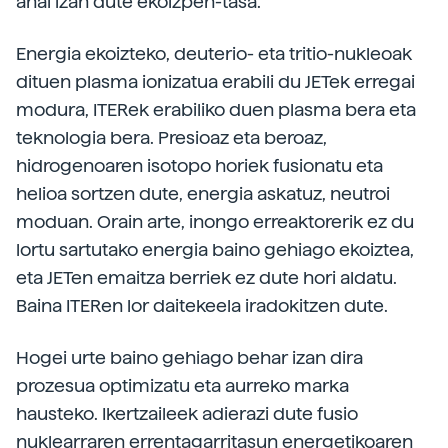
ahal izan dute ekoizpen-tasa.
Energia ekoizteko, deuterio- eta tritio-nukleoak
dituen plasma ionizatua erabili du JETek erregai
modura, ITERek erabiliko duen plasma bera eta
teknologia bera. Presioaz eta beroaz,
hidrogenoaren isotopo horiek fusionatu eta
helioa sortzen dute, energia askatuz, neutroi
moduan. Orain arte, inongo erreaktorerik ez du
lortu sartutako energia baino gehiago ekoiztea,
eta JETen emaitza berriek ez dute hori aldatu.
Baina ITERen lor daitekeela iradokitzen dute.
Hogei urte baino gehiago behar izan dira
prozesua optimizatu eta aurreko marka
hausteko. Ikertzaileek adierazi dute fusio
nuklearraren errentagarritasun energetikoaren