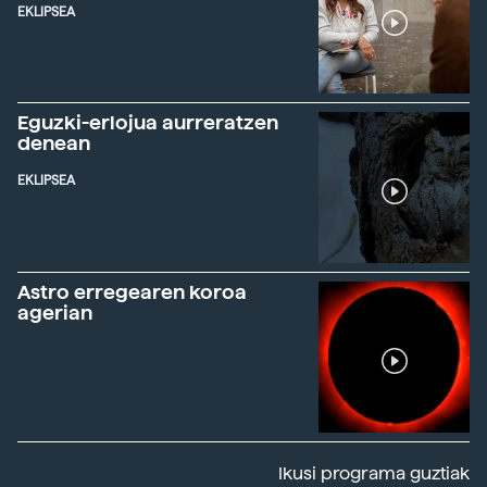
EKLIPSEA
Eguzki-erlojua aurreratzen
denean
EKLIPSEA
Astro erregearen koroa
agerian
Ikusi programa guztiak