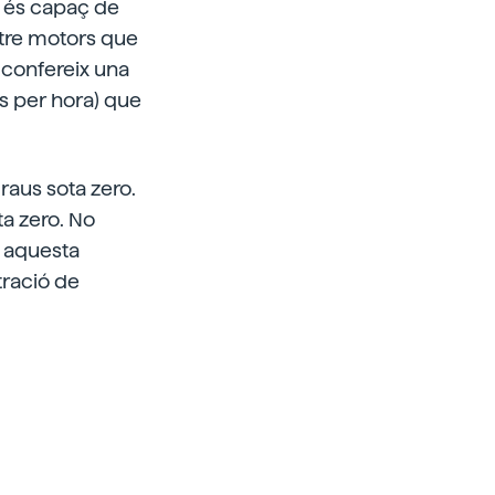
, és capaç de
atre motors que
i confereix una
es per hora) que
raus sota zero.
ta zero. No
x aquesta
tració de