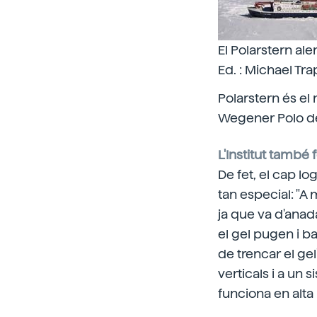
El Polarstern al
Ed. : Michael Tr
Polarstern és el 
Wegener Polo d
L'Institut també
De fet, el cap lo
tan especial: "A
ja que va d'anada 
el gel pugen i b
de trencar el gel"
verticals i a un
funciona en alta