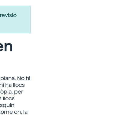
revisió
en
plana. No hi
i ha llocs
iòpia, per
 llocs
usquin
home on, la