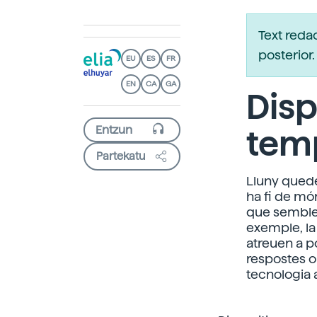
Text reda
posterio
EU
ES
FR
EN
CA
GA
Disp
tem
Partekatu
Lluny quede
ha fi de món
que semblen 
exemple, la
atreuen a p
respostes o
tecnologia al