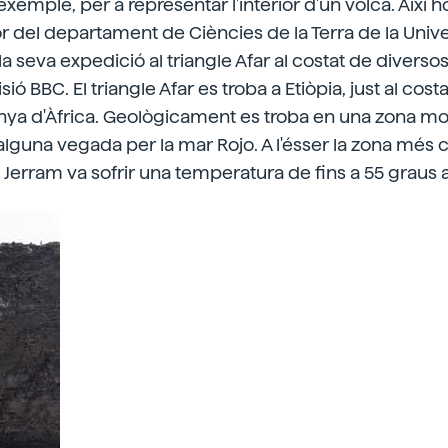
xemple, per a representar l'interior d'un volcà. Així h
r del departament de Ciències de la Terra de la Unive
a seva expedició al triangle Afar al costat de divers
ió BBC. El triangle Afar es troba a Etiòpia, just al cost
a d'Àfrica. Geològicament es troba en una zona molt
lguna vegada per la mar Rojo. A l'ésser la zona més c
r. Jerram va sofrir una temperatura de fins a 55 graus a 