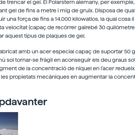
e trencar el gel. El Polarstern alemany, per exemple
nt gel de fins a metre i mig de gruix. Disposa de qu
 una força de fins a 14.000 kilowatios, la qual cosa l
lta velocitat (capaç de recórrer gairebé 30 quilòmetr
r aquest tipus de plaques de gel.
fabricat amb un acer especial capaç de suportar 50 g
mú sol tornar-se fràgil en aconseguir els deu graus so
augment de la concentració de níquel en l'acer reduei
lora les propietats mecàniques en augmentar la concen
pdavanter