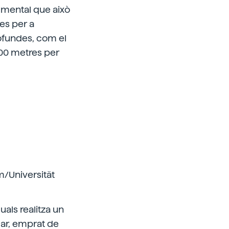
rumental que això
es per a
rofundes, com el
000 metres per
m/Universität
uals realitza un
gar, emprat de