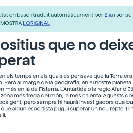
ctat en basc i traduït automàticament per
Elia
i sense 
r. MOSTRA
L’ORIGINAL
ositius que no deix
perat
n els temps en els quals es pensava que la Terra era 
. Però al marge de la geografia, en el nostre planeta h
més enllà de Fisterra. L'Antàrtida o la regió Afar d'Et
 zona més freda del món, la més calenta. Aquests dos
oca gent, però sempre hi haurà investigadors que b
 que algun esportista pugui superar un nou repte. I l'
lí.