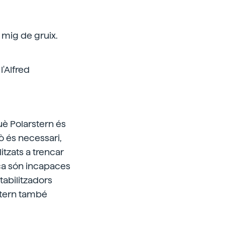
 mig de gruix.
l'Alfred
què Polarstern és
ò és necessari,
litzats a trencar
rca són incapaces
stabilitzadors
stern també