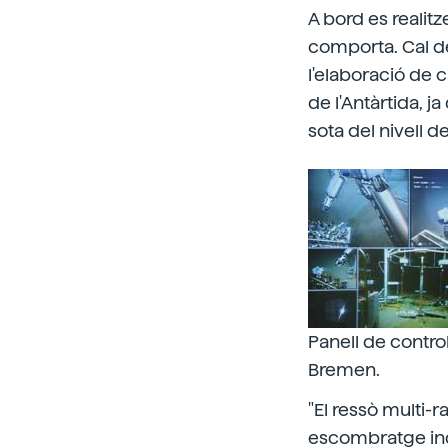
A bord es realit
comporta. Cal d
l'elaboració de 
de l'Antàrtida, 
sota del nivell de
Panell de contro
Bremen.
"El ressò multi-r
escombratge indi