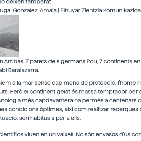
 no deixen temperat
tugal Gonzalez, Amaia | Elhuyar Zientzia Komunikazioa
 Arribas, 7 parets dels germans Pou, 7 continents en 
Jabi Baraiazarra.
 caiem a la mar sense cap mena de protecció, l'home 
ts. Però el continent gelat és massa temptador per a
tecnologia més capdavantera ha permès a centenars de
es condicions òptimes, així com realitzar recerques 
ituació, són habituals per a ells.
científics viuen en un vaixell. No són envasos d'ús c