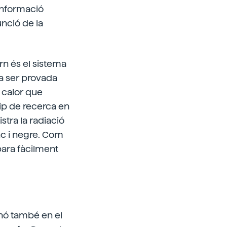
 informació
nció de la
rn és el sistema
Va ser provada
a calor que
uip de recerca en
stra la radiació
nc i negre. Com
para fàcilment
sinó també en el