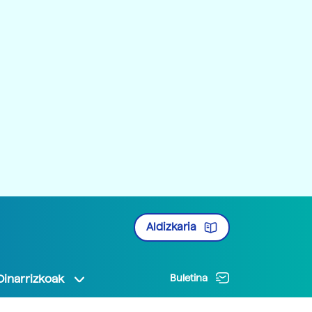
Aldizkaria
Oinarrizkoak
Buletina