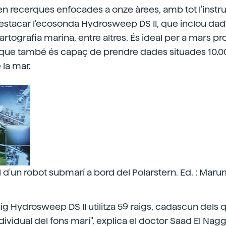
zen recerques enfocades a onze àrees, amb tot l'inst
estacar l'ecosonda Hydrosweep DS II, que inclou dad
cartografia marina, entre altres. És ideal per a mars p
ja que també és capaç de prendre dades situades 10.
 la mar.
l d'un robot submarí a bord del Polarstern. Ed. : Maru
aig Hydrosweep DS II utilitza 59 raigs, cadascun dels q
vidual del fons marí", explica el doctor Saad El Nag