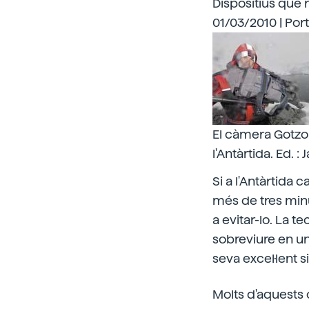
Dispositius que
01/03/2010 | Por
El càmera Gotzon
l'Antàrtida. Ed. : 
Si a l'Antàrtida
més de tres minu
a evitar-lo. La 
sobreviure en un
seva excel·lent s
Molts d'aquests 