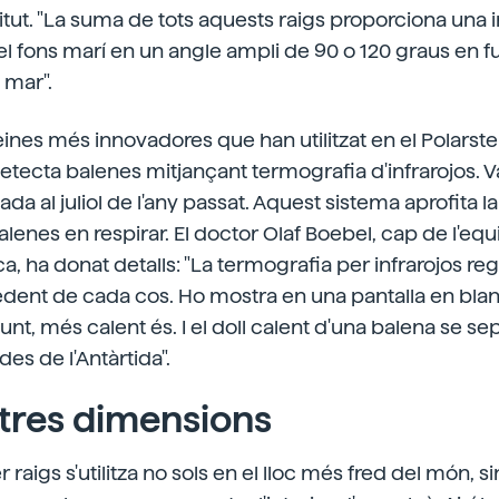
stitut. "La suma de tots aquests raigs proporciona una
l fons marí en un angle ampli de 90 o 120 graus en fu
 mar".
 eines més innovadores que han utilitzat en el Polarste
detecta balenes mitjançant termografia d'infrarojos. 
a al juliol de l'any passat. Aquest sistema aprofita l
lenes en respirar. El doctor Olaf Boebel, cap de l'eq
, ha donat detalls: "La termografia per infrarojos regi
edent de cada cos. Ho mostra en una pantalla en bla
unt, més calent és. I el doll calent d'una balena se se
des de l'Antàrtida".
 tres dimensions
 raigs s'utilitza no sols en el lloc més fred del món, 