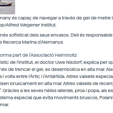
emany és capaç de navegar a través de gel de metre i
app/Alfred Wegener Institut.
més sofisticat dels seus envasos. D'ell és responsable 
e Recerca Marina d'Alemanya
 forma part de l'Associació Helmholtz
gístic de l'Institut, el doctor Uwe Nixdorf, explica per 
 més de trencar el gel, es desembolica en alta mar. Aix
i volta entre l'Àrtic i l'Antàrtida. Altres vaixells especia
aixen bruscament en alta mar. Altres vaixells de rece
. Gràcies a les seves hèlixs laterals, proa i popa, als e
 sistema especial que evita moviments bruscos, Polar
 mar.