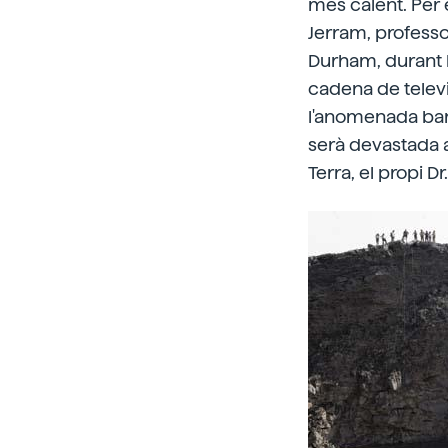
més calent. Per e
Jerram, professo
Durham, durant l
cadena de televis
l'anomenada bany
serà devastada a
Terra, el propi D