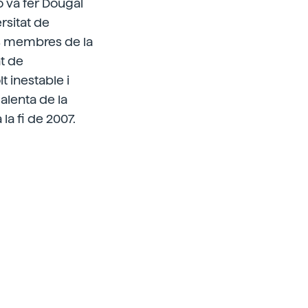
o va fer Dougal
rsitat de
os membres de la
at de
 inestable i
alenta de la
la fi de 2007.