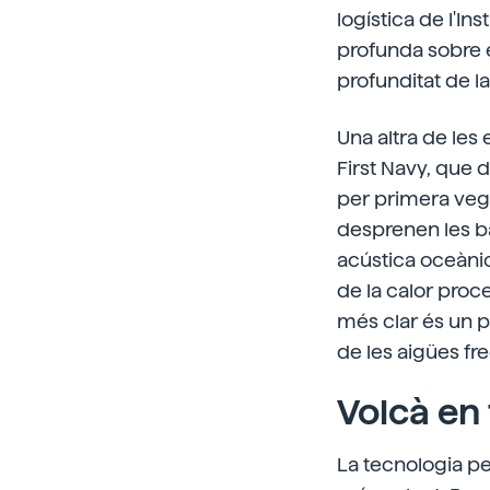
logística de l'In
profunda sobre e
profunditat de la
Una altra de les
First Navy, que 
per primera vegad
desprenen les ba
acústica oceànica
de la calor proc
més clar és un p
de les aigües fre
Volcà en
La tecnologia per