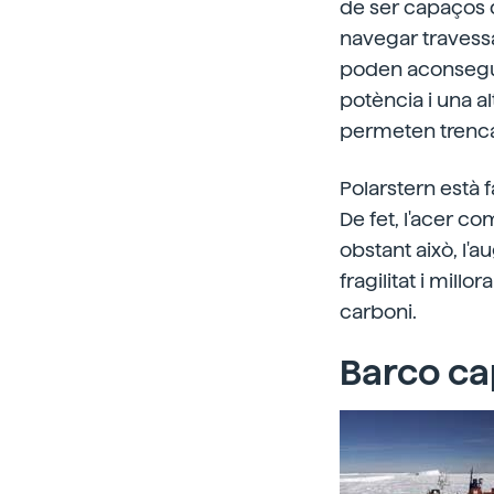
de ser capaços d
navegar travessa
poden aconseguir
potència i una a
permeten trenca
Polarstern està 
De fet, l'acer co
obstant això, l'
fragilitat i mil
carboni.
Barco ca