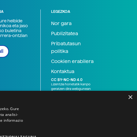
NA
LEGEZKOA
zure helbide
Nor gara
nikoa eta jaso
ko buletina
Publizitatea
arrera-ontzian
Pribatutasun
politika
li
Cookien erabilera
Kontaktua
CC BY-NC-ND 4.0
Lizentzia honetatik kanpo
geratzen dira webgunean
argitaratutako baliabide
×
grafikoak (argazki eta
ilustrazioak), baita Elhuyar ez
den bestelako erakunde eta
tzeko. Gure
norbanakoek idatzitakoak
a analisi-
ere. Kanpo-esteken bidez
te informazio
emandako edukiak esteka
horietan agertzen den
lizentziapean daude,
gehienetan copyright-a