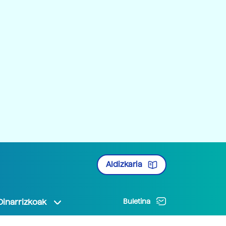
Aldizkaria
Oinarrizkoak
Buletina