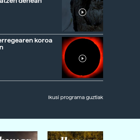
ratzen denean
erregearen koroa
n
Ikusi programa guztiak