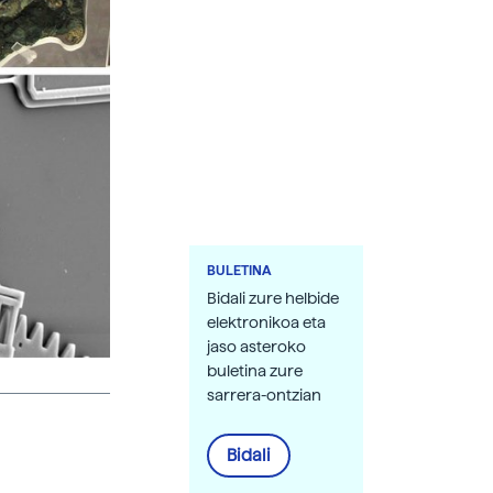
BULETINA
Bidali zure helbide
elektronikoa eta
jaso asteroko
buletina zure
sarrera-ontzian
Bidali