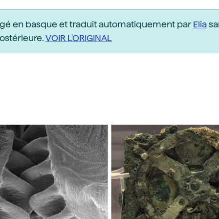
igé en basque et traduit automatiquement par
Elia
sa
postérieure.
VOIR L'ORIGINAL