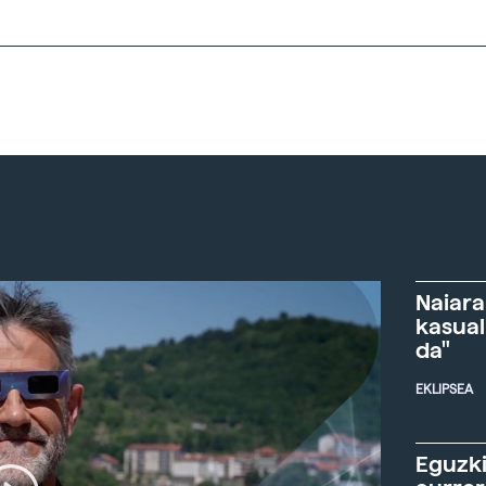
Naiara
kasual
da"
EKLIPSEA
Eguzki