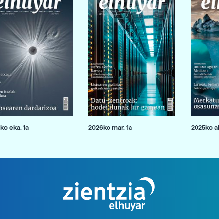
ko eka. 1a
2026ko mar. 1a
2025ko ab