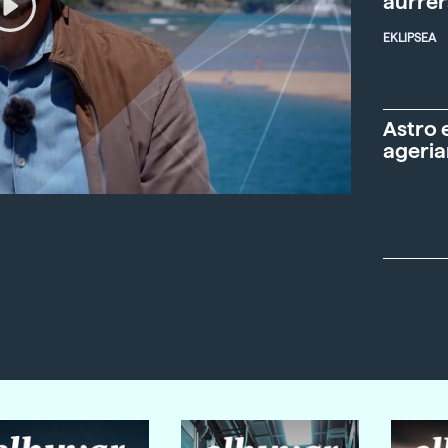
aurre
EKLIPSEA
Astro 
ageria