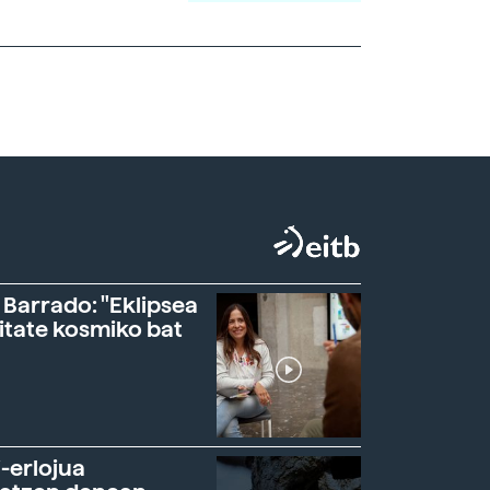
 Barrado: "Eklipsea
itate kosmiko bat
-erlojua