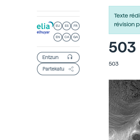
Texte réd
révision 
EU
ES
FR
EN
CA
GA
503
503
Partekatu