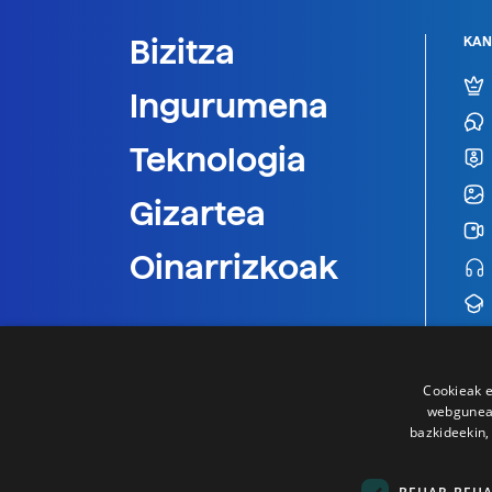
Bizitza
KAN
Ingurumena
Teknologia
Gizartea
Oinarrizkoak
Cookieak e
webgunear
bazkideekin,