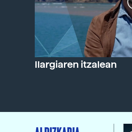
Ilargiaren itzalean