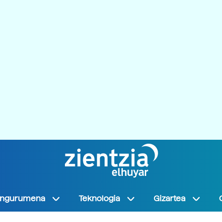
Ingurumena
Teknologia
Gizartea