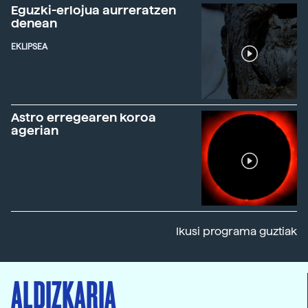
Eguzki-erlojua aurreratzen
denean
EKLIPSEA
Astro erregearen koroa
agerian
Ikusi programa guztiak
ALDIZKARIA