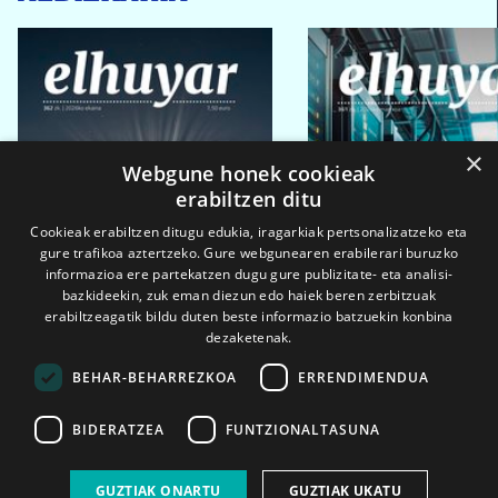
×
Webgune honek cookieak
erabiltzen ditu
Cookieak erabiltzen ditugu edukia, iragarkiak pertsonalizatzeko eta
gure trafikoa aztertzeko. Gure webgunearen erabilerari buruzko
informazioa ere partekatzen dugu gure publizitate- eta analisi-
bazkideekin, zuk eman diezun edo haiek beren zerbitzuak
erabiltzeagatik bildu duten beste informazio batzuekin konbina
dezaketenak.
BEHAR-BEHARREZKOA
ERRENDIMENDUA
BIDERATZEA
FUNTZIONALTASUNA
2026ko eka. 1a
2026ko mar. 1a
GUZTIAK ONARTU
GUZTIAK UKATU